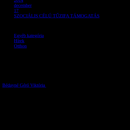
2014
december
17
SZOCIÁLIS CÉLÚ TŰZIFA TÁMOGATÁS
Egyéb kategória
Hírek
Otthon
SZOCIÁLIS CÉLÚ TŰZIFA
TÁMOGATÁS
Bédayné Géró Viktória
2014.12.17.
Szentlőrinckáta Község Önkormányzatának Képviselő-testülete
a Magyarország helyi önkormányzatairól szóló 2011. évi
CLXXXIX tv. 13.§ (1) bekezdésében meghatározott feladatai
ellátása körében a települési önkormányzatok szociális célú
tüzelőanyag vásárlásához kapcsolódó kiegészítő támogatásról
szóló 46/2014.(IX.25.) BM rendeletének 2.§ (1) bekezdésében
kapott felhatalmazás alapján az alábbi rendeletet alkotja: