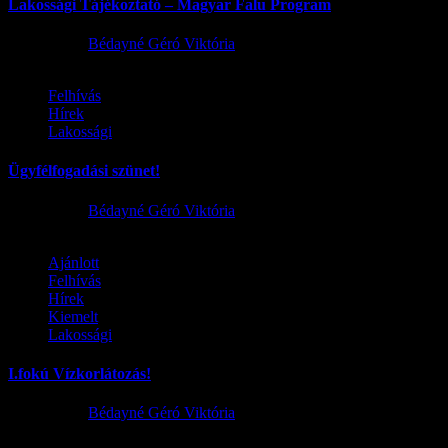
Lakossági Tájékoztató – Magyar Falu Program
2026.08.06.
Bédayné Géró Viktória
Felhívás
Hírek
Lakossági
Ügyfélfogadási szünet!
2026.08.02.
Bédayné Géró Viktória
Ajánlott
Felhívás
Hírek
Kiemelt
Lakossági
I.fokú Vízkorlátozás!
2026.08.01.
Bédayné Géró Viktória