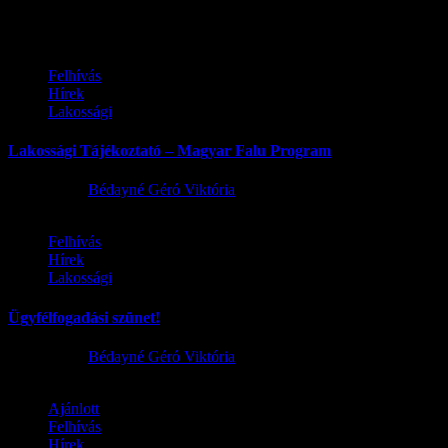
Továbbiak
Felhívás
Hírek
Lakossági
Lakossági Tájékoztató – Magyar Falu Program
2026.08.06.
Bédayné Géró Viktória
Felhívás
Hírek
Lakossági
Ügyfélfogadási szünet!
2026.08.02.
Bédayné Géró Viktória
Ajánlott
Felhívás
Hírek