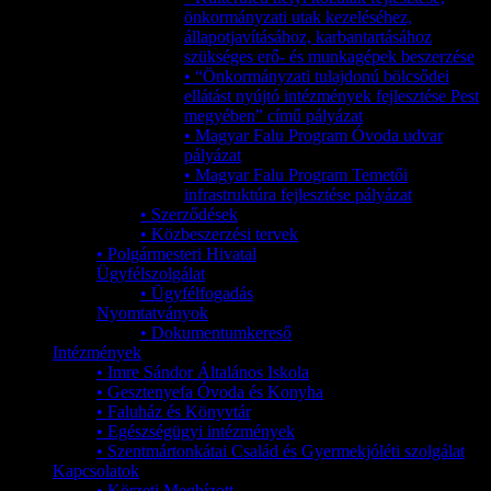
önkormányzati utak kezeléséhez,
állapotjavításához, karbantartásához
szükséges erő- és munkagépek beszerzése
• “Önkormányzati tulajdonú bölcsődei
ellátást nyújtó intézmények fejlesztése Pest
megyében” című pályázat
• Magyar Falu Program Óvoda udvar
pályázat
• Magyar Falu Program Temetői
infrastruktúra fejlesztése pályázat
• Szerződések
• Közbeszerzési tervek
• Polgármesteri Hivatal
Ügyfélszolgálat
• Ügyfélfogadás
Nyomtatványok
• Dokumentumkereső
Intézmények
• Imre Sándor Általános Iskola
• Gesztenyefa Óvoda és Konyha
• Faluház és Könyvtár
• Egészségügyi intézmények
• Szentmártonkátai Család és Gyermekjóléti szolgálat
Kapcsolatok
• Körzeti Megbízott