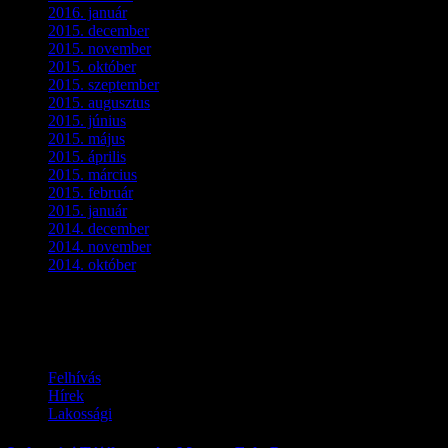
2016. január
(2)
2015. december
(1)
2015. november
(4)
2015. október
(4)
2015. szeptember
(5)
2015. augusztus
(3)
2015. június
(2)
2015. május
(3)
2015. április
(4)
2015. március
(3)
2015. február
(2)
2015. január
(5)
2014. december
(4)
2014. november
(1)
2014. október
(2)
Ez is érdekelhet
Felhívás
Hírek
Lakossági