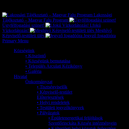
Exkluzív
Friss hírek
Lakossági
Tájékoztató – Magyar Falu Program
Ügyfélfogadási szünet!
I.fokú
Vízkorlátozás!
Meghívó
Képviselő-testületi ülés
Jegyző fogadóóra
Primary Menu
Községünk
• Köszöntő
• Községünk bemutatása
• Település Arculati Kézikönyv
• Galéria
Hivatal
Önkormányzat
• Tisztségviselők
• Képviselő-testület
Előterjesztések
• Helyi rendeletek
• Testületi jegyzőkönyvek
• Pályázatok
• Épületenergetikai felújítások
Szentlőrinckáta Község intézményein
• Külterületi helyi közutak fejlesztése,