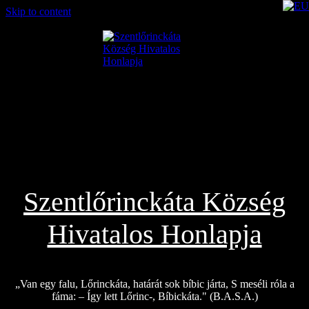
Skip to content
2026.08.06.
Szentlőrinckáta Község
Hivatalos Honlapja
„Van egy falu, Lőrinckáta, határát sok bíbic járta, S meséli róla a
fáma: – Így lett Lőrinc-, Bíbickáta." (B.A.S.A.)