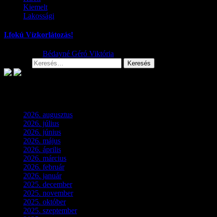
Kiemelt
Lakossági
I.fokú Vízkorlátozás!
2026.08.01.
Bédayné Géró Viktória
Keresés:
Archívum
2026. augusztus
(3)
2026. július
(2)
2026. június
(4)
2026. május
(1)
2026. április
(1)
2026. március
(4)
2026. február
(4)
2026. január
(2)
2025. december
(4)
2025. november
(3)
2025. október
(3)
2025. szeptember
(5)