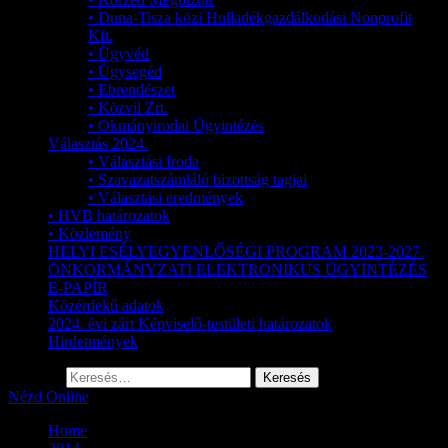
• Duna-Tisza közi Hulladékgazdálkodási Nonprofit
Kft.
• Ügyvéd
• Ügysegéd
• Ebrendészet
• Közvil Zrt.
• Okmányirodai Ügyintézés
Választás 2024.
• Választási Iroda
• Szavazatszámláló bizottság tagjai
• Választási eredmények
• HVB határozatok
• Közlemény
HELYI ESÉLYEGYENLŐSÉGI PROGRAM 2023-2027.
ÖNKORMÁNYZATI ELEKTRONIKUS ÜGYINTÉZÉS
E-PAPÍR
Közérdekű adatok
2024. évi zárt Képviselő-testületi határozatok
Hirdetmények
Keresés:
Nézd Online
Home