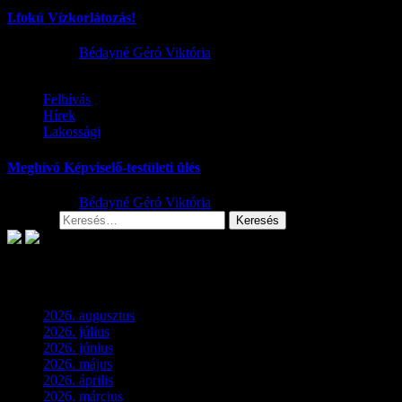
I.fokú Vízkorlátozás!
2026.08.01.
Bédayné Géró Viktória
Felhívás
Hírek
Lakossági
Meghívó Képviselő-testületi ülés
2026.07.23.
Bédayné Géró Viktória
Keresés:
Archívum
2026. augusztus
(2)
2026. július
(2)
2026. június
(4)
2026. május
(1)
2026. április
(1)
2026. március
(4)