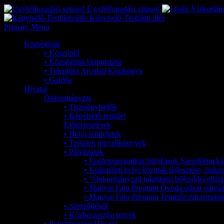
Ügyfélfogadási szünet!
Képviselő-Testületi ülés
Primary Menu
Községünk
• Köszöntő
• Községünk bemutatása
• Település Arculati Kézikönyv
• Galéria
Hivatal
Önkormányzat
• Tisztségviselők
• Képviselő-testület
Előterjesztések
• Helyi rendeletek
• Testületi jegyzőkönyvek
• Pályázatok
• Épületenergetikai felújítások Szentlőrinc
• Külterületi helyi közutak fejlesztése, ön
• “Önkormányzati tulajdonú bölcsődei ellátá
• Magyar Falu Program Óvoda udvar pályáz
• Magyar Falu Program Temetői infrastruktúr
• Szerződések
• Közbeszerzési tervek
• Polgármesteri Hivatal