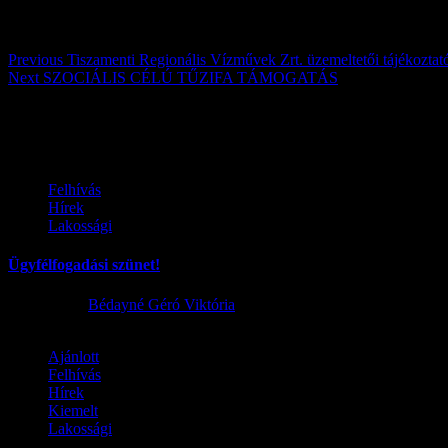
Post navigation
Previous
Tiszamenti Regionális Vízművek Zrt. üzemeltetői tájékoztat
Next
SZOCIÁLIS CÉLÚ TŰZIFA TÁMOGATÁS
Továbbiak
Felhívás
Hírek
Lakossági
Ügyfélfogadási szünet!
2026.08.02.
Bédayné Géró Viktória
Ajánlott
Felhívás
Hírek
Kiemelt
Lakossági