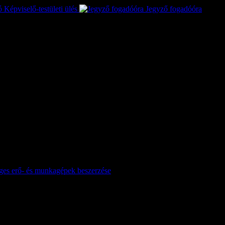
Képviselő-testületi ülés
Jegyző fogadóóra
séges erő- és munkagépek beszerzése