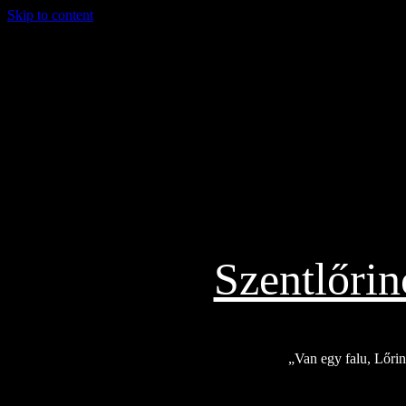
Skip to content
2026.08.02.
Szentlőri
„Van egy falu, Lőrinc
Exkluzív
Friss hírek