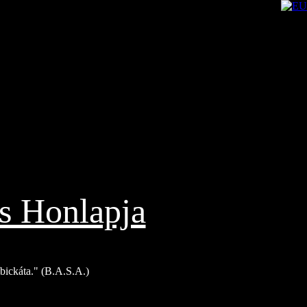
s Honlapja
Bíbickáta." (B.A.S.A.)