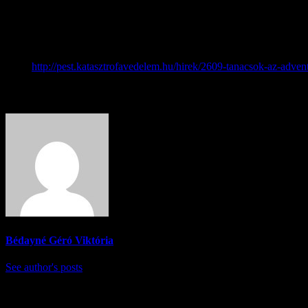
testi épségünket veszélyeztetik, ne kezdjünk bele a tűz oltásba, menekü
terjed. Lármázzuk fel a szomszédokat, és hívjuk a 105-ös vagy a 112-
Fontos és szükségszerű az alapvető szabályok betartása, hogy a 
Link:
http://pest.katasztrofavedelem.hu/hirek/2609-tanacsok-az-adven
About Author
Bédayné Géró Viktória
See author's posts