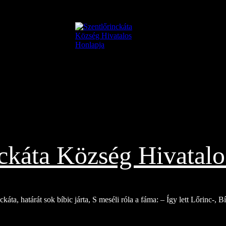
nckáta Község Hivatalo
káta, határát sok bíbic járta, S meséli róla a fáma: – Így lett Lőrinc-, 