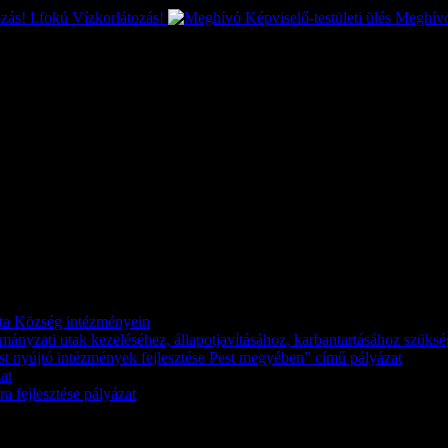
I.fokú Vízkorlátozás!
Meghívó 
káta Község intézményein
kormányzati utak kezeléséhez, állapotjavításához, karbantartásához szük
st nyújtó intézmények fejlesztése Pest megyében” című pályázat
at
a fejlesztése pályázat