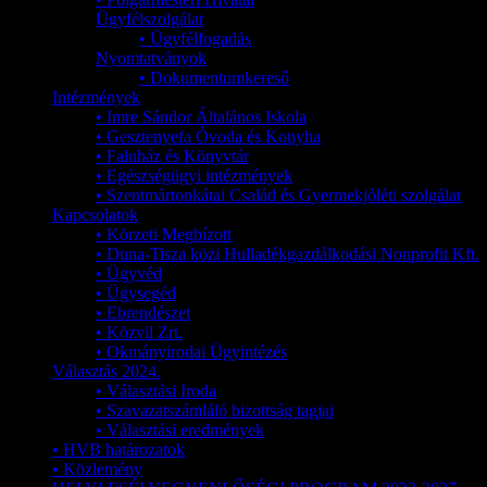
Ügyfélszolgálat
• Ügyfélfogadás
Nyomtatványok
• Dokumentumkereső
Intézmények
• Imre Sándor Általános Iskola
• Gesztenyefa Óvoda és Konyha
• Faluház és Könyvtár
• Egészségügyi intézmények
• Szentmártonkátai Család és Gyermekjóléti szolgálat
Kapcsolatok
• Körzeti Megbízott
• Duna-Tisza közi Hulladékgazdálkodási Nonprofit Kft.
• Ügyvéd
• Ügysegéd
• Ebrendészet
• Közvil Zrt.
• Okmányirodai Ügyintézés
Választás 2024.
• Választási Iroda
• Szavazatszámláló bizottság tagjai
• Választási eredmények
• HVB határozatok
• Közlemény