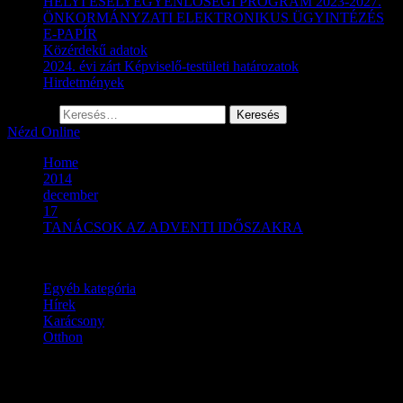
HELYI ESÉLYEGYENLŐSÉGI PROGRAM 2023-2027.
ÖNKORMÁNYZATI ELEKTRONIKUS ÜGYINTÉZÉS
E-PAPÍR
Közérdekű adatok
2024. évi zárt Képviselő-testületi határozatok
Hirdetmények
Keresés:
Nézd Online
Home
2014
december
17
TANÁCSOK AZ ADVENTI IDŐSZAKRA
Egyéb kategória
Hírek
Karácsony
Otthon
TANÁCSOK AZ ADVENTI I