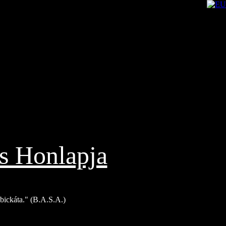
s Honlapja
Bíbickáta." (B.A.S.A.)