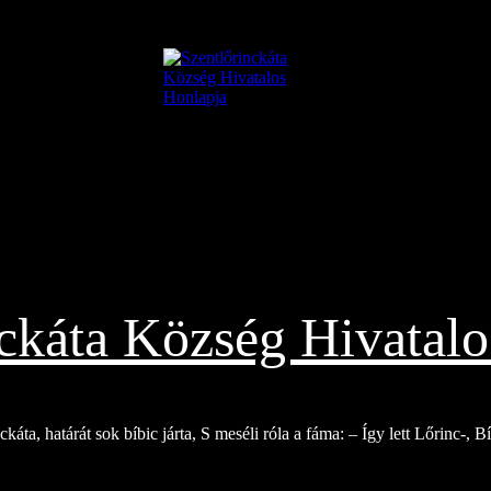
nckáta Község Hivatalo
káta, határát sok bíbic járta, S meséli róla a fáma: – Így lett Lőrinc-, 