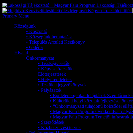
Lakossági Tájékoz
Meghívó Képviselő-testületi ülés
Primary Menu
Községünk
• Köszöntő
• Községünk bemutatása
• Település Arculati Kézikönyv
• Galéria
Hivatal
Önkormányzat
• Tisztségviselők
• Képviselő-testület
Előterjesztések
• Helyi rendeletek
• Testületi jegyzőkönyvek
• Pályázatok
• Épületenergetikai felújítások Szentlőrinc
• Külterületi helyi közutak fejlesztése, ön
• “Önkormányzati tulajdonú bölcsődei ellátá
• Magyar Falu Program Óvoda udvar pályáz
• Magyar Falu Program Temetői infrastruktúr
• Szerződések
• Közbeszerzési tervek
• Polgármesteri Hivatal