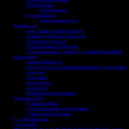
Ügyfélszolgálat
• Ügyfélfogadás
Nyomtatványok
• Dokumentumkereső
Intézmények
• Imre Sándor Általános Iskola
• Gesztenyefa Óvoda és Konyha
• Faluház és Könyvtár
• Egészségügyi intézmények
• Szentmártonkátai Család és Gyermekjóléti szolgálat
Kapcsolatok
• Körzeti Megbízott
• Duna-Tisza közi Hulladékgazdálkodási Nonprofit Kft.
• Ügyvéd
• Ügysegéd
• Ebrendészet
• Közvil Zrt.
• Okmányirodai Ügyintézés
Választás 2024.
• Választási Iroda
• Szavazatszámláló bizottság tagjai
• Választási eredmények
• HVB határozatok
• Közlemény