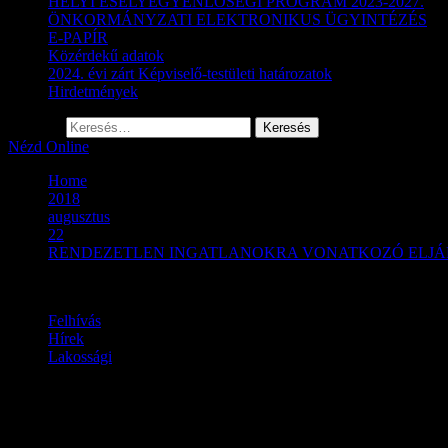
HELYI ESÉLYEGYENLŐSÉGI PROGRAM 2023-2027.
ÖNKORMÁNYZATI ELEKTRONIKUS ÜGYINTÉZÉS
E-PAPÍR
Közérdekű adatok
2024. évi zárt Képviselő-testületi határozatok
Hirdetmények
Keresés:
Nézd Online
Home
2018
augusztus
22
RENDEZETLEN INGATLANOKRA VONATKOZÓ ELJÁ
Felhívás
Hírek
Lakossági
RENDEZETLEN INGATLAN