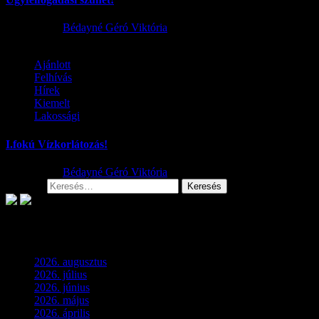
2026.08.02.
Bédayné Géró Viktória
Ajánlott
Felhívás
Hírek
Kiemelt
Lakossági
I.fokú Vízkorlátozás!
2026.08.01.
Bédayné Géró Viktória
Keresés:
Archívum
2026. augusztus
(3)
2026. július
(2)
2026. június
(4)
2026. május
(1)
2026. április
(1)