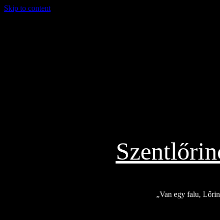
Skip to content
2026.08.06.
Szentlőri
„Van egy falu, Lőrinc
Exkluzív
Friss hírek