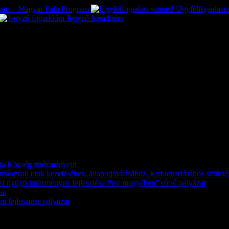
tató – Magyar Falu Program
Ügyfélfogadási 
Jegyző fogadóóra
káta Község intézményein
kormányzati utak kezeléséhez, állapotjavításához, karbantartásához szük
st nyújtó intézmények fejlesztése Pest megyében” című pályázat
at
a fejlesztése pályázat