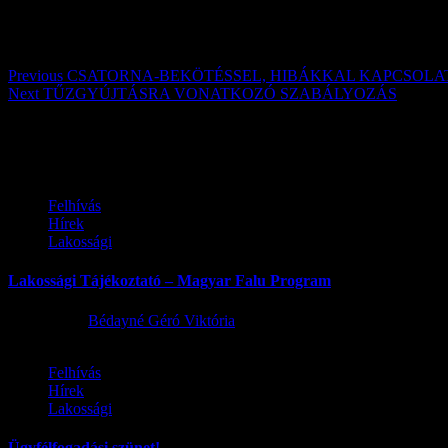
Post navigation
Previous
CSATORNA-BEKÖTÉSSEL, HIBÁKKAL KAPCSOLA
Next
TŰZGYÚJTÁSRA VONATKOZÓ SZABÁLYOZÁS
Továbbiak
Felhívás
Hírek
Lakossági
Lakossági Tájékoztató – Magyar Falu Program
2026.08.06.
Bédayné Géró Viktória
Felhívás
Hírek
Lakossági
Ügyfélfogadási szünet!