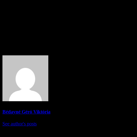
Szentlőrinckáta, 2018. augusztus 22.
Tisztelettel,
Szabó Viola
polgármester s.k.
About Author
Bédayné Géró Viktória
See author's posts