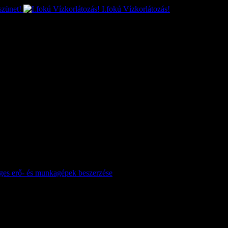
szünet!
I.fokú Vízkorlátozás!
séges erő- és munkagépek beszerzése