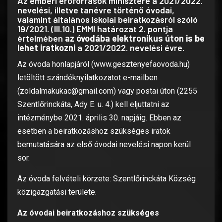
Az emberi erőforrások minisztere a 2021/2022.
nevelési, illetve tanévre történő óvodai,
valamint általános iskolai beiratkozásról szóló
19/2021. (III.10.) EMMI határozat 2. pontja
értelmében
az óvodába elektronikus úton is be
lehet iratkozni
a 2021/2022. nevelési évre.
Az óvoda honlapjáról (www.gesztenyefaovoda.hu)
letöltött szándéknyilatkozatot e-mailben
(zoldalmakukac@gmail.com) vagy postai úton (2255
Szentlőrinckáta, Ady E. u. 4.) kell eljuttatni az
intézménybe 2021. április 30. napjáig. Ebben az
esetben a beiratkozáshoz szükséges iratok
bemutatására az első óvodai nevelési napon kerül
sor.
Az óvoda felvételi körzete: Szentlőrinckáta Község
közigazgatási területe.
Az óvodai beiratkozáshoz szükséges