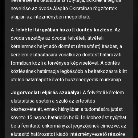
nevelését és oktatását is folytatja, akiknek integrált
nevelése az óvoda Alapító Okiratában rögzítettek
alapján az intézményben megoldható.
A
felvétel
tárgyában
hozott döntés közlése
: Az
óvoda vezetője az óvodai felvételi, átvételi
kérelemnek helyt adó döntést (értesítést) írásban, a
kérelem elutasítására vonatkozó döntést határozati
formában közli a törvényes képviselővel. A döntés
közlésének határnapja legkésőbb a beiratkozásra kiírt
utolsó határnapot követő huszonegyedik munkanap.
Jogorvoslati eljárás szabályai
: A felvételi kérelem
elutasítása esetén a szülő az értesítés
kézhezvételét, ennek hiányában a tudomására jutást
követő 15 napos határidőn belül fellebbezést nyújthat
be a fenntartó önkormányzat jegyzőjének címezve, az
elutasító határozatot kiadó intézményvezető részére