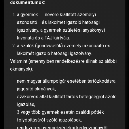
dokumentumok:
a gyermek nevére kiállított személyi
azonosító és lakcímet igazoló hatósági
igazolvány, a gyermek születési anyakönyvi
kivonata és a TAJ kártyája,
a szülők (gondviselők) személyi azonosító és
lakcímét igazoló hatósági igazolvány.
Valamint (amennyiben rendelkezésre állnak az alábbi
okmányok):
nem magyar állampolgár esetében tartózkodásra
jogosító okmányok,
szakorvos által kiállított tartós betegségről szóló
igazolás,
3 vagy több gyermek esetén családi pótlék
folyósításáról szóló igazolások,
rendszeres gyermekvédelmi kedvezményről,