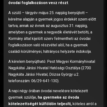
óvodai foglalkozáson vesz részt
.
A szülő – tárgyév május 25. napjáig benyújtott –
kérelme alapján a gyermek jogos érdekét szem előtt
tartva, annak az évnek az augusztus 31. napjáig,
amelyben a gyermek a negyedik életévét betölti, a
Kormány által kijelölt szerv felmentheti az óvodai
foglalkozáson való részvétel alól, ha a gyermek
családi körülményei, hátrányos helyzete indokolja.
A kérelem benyújtható: Pest Megyei Kormányhivatal
Nagykátai Járási Hivatal Hatósági Osztálya (2700
Nagykáta Járási Hivatal, Dózsa György u.2.
telefonszám: 06/29-641-130).
A napi négy órában óvodai nevelésre kötelezett
gyermek szülője,
ha gyermeke az óvoda
kötelezettségét külföldön teljesíti,
köteles arról a