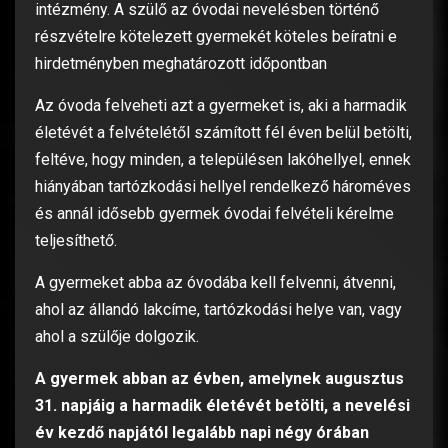
intézmény. A szülő az óvodai nevelésben történő
részvételre kötelezett gyermekét köteles beíratni e
hirdetményben meghatározott időpontban
Az óvoda felveheti azt a gyermeket is, aki a harmadik
életévét a felvételétől számított fél éven belül betölti,
feltéve, hogy minden, a településen lakóhellyel, ennek
hiányában tartózkodási hellyel rendelkező hároméves
és annál idősebb gyermek óvodai felvételi kérelme
teljesíthető.
A gyermeket abba az óvodába kell felvenni, átvenni,
ahol az állandó lakcíme, tartózkodási helye van, vagy
ahol a szülője dolgozik.
A
gyermek abban az évben, amelynek augusztus
31. napjáig a harmadik életévét betölti, a nevelési
év kezdő napjától legalább napi négy órában