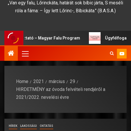
„Van egy falu, Lőrinckáta, határát sok bíbic járta, S meséli
róla a fáma: – Így lett Lőrinc-, Bíbickáta." (B.A.S.A.)
 Tájékoztató – Magyar Falu Program
Ügyfélfogadási sz
Home
2021
március
29
HIRDETMÉNY az óvoda felvételi rendjéről a
2021/2022. nevelési évre
HÍREK
LAKOSSÁGI
OKTATÁS