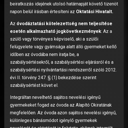
beiratkozás idejének utolsó határnapját követő tizenöt
napon belül írásban értesíteni az
Oktatási Hivatalt.
Az
óvodáztatási
kötelezettség nem teljesítése
esetén alkalmazható jogkövetkezmények
: Az a
szülő vagy törvényes képviselő, aki a szülői
felügyelete vagy gyámsága alatt álló gyermeket kellő
időben az óvodába nem íratja be, a
szabálysértésekről, a szabálysértési eljárásról és a
szabálysértési nyilvántartási rendszerről szóló 2012.
évi II. törvény 247. § (1) bekezdése szerint
szabálysértést követ el.
Integráltan nevelhető sajátos nevelési igényű
gyermekeket fogad az óvoda az Alapító Okiratának
megfelelően. Az óvoda azon sajátos nevelési igényű,
különleges bánásmódot igénylő gyermekek