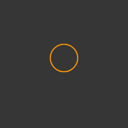
RMÁNYZATI ELEKTRONIKUS ÜGYINTÉZÉS
E-PAPÍR
KÖZ
HIRDETMÉNYEK