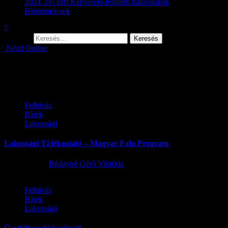
2024. évi zárt Képviselő-testületi határozatok
Hirdetmények
Keresés:
Nézd Online
Friss
Felhívás
Hírek
Lakossági
Lakossági Tájékoztató – Magyar Falu Program
2026.08.06.
Bédayné Géró Viktória
Felhívás
Hírek
Lakossági