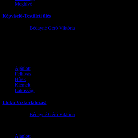
Meghívó
Képviselő-Testületi ülés
2026.06.29.
Bédayné Géró Viktória
Ajánlott
1
Ajánlott
Felhívás
Hírek
Kiemelt
Lakossági
I.fokú Vízkorlátozás!
2026.08.01.
Bédayné Géró Viktória
2
Ajánlott