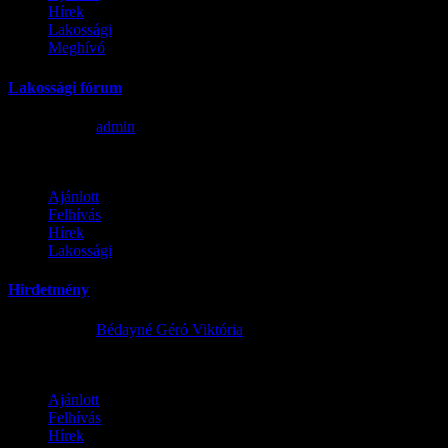
Hírek
Lakossági
Meghívó
Lakossági fórum
2026.06.09.
admin
3
Ajánlott
Felhívás
Hírek
Lakossági
Hirdetmény
2026.02.02.
Bédayné Géró Viktória
4
Ajánlott
Felhívás
Hírek