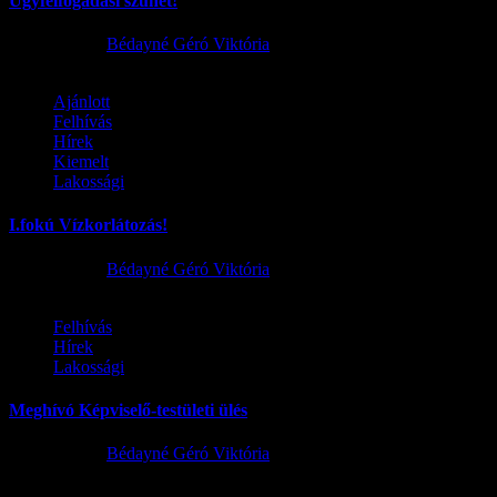
Ügyfélfogadási szünet!
2026.08.02.
Bédayné Géró Viktória
Ajánlott
Felhívás
Hírek
Kiemelt
Lakossági
I.fokú Vízkorlátozás!
2026.08.01.
Bédayné Géró Viktória
Felhívás
Hírek
Lakossági
Meghívó Képviselő-testületi ülés
2026.07.23.
Bédayné Géró Viktória