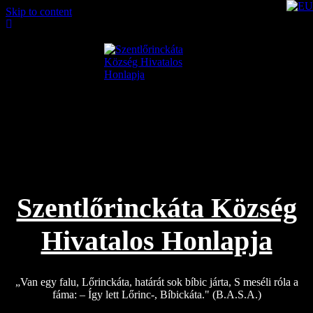
Skip to content
2026.08.06.
Szentlőrinckáta Község
Hivatalos Honlapja
„Van egy falu, Lőrinckáta, határát sok bíbic járta, S meséli róla a
fáma: – Így lett Lőrinc-, Bíbickáta." (B.A.S.A.)