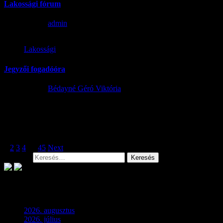
Lakossági fórum
2026.06.09.
admin
Lakossági
Jegyzői fogadóóra
2026.05.13.
Bédayné Géró Viktória
Bejegyzések lapozása
1
2
3
4
…
45
Next
Keresés:
Archívum
2026. augusztus
(3)
2026. július
(2)