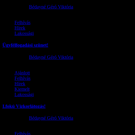
2026.08.06.
Bédayné Géró Viktória
Felhívás
Hírek
Lakossági
Ügyfélfogadási szünet!
2026.08.02.
Bédayné Géró Viktória
Ajánlott
Felhívás
Hírek
Kiemelt
Lakossági
I.fokú Vízkorlátozás!
2026.08.01.
Bédayné Géró Viktória
Felhívás