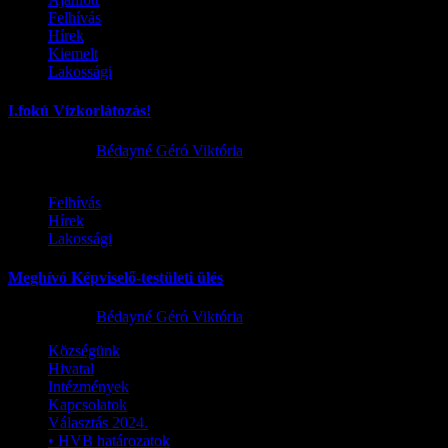
Felhívás
Hírek
Kiemelt
Lakossági
I.fokú Vízkorlátozás!
2026.08.01.
Bédayné Géró Viktória
Felhívás
Hírek
Lakossági
Meghívó Képviselő-testületi ülés
2026.07.23.
Bédayné Géró Viktória
Községünk
Hivatal
Intézmények
Kapcsolatok
Választás 2024.
• HVB határozatok