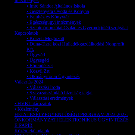
Intézmények
• Imre Sándor Általános Iskola
• Gesztenyefa Óvoda és Konyha
• Faluház és Könyvtár
• Egészségügyi intézmények
• Szentmártonkátai Család és Gyermekjóléti szolgálat
Kapcsolatok
• Körzeti Megbízott
• Duna-Tisza közi Hulladékgazdálkodási Nonprofit
Kft.
• Ügyvéd
• Ügysegéd
• Ebrendészet
• Közvil Zrt.
• Okmányirodai Ügyintézés
Választás 2024.
• Választási Iroda
• Szavazatszámláló bizottság tagjai
• Választási eredmények
• HVB határozatok
• Közlemény
HELYI ESÉLYEGYENLŐSÉGI PROGRAM 2023-2027.
ÖNKORMÁNYZATI ELEKTRONIKUS ÜGYINTÉZÉS
E-PAPÍR
Közérdekű adatok