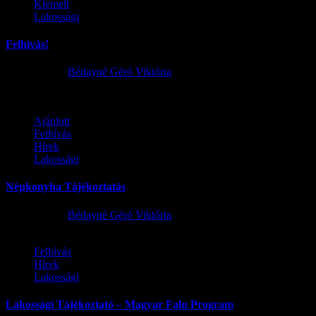
Kiemelt
Lakossági
Felhívás!
2026.01.09.
Bédayné Géró Viktória
5
Ajánlott
Felhívás
Hírek
Lakossági
Népkonyha Tájékoztatás
2026.01.05.
Bédayné Géró Viktória
Felhívás
Hírek
Lakossági
Lakossági Tájékoztató – Magyar Falu Program