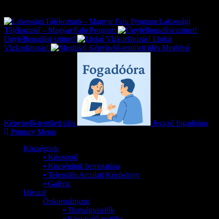
Exkluzív
Friss hírek
Lakossági
Tájékoztató – Magyar Falu Program
Ügyfélfogadási szünet!
I.fokú
Vízkorlátozás!
Meghívó
Képviselő-testületi ülés
Jegyző fogadóóra
Primary Menu
Községünk
• Köszöntő
• Községünk bemutatása
• Település Arculati Kézikönyv
• Galéria
Hivatal
Önkormányzat
• Tisztségviselők
• Képviselő-testület