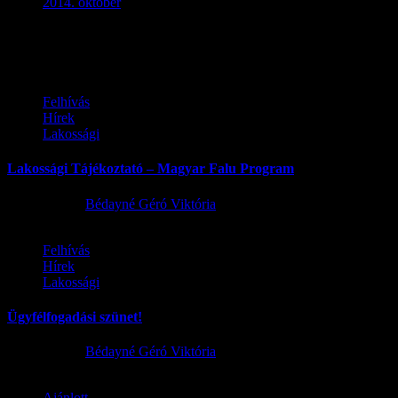
2014. október
(2)
Ez is érdekelhet
Felhívás
Hírek
Lakossági
Lakossági Tájékoztató – Magyar Falu Program
2026.08.06.
Bédayné Géró Viktória
Felhívás
Hírek
Lakossági
Ügyfélfogadási szünet!
2026.08.02.
Bédayné Géró Viktória
Ajánlott