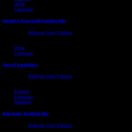
Hírek
Lakossági
Meghívó Képviselő-testületi ülés
2026.07.23.
Bédayné Géró Viktória
Hírek
Lakossági
Jegyző fogadóóra
2026.07.15.
Bédayné Géró Viktória
Kiemelt
Lakossági
Meghívó
Képviselő-Testületi ülés
2026.06.29.
Bédayné Géró Viktória