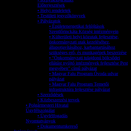
Előterjesztések
• Helyi rendeletek
• Testületi jegyzőkönyvek
• Pályázatok
• Épületenergetikai felújítások
Szentlőrinckáta Község intézményein
• Külterületi helyi közutak fejlesztése,
önkormányzati utak kezeléséhez,
állapotjavításához, karbantartásához
szükséges erő- és munkagépek beszerzése
• “Önkormányzati tulajdonú bölcsődei
ellátást nyújtó intézmények fejlesztése Pest
megyében” című pályázat
• Magyar Falu Program Óvoda udvar
pályázat
• Magyar Falu Program Temetői
infrastruktúra fejlesztése pályázat
• Szerződések
• Közbeszerzési tervek
• Polgármesteri Hivatal
Ügyfélszolgálat
• Ügyfélfogadás
Nyomtatványok
• Dokumentumkereső