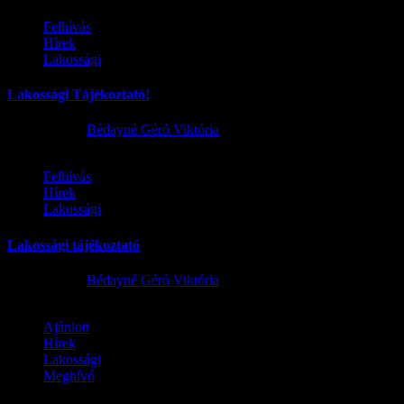
Felhívás
Hírek
Lakossági
Lakossági Tájékoztató!
2026.06.24.
Bédayné Géró Viktória
Felhívás
Hírek
Lakossági
Lakossági tájékoztató
2026.06.24.
Bédayné Géró Viktória
Ajánlott
Hírek
Lakossági
Meghívó