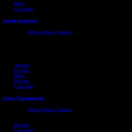
Hírek
Lakossági
Jegyző fogadóóra
2026.07.15.
Bédayné Géró Viktória
Kiemelt
Ajánlott
Felhívás
Hírek
Kiemelt
Lakossági
I.fokú Vízkorlátozás!
2026.08.01.
Bédayné Géró Viktória
Kiemelt
Lakossági