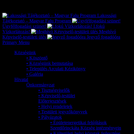
Exkluzív
Friss hírek
Lakossági
Tájékoztató – Magyar Falu Program
Ügyfélfogadási szünet!
I.fokú
Vízkorlátozás!
Meghívó
Képviselő-testületi ülés
Jegyző fogadóóra
Primary Menu
Községünk
• Köszöntő
• Községünk bemutatása
• Település Arculati Kézikönyv
• Galéria
Hivatal
Önkormányzat
• Tisztségviselők
• Képviselő-testület
Előterjesztések
• Helyi rendeletek
• Testületi jegyzőkönyvek
• Pályázatok
• Épületenergetikai felújítások
Szentlőrinckáta Község intézményein
• Külterületi helyi közutak fejlesztése,