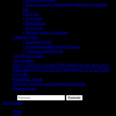
• Duna-Tisza közi Hulladékgazdálkodási Nonprofit
Kft.
• Ügyvéd
• Ügysegéd
• Ebrendészet
• Közvil Zrt.
• Okmányirodai Ügyintézés
Választás 2024.
• Választási Iroda
• Szavazatszámláló bizottság tagjai
• Választási eredmények
• HVB határozatok
• Közlemény
HELYI ESÉLYEGYENLŐSÉGI PROGRAM 2023-2027.
ÖNKORMÁNYZATI ELEKTRONIKUS ÜGYINTÉZÉS
E-PAPÍR
Közérdekű adatok
2024. évi zárt Képviselő-testületi határozatok
Hirdetmények
Keresés:
Nézd Online
Home