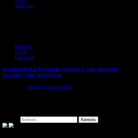
2018
augusztus
Hónap:
2018. augusztus
Felhívás
Hírek
Lakossági
RENDEZETLEN INGATLANOKRA VONATKOZÓ
ELJÁRÁS MEGKEZDÉSE
2018.08.22.
Bédayné Géró Viktória
Tisztelt Lakosok! Településünkön az elmúlt években az
elhagyatott, illetve elhanyagolt ingatlanok rengeteg bosszúságot
okoznak a közvetlen szomszédban élőknek. Az...
Keresés: