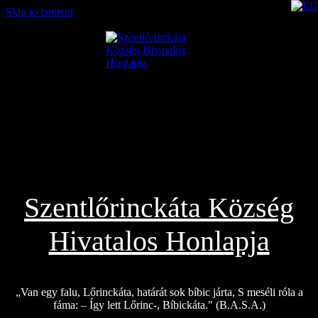
Skip to content
2026.08.07.
Szentlőrinckáta Község
Hivatalos Honlapja
„Van egy falu, Lőrinckáta, határát sok bíbic járta, S meséli róla a
fáma: – Így lett Lőrinc-, Bíbickáta." (B.A.S.A.)