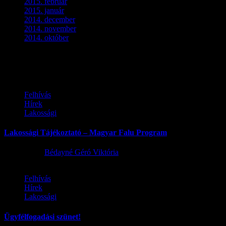
2015. február
(2)
2015. január
(5)
2014. december
(4)
2014. november
(1)
2014. október
(2)
Ez is érdekelhet
Felhívás
Hírek
Lakossági
Lakossági Tájékoztató – Magyar Falu Program
2026.08.06.
Bédayné Géró Viktória
Felhívás
Hírek
Lakossági
Ügyfélfogadási szünet!