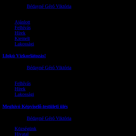
2026.08.02.
Bédayné Géró Viktória
Ajánlott
Felhívás
Hírek
Kiemelt
Lakossági
I.fokú Vízkorlátozás!
2026.08.01.
Bédayné Géró Viktória
Felhívás
Hírek
Lakossági
Meghívó Képviselő-testületi ülés
2026.07.23.
Bédayné Géró Viktória
Községünk
Hivatal