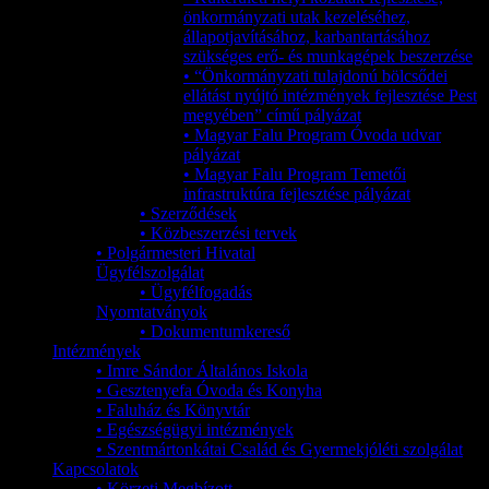
önkormányzati utak kezeléséhez,
állapotjavításához, karbantartásához
szükséges erő- és munkagépek beszerzése
• “Önkormányzati tulajdonú bölcsődei
ellátást nyújtó intézmények fejlesztése Pest
megyében” című pályázat
• Magyar Falu Program Óvoda udvar
pályázat
• Magyar Falu Program Temetői
infrastruktúra fejlesztése pályázat
• Szerződések
• Közbeszerzési tervek
• Polgármesteri Hivatal
Ügyfélszolgálat
• Ügyfélfogadás
Nyomtatványok
• Dokumentumkereső
Intézmények
• Imre Sándor Általános Iskola
• Gesztenyefa Óvoda és Konyha
• Faluház és Könyvtár
• Egészségügyi intézmények
• Szentmártonkátai Család és Gyermekjóléti szolgálat
Kapcsolatok
• Körzeti Megbízott