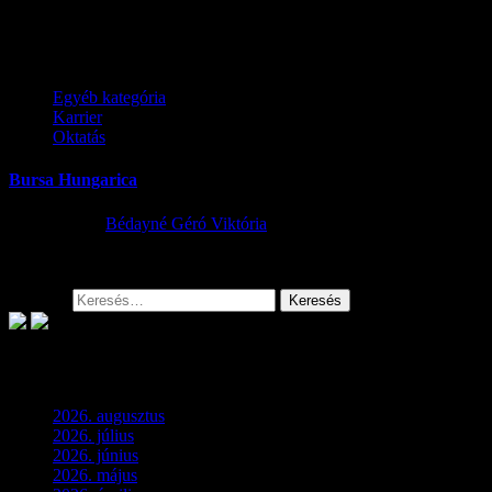
lakosság figyelmét, hogy pályázat útján nyert szociális célú tűzifa
támogatást biztosít, rászorultság alapján a...
Egyéb kategória
Karrier
Oktatás
Bursa Hungarica
2023.10.04.
Bédayné Géró Viktória
BURSA-HUNGARICA-2024-1Letöltés
Keresés:
Archívum
2026. augusztus
(3)
2026. július
(2)
2026. június
(4)
2026. május
(1)