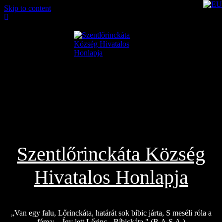
Skip to content
2026.08.07.
Szentlőrinckáta Község
Hivatalos Honlapja
„Van egy falu, Lőrinckáta, határát sok bíbic járta, S meséli róla a
fáma: – Így lett Lőrinc-, Bíbickáta." (B.A.S.A.)