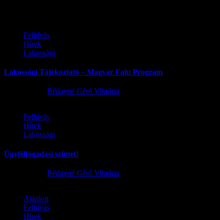
Felhívás
Hírek
Lakossági
Lakossági Tájékoztató – Magyar Falu Program
2026.08.06.
Bédayné Géró Viktória
Felhívás
Hírek
Lakossági
Ügyfélfogadási szünet!
2026.08.02.
Bédayné Géró Viktória
Ajánlott
Felhívás
Hírek