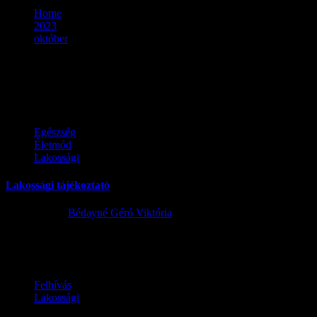
Home
2023
október
Hónap:
2023. október
Egészség
Életmód
Lakossági
Lakossági tájékoztató
2023.10.30.
Bédayné Géró Viktória
Jo-rendelesi-idoLetöltés
Felhívás
Lakossági