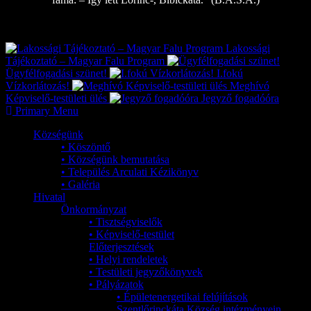
Exkluzív
Friss hírek
Lakossági
Tájékoztató – Magyar Falu Program
Ügyfélfogadási szünet!
I.fokú
Vízkorlátozás!
Meghívó
Képviselő-testületi ülés
Jegyző fogadóóra
Primary Menu
Községünk
• Köszöntő
• Községünk bemutatása
• Település Arculati Kézikönyv
• Galéria
Hivatal
Önkormányzat
• Tisztségviselők
• Képviselő-testület
Előterjesztések
• Helyi rendeletek
• Testületi jegyzőkönyvek
• Pályázatok
• Épületenergetikai felújítások
Szentlőrinckáta Község intézményein