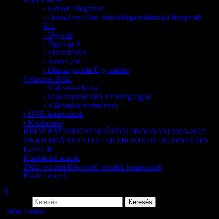
• Körzeti Megbízott
• Duna-Tisza közi Hulladékgazdálkodási Nonprofit
Kft.
• Ügyvéd
• Ügysegéd
• Ebrendészet
• Közvil Zrt.
• Okmányirodai Ügyintézés
Választás 2024.
• Választási Iroda
• Szavazatszámláló bizottság tagjai
• Választási eredmények
• HVB határozatok
• Közlemény
HELYI ESÉLYEGYENLŐSÉGI PROGRAM 2023-2027.
ÖNKORMÁNYZATI ELEKTRONIKUS ÜGYINTÉZÉS
E-PAPÍR
Közérdekű adatok
2024. évi zárt Képviselő-testületi határozatok
Hirdetmények
Keresés:
Nézd Online