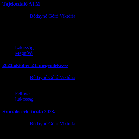
Tájékoztató ATM
2023.10.20.
Bédayné Géró Viktória
LAKOSSAGI-TAJEKOZTATO-ATM-1Letöltés
Lakossági
Meghívó
2023.október 23. megemlékezés
2023.10.18.
Bédayné Géró Viktória
Felhívás
Lakossági
Szociális célú tűzifa 2023.
2023.10.16.
Bédayné Géró Viktória
FELHÍVÁS Szentlőrinckáta Község Önkormányzata felhívja a