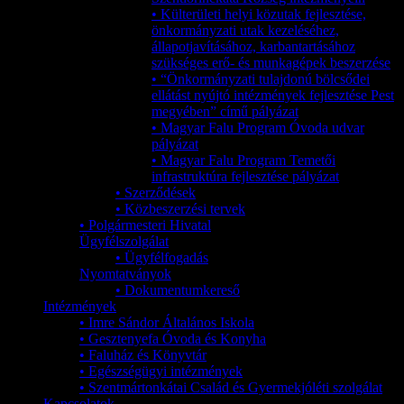
• Külterületi helyi közutak fejlesztése,
önkormányzati utak kezeléséhez,
állapotjavításához, karbantartásához
szükséges erő- és munkagépek beszerzése
• “Önkormányzati tulajdonú bölcsődei
ellátást nyújtó intézmények fejlesztése Pest
megyében” című pályázat
• Magyar Falu Program Óvoda udvar
pályázat
• Magyar Falu Program Temetői
infrastruktúra fejlesztése pályázat
• Szerződések
• Közbeszerzési tervek
• Polgármesteri Hivatal
Ügyfélszolgálat
• Ügyfélfogadás
Nyomtatványok
• Dokumentumkereső
Intézmények
• Imre Sándor Általános Iskola
• Gesztenyefa Óvoda és Konyha
• Faluház és Könyvtár
• Egészségügyi intézmények
• Szentmártonkátai Család és Gyermekjóléti szolgálat
Kapcsolatok