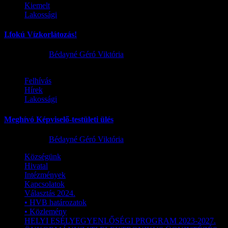
Kiemelt
Lakossági
I.fokú Vízkorlátozás!
2026.08.01.
Bédayné Géró Viktória
Felhívás
Hírek
Lakossági
Meghívó Képviselő-testületi ülés
2026.07.23.
Bédayné Géró Viktória
Községünk
Hivatal
Intézmények
Kapcsolatok
Választás 2024.
• HVB határozatok
• Közlemény
HELYI ESÉLYEGYENLŐSÉGI PROGRAM 2023-2027.