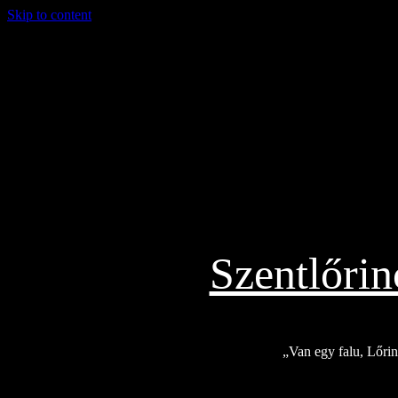
Skip to content
2026.08.06.
Szentlőri
„Van egy falu, Lőrinc
Exkluzív
Friss hírek