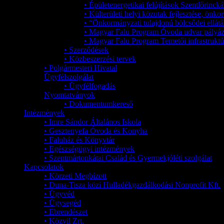
• Épületenergetikai felújítások Szentlőrinc
• Külterületi helyi közutak fejlesztése, ön
• “Önkormányzati tulajdonú bölcsődei ellátá
• Magyar Falu Program Óvoda udvar pályáz
• Magyar Falu Program Temetői infrastruktúr
• Szerződések
• Közbeszerzési tervek
• Polgármesteri Hivatal
Ügyfélszolgálat
• Ügyfélfogadás
Nyomtatványok
• Dokumentumkereső
Intézmények
• Imre Sándor Általános Iskola
• Gesztenyefa Óvoda és Konyha
• Faluház és Könyvtár
• Egészségügyi intézmények
• Szentmártonkátai Család és Gyermekjóléti szolgálat
Kapcsolatok
• Körzeti Megbízott
• Duna-Tisza közi Hulladékgazdálkodási Nonprofit Kft.
• Ügyvéd
• Ügysegéd
• Ebrendészet
• Közvil Zrt.