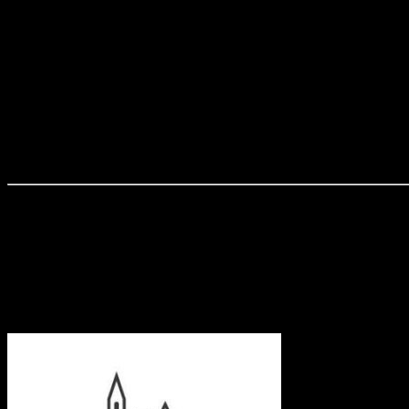
Nyitvatartási idő:
Hétfő:
08.00-18.00
Kedd:
08.00-16.00
Szerda:
11.00-19.00
Csütörtök:
08.00-16.00
Péntek:
08.00-14.00
Elérhetőség:
Cím:
2760 Nagykáta, Dózsa György u. 3.
Tel. szám:
06-29/440-035
Ez is érdekelhet