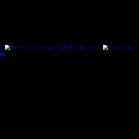
ram
Ügyfélfogadási szünet!
óra