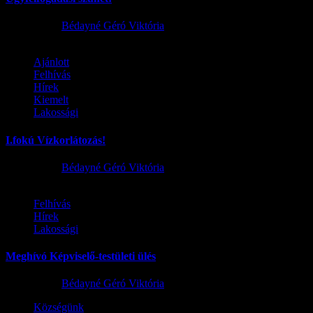
2026.08.02.
Bédayné Géró Viktória
Ajánlott
Felhívás
Hírek
Kiemelt
Lakossági
I.fokú Vízkorlátozás!
2026.08.01.
Bédayné Géró Viktória
Felhívás
Hírek
Lakossági
Meghívó Képviselő-testületi ülés
2026.07.23.
Bédayné Géró Viktória
Községünk