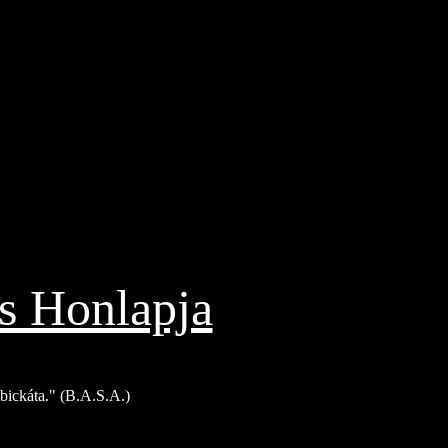
s Honlapja
Bíbickáta." (B.A.S.A.)