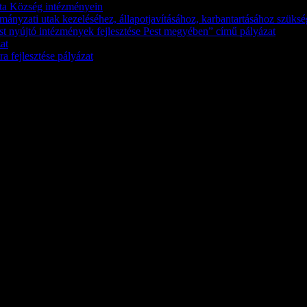
káta Község intézményein
kormányzati utak kezeléséhez, állapotjavításához, karbantartásához szük
st nyújtó intézmények fejlesztése Pest megyében” című pályázat
at
a fejlesztése pályázat