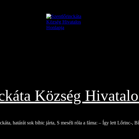
nckáta Község Hivatalo
káta, határát sok bíbic járta, S meséli róla a fáma: – Így lett Lőrinc-, 