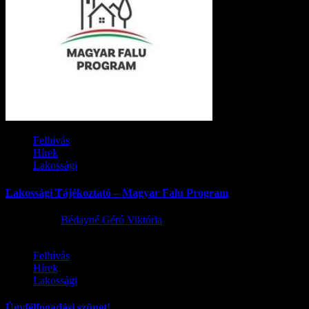
Felhívás
Hírek
Lakossági
Lakossági Tájékoztató – Magyar Falu Program
2026.08.06.
Bédayné Géró Viktória
Felhívás
Hírek
Lakossági
Ügyfélfogadási szünet!