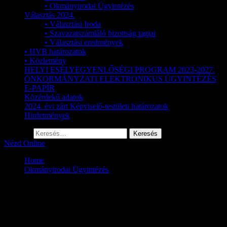
• Okmányirodai Ügyintézés
Választás 2024.
• Választási Iroda
• Szavazatszámláló bizottság tagjai
• Választási eredmények
• HVB határozatok
• Közlemény
HELYI ESÉLYEGYENLŐSÉGI PROGRAM 2023-2027.
ÖNKORMÁNYZATI ELEKTRONIKUS ÜGYINTÉZÉS
E-PAPÍR
Közérdekű adatok
2024. évi zárt Képviselő-testületi határozatok
Hirdetmények
Keresés:
Nézd Online
Home
Okmányirodai Ügyintézés
Okmányirodai Ügyintézés