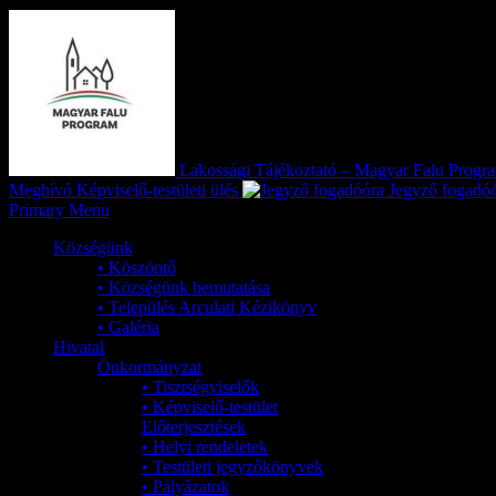
Lakossági Tájékoztató – Magyar Falu Prog
Meghívó Képviselő-testületi ülés
Jegyző fogadó
Primary Menu
Községünk
• Köszöntő
• Községünk bemutatása
• Település Arculati Kézikönyv
• Galéria
Hivatal
Önkormányzat
• Tisztségviselők
• Képviselő-testület
Előterjesztések
• Helyi rendeletek
• Testületi jegyzőkönyvek
• Pályázatok