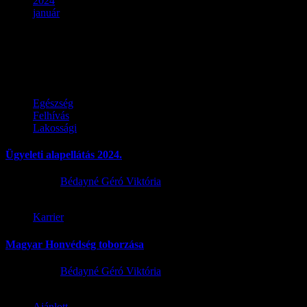
2024
január
Hónap:
2024. január
Egészség
Felhívás
Lakossági
Ügyeleti alapellátás 2024.
2024.01.29.
Bédayné Géró Viktória
Karrier
Magyar Honvédség toborzása
2024.01.29.
Bédayné Géró Viktória
Ajánlott