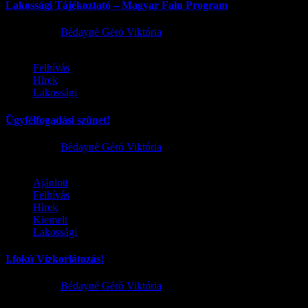
Lakossági Tájékoztató – Magyar Falu Program
2026.08.06.
Bédayné Géró Viktória
Felhívás
Hírek
Lakossági
Ügyfélfogadási szünet!
2026.08.02.
Bédayné Géró Viktória
Ajánlott
Felhívás
Hírek
Kiemelt
Lakossági
I.fokú Vízkorlátozás!
2026.08.01.
Bédayné Géró Viktória