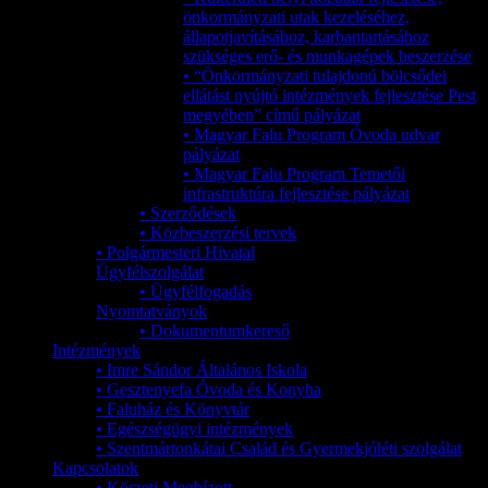
önkormányzati utak kezeléséhez,
állapotjavításához, karbantartásához
szükséges erő- és munkagépek beszerzése
• “Önkormányzati tulajdonú bölcsődei
ellátást nyújtó intézmények fejlesztése Pest
megyében” című pályázat
• Magyar Falu Program Óvoda udvar
pályázat
• Magyar Falu Program Temetői
infrastruktúra fejlesztése pályázat
• Szerződések
• Közbeszerzési tervek
• Polgármesteri Hivatal
Ügyfélszolgálat
• Ügyfélfogadás
Nyomtatványok
• Dokumentumkereső
Intézmények
• Imre Sándor Általános Iskola
• Gesztenyefa Óvoda és Konyha
• Faluház és Könyvtár
• Egészségügyi intézmények
• Szentmártonkátai Család és Gyermekjóléti szolgálat
Kapcsolatok
• Körzeti Megbízott