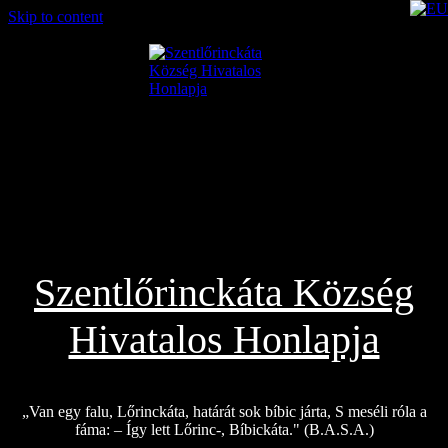
Skip to content
2026.08.06.
Szentlőrinckáta Község
Hivatalos Honlapja
„Van egy falu, Lőrinckáta, határát sok bíbic járta, S meséli róla a
fáma: – Így lett Lőrinc-, Bíbickáta." (B.A.S.A.)