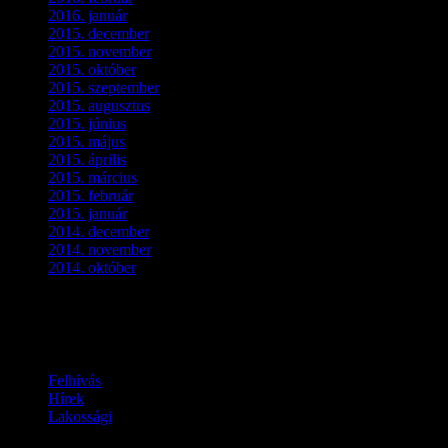
2016. január
(2)
2015. december
(1)
2015. november
(4)
2015. október
(4)
2015. szeptember
(5)
2015. augusztus
(3)
2015. június
(2)
2015. május
(3)
2015. április
(4)
2015. március
(3)
2015. február
(2)
2015. január
(5)
2014. december
(4)
2014. november
(1)
2014. október
(2)
Ez is érdekelhet
Felhívás
Hírek
Lakossági