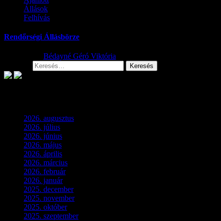
Állások
Felhívás
Rendőrségi Állásbörze
2024.01.10.
Bédayné Géró Viktória
Keresés:
Archívum
2026. augusztus
(3)
2026. július
(2)
2026. június
(4)
2026. május
(1)
2026. április
(1)
2026. március
(4)
2026. február
(4)
2026. január
(2)
2025. december
(4)
2025. november
(3)
2025. október
(3)
2025. szeptember
(5)