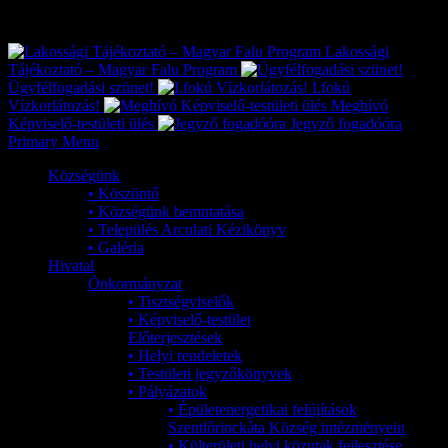
Exkluzív
Friss hírek
Lakossági
Tájékoztató – Magyar Falu Program
Ügyfélfogadási szünet!
I.fokú
Vízkorlátozás!
Meghívó
Képviselő-testületi ülés
Jegyző fogadóóra
Primary Menu
Községünk
• Köszöntő
• Községünk bemutatása
• Település Arculati Kézikönyv
• Galéria
Hivatal
Önkormányzat
• Tisztségviselők
• Képviselő-testület
Előterjesztések
• Helyi rendeletek
• Testületi jegyzőkönyvek
• Pályázatok
• Épületenergetikai felújítások
Szentlőrinckáta Község intézményein
• Külterületi helyi közutak fejlesztése,