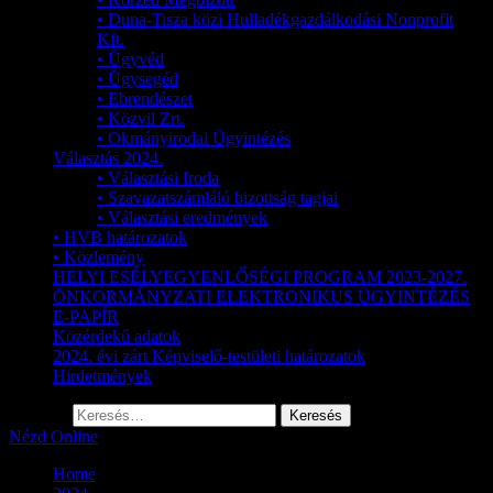
• Duna-Tisza közi Hulladékgazdálkodási Nonprofit
Kft.
• Ügyvéd
• Ügysegéd
• Ebrendészet
• Közvil Zrt.
• Okmányirodai Ügyintézés
Választás 2024.
• Választási Iroda
• Szavazatszámláló bizottság tagjai
• Választási eredmények
• HVB határozatok
• Közlemény
HELYI ESÉLYEGYENLŐSÉGI PROGRAM 2023-2027.
ÖNKORMÁNYZATI ELEKTRONIKUS ÜGYINTÉZÉS
E-PAPÍR
Közérdekű adatok
2024. évi zárt Képviselő-testületi határozatok
Hirdetmények
Keresés:
Nézd Online
Home