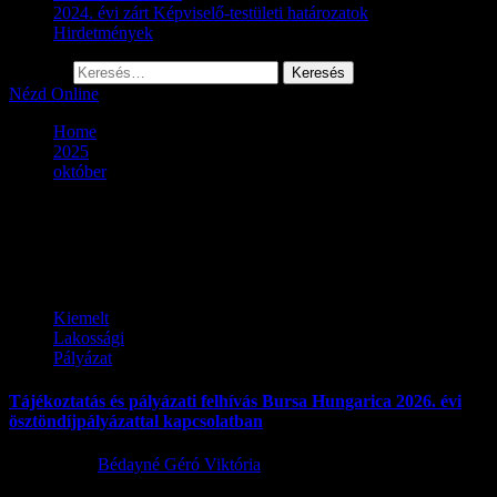
2024. évi zárt Képviselő-testületi határozatok
Hirdetmények
Keresés:
Nézd Online
Home
2025
október
Hónap:
2025. október
Kiemelt
Lakossági
Pályázat
Tájékoztatás és pályázati felhívás Bursa Hungarica 2026. évi
ösztöndíjpályázattal kapcsolatban
2025.10.03.
Bédayné Géró Viktória