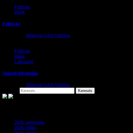
Felhívás
Hírek
Felhívás!
2025.10.03.
Bédayné Géró Viktória
Felhívás
Hírek
Lakossági
Szüreti felvonulás
2025.10.03.
Bédayné Géró Viktória
Keresés:
Archívum
2026. augusztus
(3)
2026. július
(2)
2026. június
(4)