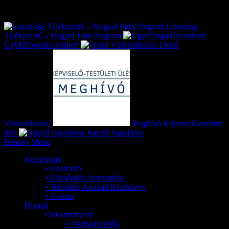
Exkluzív
Friss hírek
Lakossági
Tájékoztató – Magyar Falu Program
Ügyfélfogadási szünet!
I.fokú
Vízkorlátozás!
Meghívó Képviselő-testületi
ülés
Jegyző fogadóóra
Primary Menu
Községünk
• Köszöntő
• Községünk bemutatása
• Település Arculati Kézikönyv
• Galéria
Hivatal
Önkormányzat
• Tisztségviselők