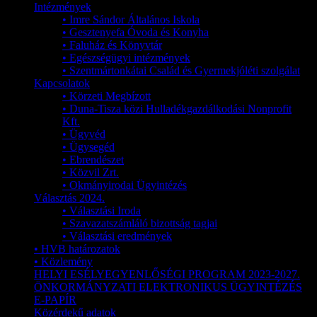
Intézmények
• Imre Sándor Általános Iskola
• Gesztenyefa Óvoda és Konyha
• Faluház és Könyvtár
• Egészségügyi intézmények
• Szentmártonkátai Család és Gyermekjóléti szolgálat
Kapcsolatok
• Körzeti Megbízott
• Duna-Tisza közi Hulladékgazdálkodási Nonprofit
Kft.
• Ügyvéd
• Ügysegéd
• Ebrendészet
• Közvil Zrt.
• Okmányirodai Ügyintézés
Választás 2024.
• Választási Iroda
• Szavazatszámláló bizottság tagjai
• Választási eredmények
• HVB határozatok
• Közlemény
HELYI ESÉLYEGYENLŐSÉGI PROGRAM 2023-2027.
ÖNKORMÁNYZATI ELEKTRONIKUS ÜGYINTÉZÉS
E-PAPÍR
Közérdekű adatok