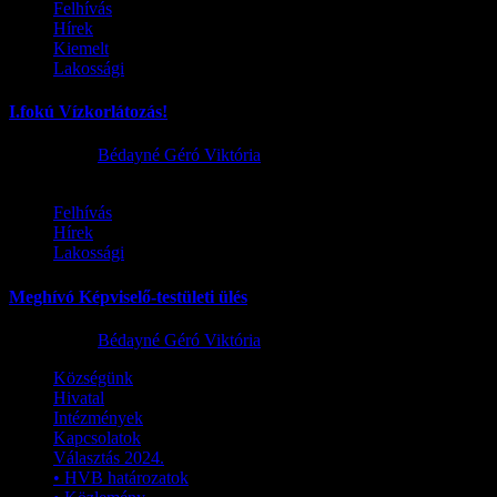
Felhívás
Hírek
Kiemelt
Lakossági
I.fokú Vízkorlátozás!
2026.08.01.
Bédayné Géró Viktória
Felhívás
Hírek
Lakossági
Meghívó Képviselő-testületi ülés
2026.07.23.
Bédayné Géró Viktória
Községünk
Hivatal
Intézmények
Kapcsolatok
Választás 2024.
• HVB határozatok