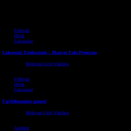
Ez is érdekelhet
Felhívás
Hírek
Lakossági
Lakossági Tájékoztató – Magyar Falu Program
2026.08.06.
Bédayné Géró Viktória
Felhívás
Hírek
Lakossági
Ügyfélfogadási szünet!
2026.08.02.
Bédayné Géró Viktória
Ajánlott