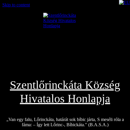
Skip to content
2026.08.08.
Szentlőrinckáta Község
Hivatalos Honlapja
„Van egy falu, Lőrinckáta, határát sok bíbic járta, S meséli róla a
fáma: – Így lett Lőrinc-, Bíbickáta." (B.A.S.A.)