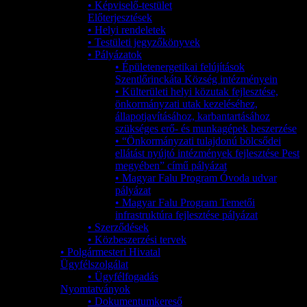
• Képviselő-testület
Előterjesztések
• Helyi rendeletek
• Testületi jegyzőkönyvek
• Pályázatok
• Épületenergetikai felújítások
Szentlőrinckáta Község intézményein
• Külterületi helyi közutak fejlesztése,
önkormányzati utak kezeléséhez,
állapotjavításához, karbantartásához
szükséges erő- és munkagépek beszerzése
• “Önkormányzati tulajdonú bölcsődei
ellátást nyújtó intézmények fejlesztése Pest
megyében” című pályázat
• Magyar Falu Program Óvoda udvar
pályázat
• Magyar Falu Program Temetői
infrastruktúra fejlesztése pályázat
• Szerződések
• Közbeszerzési tervek
• Polgármesteri Hivatal
Ügyfélszolgálat
• Ügyfélfogadás
Nyomtatványok
• Dokumentumkereső