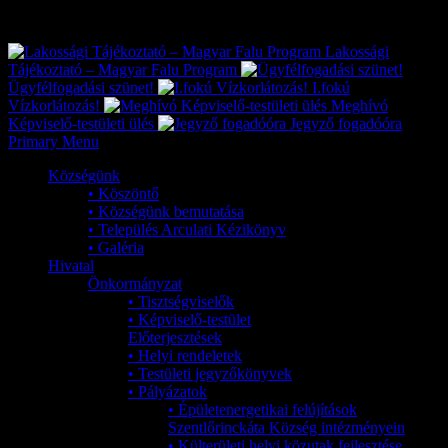
Exkluzív
Friss hírek
Lakossági
Tájékoztató – Magyar Falu Program
Ügyfélfogadási szünet!
I.fokú
Vízkorlátozás!
Meghívó
Képviselő-testületi ülés
Jegyző fogadóóra
Primary Menu
Községünk
• Köszöntő
• Községünk bemutatása
• Település Arculati Kézikönyv
• Galéria
Hivatal
Önkormányzat
• Tisztségviselők
• Képviselő-testület
Előterjesztések
• Helyi rendeletek
• Testületi jegyzőkönyvek
• Pályázatok
• Épületenergetikai felújítások
Szentlőrinckáta Község intézményein
• Külterületi helyi közutak fejlesztése,