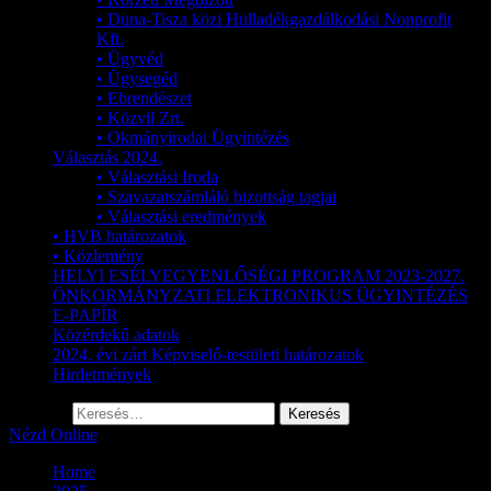
• Duna-Tisza közi Hulladékgazdálkodási Nonprofit
Kft.
• Ügyvéd
• Ügysegéd
• Ebrendészet
• Közvil Zrt.
• Okmányirodai Ügyintézés
Választás 2024.
• Választási Iroda
• Szavazatszámláló bizottság tagjai
• Választási eredmények
• HVB határozatok
• Közlemény
HELYI ESÉLYEGYENLŐSÉGI PROGRAM 2023-2027.
ÖNKORMÁNYZATI ELEKTRONIKUS ÜGYINTÉZÉS
E-PAPÍR
Közérdekű adatok
2024. évi zárt Képviselő-testületi határozatok
Hirdetmények
Keresés:
Nézd Online
Home