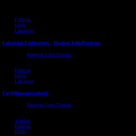
Felhívás
Hírek
Lakossági
Lakossági Tájékoztató – Magyar Falu Program
2026.08.06.
Bédayné Géró Viktória
Felhívás
Hírek
Lakossági
Ügyfélfogadási szünet!
2026.08.02.
Bédayné Géró Viktória
Ajánlott
Felhívás
Hírek