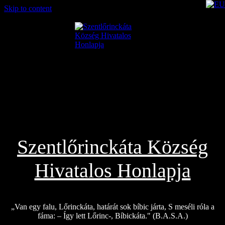
Skip to content
2026.08.08.
Szentlőrinckáta Község
Hivatalos Honlapja
„Van egy falu, Lőrinckáta, határát sok bíbic járta, S meséli róla a
fáma: – Így lett Lőrinc-, Bíbickáta." (B.A.S.A.)