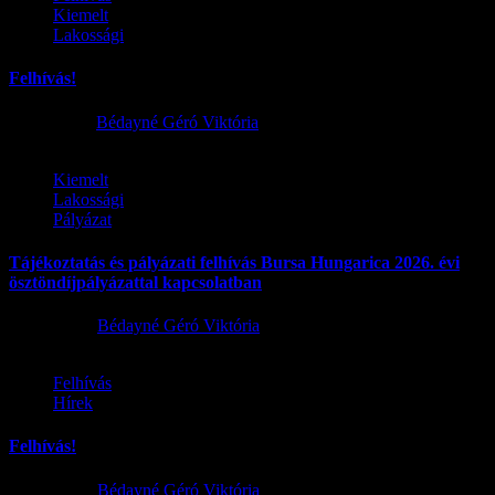
Kiemelt
Lakossági
Felhívás!
2025.11.21.
Bédayné Géró Viktória
Kiemelt
Lakossági
Pályázat
Tájékoztatás és pályázati felhívás Bursa Hungarica 2026. évi
ösztöndíjpályázattal kapcsolatban
2025.10.03.
Bédayné Géró Viktória
Felhívás
Hírek
Felhívás!
2025.10.03.
Bédayné Géró Viktória