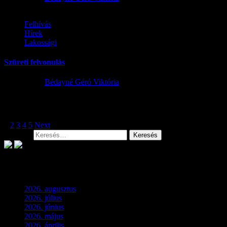
Felhívás
Hírek
Lakossági
Szüreti felvonulás
2025.10.03.
Bédayné Géró Viktória
Bejegyzések lapozása
1
2
3
4
5
Next
Keresés:
Archívum
2026. augusztus
(3)
2026. július
(2)
2026. június
(4)
2026. május
(1)
2026. április
(1)