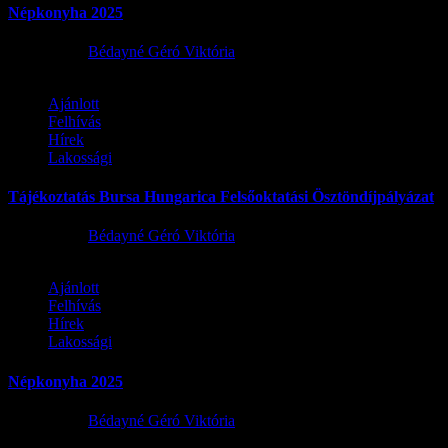
Népkonyha 2025
2025.12.05.
Bédayné Géró Viktória
Ajánlott
Felhívás
Hírek
Lakossági
Tájékoztatás Bursa Hungarica Felsőoktatási Ösztöndíjpályázat
2025.12.02.
Bédayné Géró Viktória
Ajánlott
Felhívás
Hírek
Lakossági
Népkonyha 2025
2025.12.02.
Bédayné Géró Viktória