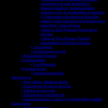
önkormányzati utak kezeléséhez,
állapotjavításához, karbantartásához
szükséges erő- és munkagépek beszerzése
• “Önkormányzati tulajdonú bölcsődei
ellátást nyújtó intézmények fejlesztése Pest
megyében” című pályázat
• Magyar Falu Program Óvoda udvar
pályázat
• Magyar Falu Program Temetői
infrastruktúra fejlesztése pályázat
• Szerződések
• Közbeszerzési tervek
• Polgármesteri Hivatal
Ügyfélszolgálat
• Ügyfélfogadás
Nyomtatványok
• Dokumentumkereső
Intézmények
• Imre Sándor Általános Iskola
• Gesztenyefa Óvoda és Konyha
• Faluház és Könyvtár
• Egészségügyi intézmények
• Szentmártonkátai Család és Gyermekjóléti szolgálat
Kapcsolatok
• Körzeti Megbízott