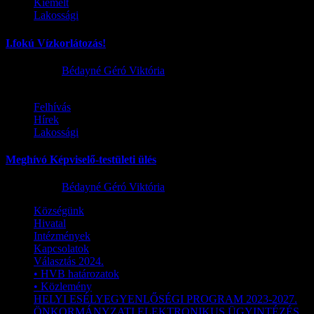
Kiemelt
Lakossági
I.fokú Vízkorlátozás!
2026.08.01.
Bédayné Géró Viktória
Felhívás
Hírek
Lakossági
Meghívó Képviselő-testületi ülés
2026.07.23.
Bédayné Géró Viktória
Községünk
Hivatal
Intézmények
Kapcsolatok
Választás 2024.
• HVB határozatok
• Közlemény
HELYI ESÉLYEGYENLŐSÉGI PROGRAM 2023-2027.
ÖNKORMÁNYZATI ELEKTRONIKUS ÜGYINTÉZÉS