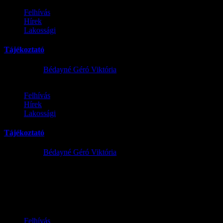
Felhívás
Hírek
Lakossági
Tájékoztató
2025.11.21.
Bédayné Géró Viktória
Felhívás
Hírek
Lakossági
Tájékoztató
2025.11.21.
Bédayné Géró Viktória
Tájékoztató nem közművel összegyűjtött szennyvíz begyűjtésére és
elszállítására irányuló közszolgáltatás ellátásáról Tájékoztatom a
Tisztelt Lakosságot, hogy Szentlőrinckáta közigazgatási területén...
Felhívás