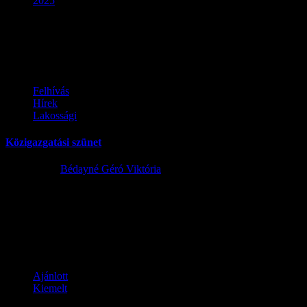
2025
Év:
2025
Felhívás
Hírek
Lakossági
Közigazgatási szünet
2025.12.18.
Bédayné Géró Viktória
LAKOSSÁGI TÁJÉKOZTATÓ Tájékoztatjuk Önöket, hogy a
Szentmártonkátai Közös Önkormányzati Hivatal Szentlőrinckátai
Kirendeltségén 2025.12.22-től 2026.01.02-ig közigazgatási szünet
miatt az ügyfélfogadás...
Ajánlott
Kiemelt