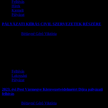
Felhívás
Hírek
Kiemelt
Pályázat
PÁLYÁZATI KIÍRÁS CIVIL SZERVEZETEK RÉSZÉRE
2023.08.16.
Bédayné Géró Viktória
Pályázati kiírás Szentlőrinckáta Község Önkormányzatának
Képviselő- testülete a 13/2023. (VII.27.) számú rendeletében
foglaltak alapján pályázatot hirdet a helyi önszerveződő
közösségek...
Felhívás
Lakossági
Pályázat
2023. évi Pest Vármegye Környezetvédelméért Díjra pályázati
felhívás
2023.07.12.
Bédayné Géró Viktória