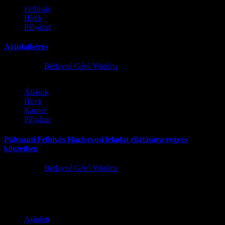
Felhívás
Hírek
Pályázat
Ajánlatkérés
2025.03.27.
Bédayné Géró Viktória
Állások
Hírek
Karrier
Pályázat
Pályázati Felhívás Háziorvosi feladat ellátására vegyes
körzetben
2024.04.24.
Bédayné Géró Viktória
Haziorvosi-allasLetöltés
Ajánlott