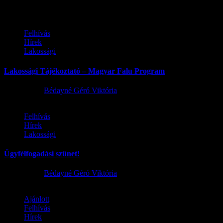
Felhívás
Hírek
Lakossági
Lakossági Tájékoztató – Magyar Falu Program
2026.08.06.
Bédayné Géró Viktória
Felhívás
Hírek
Lakossági
Ügyfélfogadási szünet!
2026.08.02.
Bédayné Géró Viktória
Ajánlott
Felhívás
Hírek