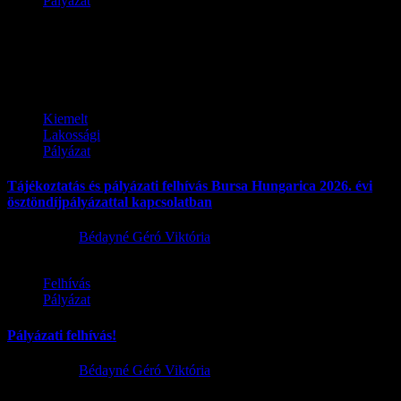
Pályázat
Pályázat
Kiemelt
Lakossági
Pályázat
Tájékoztatás és pályázati felhívás Bursa Hungarica 2026. évi
ösztöndíjpályázattal kapcsolatban
2025.10.03.
Bédayné Géró Viktória
Felhívás
Pályázat
Pályázati felhívás!
2025.04.08.
Bédayné Géró Viktória