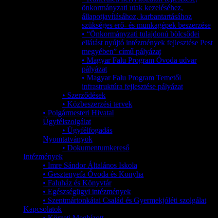
önkormányzati utak kezeléséhez,
állapotjavításához, karbantartásához
szükséges erő- és munkagépek beszerzése
• “Önkormányzati tulajdonú bölcsődei
ellátást nyújtó intézmények fejlesztése Pest
megyében” című pályázat
• Magyar Falu Program Óvoda udvar
pályázat
• Magyar Falu Program Temetői
infrastruktúra fejlesztése pályázat
• Szerződések
• Közbeszerzési tervek
• Polgármesteri Hivatal
Ügyfélszolgálat
• Ügyfélfogadás
Nyomtatványok
• Dokumentumkereső
Intézmények
• Imre Sándor Általános Iskola
• Gesztenyefa Óvoda és Konyha
• Faluház és Könyvtár
• Egészségügyi intézmények
• Szentmártonkátai Család és Gyermekjóléti szolgálat
Kapcsolatok
• Körzeti Megbízott