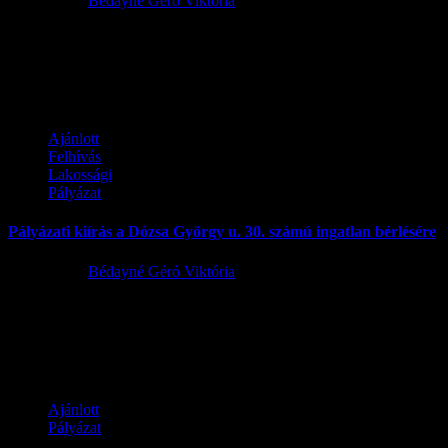
2022.09.14.
Bédayné Géró Viktória
„Lakossági napelemes rendszerek támogatása és fűtési
rendszerek elektrifikálása napelemes rendszerekkel kombinálva” 2.
ütem RRF-6.2.1A támogatás formája: 100% Vissza nem térítendő...
Ajánlott
Felhívás
Lakossági
Pályázat
Pályázati kiírás a Dózsa György u. 30. számú ingatlan bérlésére
2022.09.07.
Bédayné Géró Viktória
Pályázati kiírás önkormányzati ingatlan bérbeadására: 2255
Szentlőrinckáta, Dózsa György u. 30. sz. Szentlőrinckáta Község
Önkormányzata az önkormányzat tulajdonában lévő nem...
Ajánlott
Pályázat