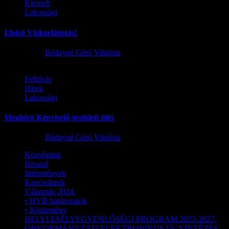
Kiemelt
Lakossági
I.fokú Vízkorlátozás!
2026.08.01.
Bédayné Géró Viktória
Felhívás
Hírek
Lakossági
Meghívó Képviselő-testületi ülés
2026.07.23.
Bédayné Géró Viktória
Községünk
Hivatal
Intézmények
Kapcsolatok
Választás 2024.
• HVB határozatok
• Közlemény
HELYI ESÉLYEGYENLŐSÉGI PROGRAM 2023-2027.
ÖNKORMÁNYZATI ELEKTRONIKUS ÜGYINTÉZÉS