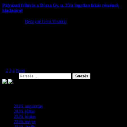
Pályázati felhívás a Dózsa Gy. u. 35/a ingatlan lakás részének
kiadásáról
2022.07.13.
Bédayné Géró Viktória
Pályázati kiírás önkormányzati ingatlan bérbeadására: 2255
Szentlőrinckáta, Dózsa György u. 35./A sz. Szentlőrinckáta Község
Önkormányzat Képviselő-testületének az önkormányzat
tulajdonában lévő...
Bejegyzések lapozása
1
2
3
4
Next
Keresés:
Archívum
2026. augusztus
(3)
2026. július
(2)
2026. június
(4)
2026. május
(1)
2026. április
(1)