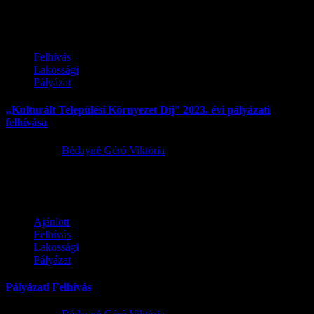
felhivas_2023.07.10Letöltés
Felhívás
Lakossági
Pályázat
„Kulturált Települési Környezet Díj” 2023. évi pályázati
felhívása
2023.07.12.
Bédayné Géró Viktória
Felhivas-Szovege-2023Letöltés
Ajánlott
Felhívás
Lakossági
Pályázat
Pályázati Felhívás