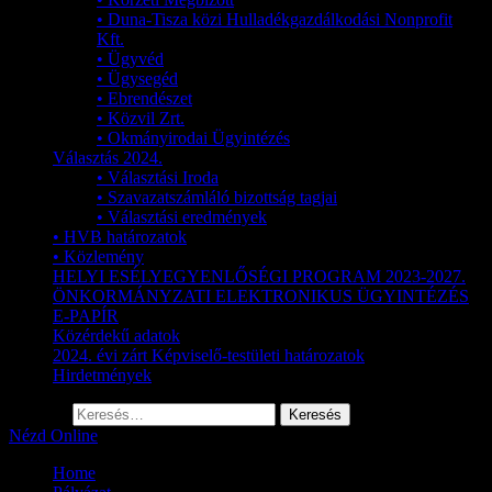
• Duna-Tisza közi Hulladékgazdálkodási Nonprofit
Kft.
• Ügyvéd
• Ügysegéd
• Ebrendészet
• Közvil Zrt.
• Okmányirodai Ügyintézés
Választás 2024.
• Választási Iroda
• Szavazatszámláló bizottság tagjai
• Választási eredmények
• HVB határozatok
• Közlemény
HELYI ESÉLYEGYENLŐSÉGI PROGRAM 2023-2027.
ÖNKORMÁNYZATI ELEKTRONIKUS ÜGYINTÉZÉS
E-PAPÍR
Közérdekű adatok
2024. évi zárt Képviselő-testületi határozatok
Hirdetmények
Keresés:
Nézd Online
Home