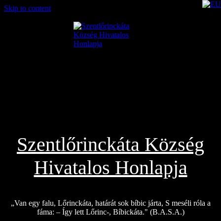
Skip to content
2026.08.06.
Szentlőrinckáta Község
Hivatalos Honlapja
„Van egy falu, Lőrinckáta, határát sok bíbic járta, S meséli róla a
fáma: – Így lett Lőrinc-, Bíbickáta." (B.A.S.A.)