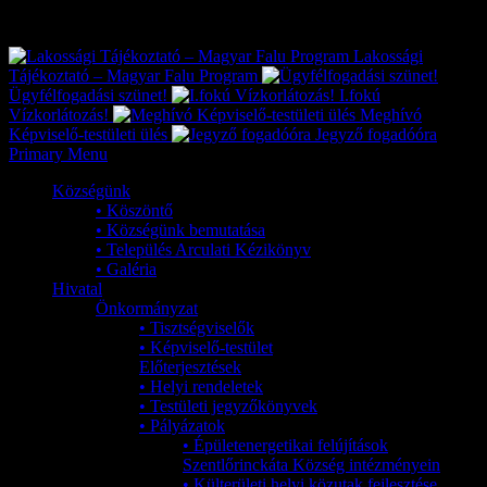
Exkluzív
Friss hírek
Lakossági
Tájékoztató – Magyar Falu Program
Ügyfélfogadási szünet!
I.fokú
Vízkorlátozás!
Meghívó
Képviselő-testületi ülés
Jegyző fogadóóra
Primary Menu
Községünk
• Köszöntő
• Községünk bemutatása
• Település Arculati Kézikönyv
• Galéria
Hivatal
Önkormányzat
• Tisztségviselők
• Képviselő-testület
Előterjesztések
• Helyi rendeletek
• Testületi jegyzőkönyvek
• Pályázatok
• Épületenergetikai felújítások
Szentlőrinckáta Község intézményein
• Külterületi helyi közutak fejlesztése,