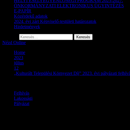
HELYI ESÉLYEGYENLŐSÉGI PROGRAM 2023-2027.
ÖNKORMÁNYZATI ELEKTRONIKUS ÜGYINTÉZÉS
E-PAPÍR
Közérdekű adatok
2024. évi zárt Képviselő-testületi határozatok
Hirdetmények
Keresés:
Nézd Online
Home
2023
július
12
„Kulturált Települési Környezet Díj” 2023. évi pályázati felhív
Felhívás
Lakossági
Pályázat
„Kulturált Települési Környezet 