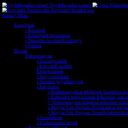
Ügyfélfogadási szünet!
Képviselő-Testületi ülés
Primary Menu
Községünk
• Köszöntő
• Községünk bemutatása
• Település Arculati Kézikönyv
• Galéria
Hivatal
Önkormányzat
• Tisztségviselők
• Képviselő-testület
Előterjesztések
• Helyi rendeletek
• Testületi jegyzőkönyvek
• Pályázatok
• Épületenergetikai felújítások Szentlőrinc
• Külterületi helyi közutak fejlesztése, ön
• “Önkormányzati tulajdonú bölcsődei ellátá
• Magyar Falu Program Óvoda udvar pályáz
• Magyar Falu Program Temetői infrastruktúr
• Szerződések
• Közbeszerzési tervek
• Polgármesteri Hivatal