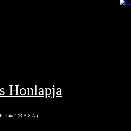
s Honlapja
Bíbickáta." (B.A.S.A.)