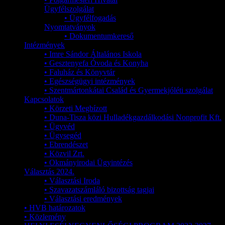
Ügyfélszolgálat
• Ügyfélfogadás
Nyomtatványok
• Dokumentumkereső
Intézmények
• Imre Sándor Általános Iskola
• Gesztenyefa Óvoda és Konyha
• Faluház és Könyvtár
• Egészségügyi intézmények
• Szentmártonkátai Család és Gyermekjóléti szolgálat
Kapcsolatok
• Körzeti Megbízott
• Duna-Tisza közi Hulladékgazdálkodási Nonprofit Kft.
• Ügyvéd
• Ügysegéd
• Ebrendészet
• Közvil Zrt.
• Okmányirodai Ügyintézés
Választás 2024.
• Választási Iroda
• Szavazatszámláló bizottság tagjai
• Választási eredmények
• HVB határozatok
• Közlemény