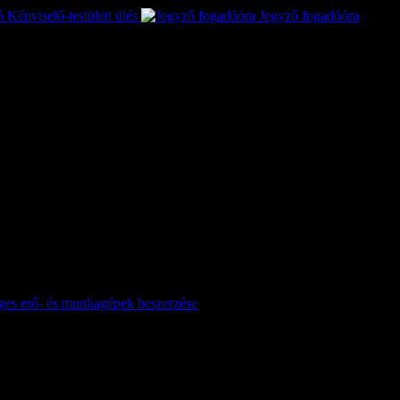
Képviselő-testületi ülés
Jegyző fogadóóra
séges erő- és munkagépek beszerzése