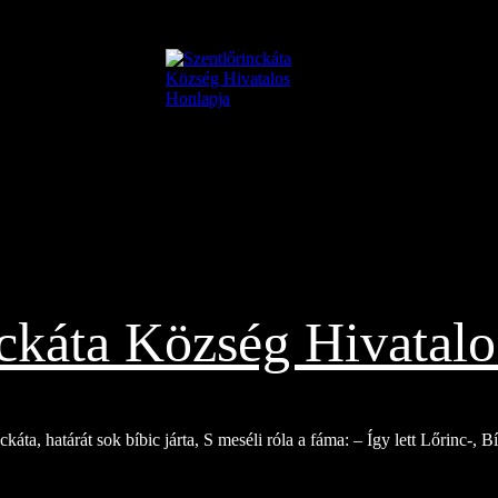
nckáta Község Hivatalo
káta, határát sok bíbic járta, S meséli róla a fáma: – Így lett Lőrinc-, 