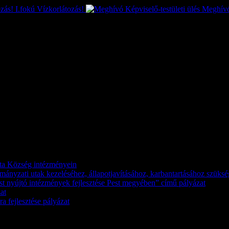
I.fokú Vízkorlátozás!
Meghívó 
káta Község intézményein
kormányzati utak kezeléséhez, állapotjavításához, karbantartásához szük
st nyújtó intézmények fejlesztése Pest megyében” című pályázat
at
a fejlesztése pályázat