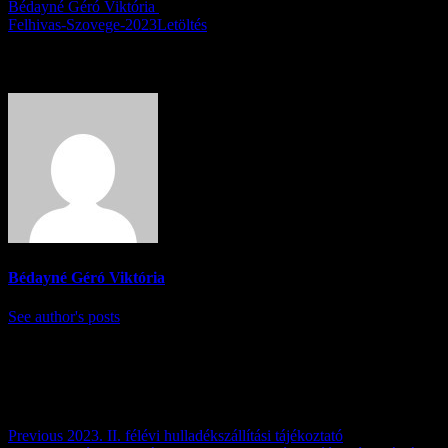
Bédayné Géró Viktória
2023.07.12.
Felhivas-Szovege-2023
Letöltés
About Author
Bédayné Géró Viktória
See author's posts
Post navigation
Previous
2023. II. félévi hulladékszállítási tájékoztató