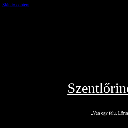
Skip to content
2026.08.02.
Szentlőri
„Van egy falu, Lőrinc
Exkluzív
Friss hírek