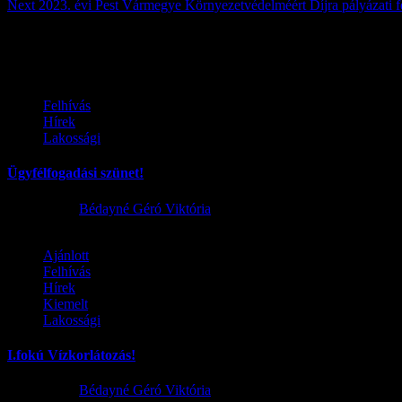
Next
2023. évi Pest Vármegye Környezetvédelméért Díjra pályázati f
Továbbiak
Felhívás
Hírek
Lakossági
Ügyfélfogadási szünet!
2026.08.02.
Bédayné Géró Viktória
Ajánlott
Felhívás
Hírek
Kiemelt
Lakossági
I.fokú Vízkorlátozás!
2026.08.01.
Bédayné Géró Viktória