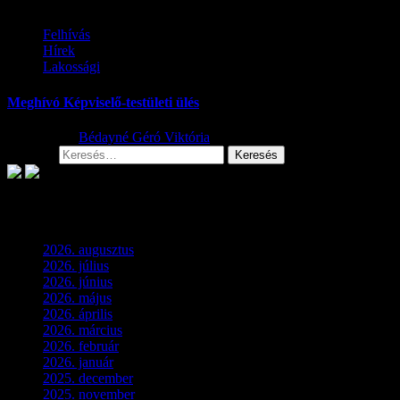
Felhívás
Hírek
Lakossági
Meghívó Képviselő-testületi ülés
2026.07.23.
Bédayné Géró Viktória
Keresés:
Archívum
2026. augusztus
(2)
2026. július
(2)
2026. június
(4)
2026. május
(1)
2026. április
(1)
2026. március
(4)
2026. február
(4)
2026. január
(2)
2025. december
(4)
2025. november
(3)