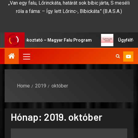
„Van egy falu, Lőrinckáta, határát sok bíbic járta, S meséli
róla a fáma: – Így lett Lőrinc-, Bíbickáta." (B.A.S.A.)
sági Tájékoztató – Magyar Falu Program
Ügyfélfogadá
Home
2019
október
Hónap:
2019. október