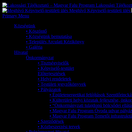
Lakossági Tájékoz
Meghívó Képviselő-testületi ülés
Primary Menu
Községünk
• Köszöntő
• Községünk bemutatása
• Település Arculati Kézikönyv
• Galéria
Hivatal
Önkormányzat
• Tisztségviselők
• Képviselő-testület
Előterjesztések
• Helyi rendeletek
• Testületi jegyzőkönyvek
• Pályázatok
• Épületenergetikai felújítások Szentlőrinc
• Külterületi helyi közutak fejlesztése, ön
• “Önkormányzati tulajdonú bölcsődei ellátá
• Magyar Falu Program Óvoda udvar pályáz
• Magyar Falu Program Temetői infrastruktúr
• Szerződések
• Közbeszerzési tervek
• Polgármesteri Hivatal