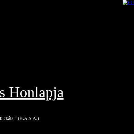
s Honlapja
Bíbickáta." (B.A.S.A.)