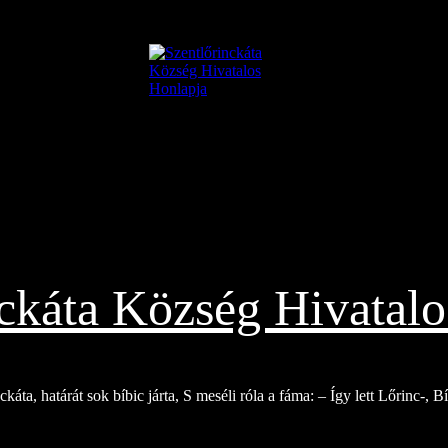
nckáta Község Hivatalo
káta, határát sok bíbic járta, S meséli róla a fáma: – Így lett Lőrinc-, 