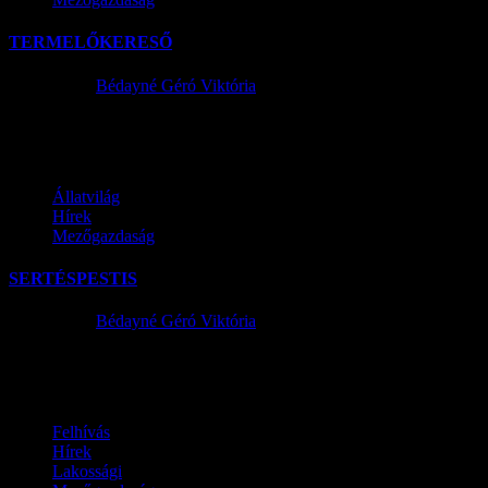
TERMELŐKERESŐ
2020.04.20.
Bédayné Géró Viktória
Hirdetési felülettel szeretné segíteni a helyi termelők és potenciális
Állatvilág
Hírek
Mezőgazdaság
SERTÉSPESTIS
2019.10.17.
Bédayné Géró Viktória
Tisztelt Hölgyem/Uram, Sertéstartó! Az afrikai sertéspestis (további
Felhívás
Hírek
Lakossági