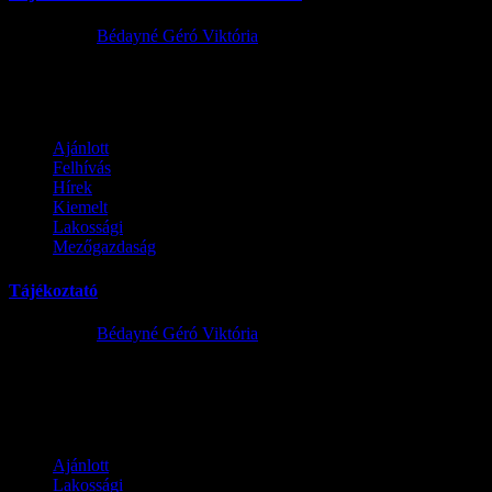
2023.05.25.
Bédayné Géró Viktória
hatarszemle-SzentlorinckataLetöltés
Ajánlott
Felhívás
Hírek
Kiemelt
Lakossági
Mezőgazdaság
Tájékoztató
2023.04.12.
Bédayné Géró Viktória
A kutak vízjogi létesítési/megszüntetési/üzemeltetési/fennmaradási je
bírság...
Ajánlott
Lakossági