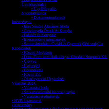
Ügyfélszolgálat
• Ügyfélfogadás
Nyomtatványok
• Dokumentumkereső
Intézmények
• Imre Sándor Általános Iskola
• Gesztenyefa Óvoda és Konyha
• Faluház és Könyvtár
• Egészségügyi intézmények
• Szentmártonkátai Család és Gyermekjóléti szolgálat
Kapcsolatok
• Körzeti Megbízott
• Duna-Tisza közi Hulladékgazdálkodási Nonprofit Kft.
• Ügyvéd
• Ügysegéd
• Ebrendészet
• Közvil Zrt.
• Okmányirodai Ügyintézés
Választás 2024.
• Választási Iroda
• Szavazatszámláló bizottság tagjai
• Választási eredmények
• HVB határozatok
• Közlemény