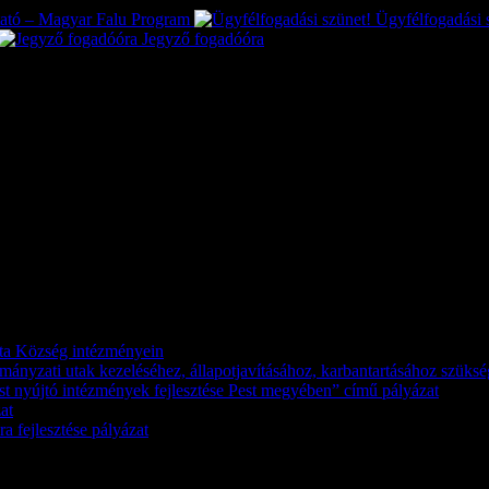
tató – Magyar Falu Program
Ügyfélfogadási 
Jegyző fogadóóra
káta Község intézményein
kormányzati utak kezeléséhez, állapotjavításához, karbantartásához szük
st nyújtó intézmények fejlesztése Pest megyében” című pályázat
at
a fejlesztése pályázat