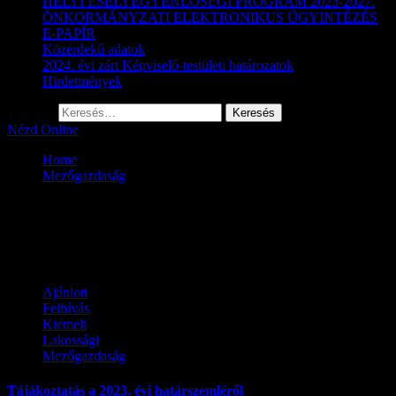
HELYI ESÉLYEGYENLŐSÉGI PROGRAM 2023-2027.
ÖNKORMÁNYZATI ELEKTRONIKUS ÜGYINTÉZÉS
E-PAPÍR
Közérdekű adatok
2024. évi zárt Képviselő-testületi határozatok
Hirdetmények
Keresés:
Nézd Online
Home
Mezőgazdaság
Mezőgazdaság
Ajánlott
Felhívás
Kiemelt
Lakossági
Mezőgazdaság
Tájákoztatás a 2023. évi határszemléről