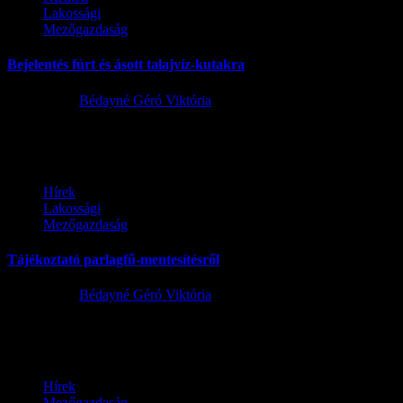
Lakossági
Mezőgazdaság
Bejelentés fúrt és ásott talajvíz-kutakra
2020.10.19.
Bédayné Géró Viktória
2023 végéig kell fennmaradási engedélyt kérni a fúrt és ásott talajv
Hírek
Lakossági
Mezőgazdaság
Tájékoztató parlagfű-mentesítésről
2020.06.24.
Bédayné Géró Viktória
A parlagfű nagymértékű elszaporodásának a közegészségügyi és gazdasá
Hírek
Mezőgazdaság