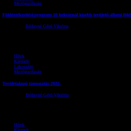
Mezőgazdaság
Földértékesítési program 10 hektárnál kisebb területű állami föl
2022.11.07.
Bédayné Géró Viktória
Az NFK a 2020. évben megkezdett földértékesítési program mintegy fol
Hírek
Kiemelt
Lakossági
Mezőgazdaság
Területalapú támogatás 2022.
2022.04.07.
Bédayné Géró Viktória
Tisztelt Lakosság! Horváth Judit falugazdász 2022. április 12-én (ked
Hírek
Kiemelt