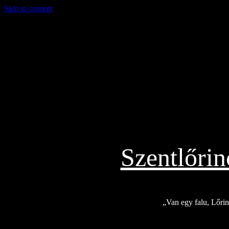
Skip to content
2026.08.07.
Szentlőri
„Van egy falu, Lőrinc
Exkluzív
Friss hírek