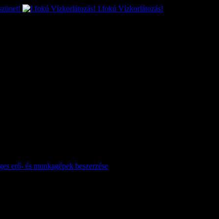
szünet!
I.fokú Vízkorlátozás!
séges erő- és munkagépek beszerzése