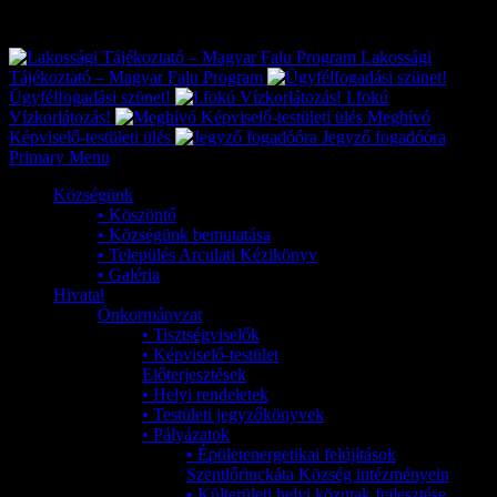
Exkluzív
Friss hírek
Lakossági
Tájékoztató – Magyar Falu Program
Ügyfélfogadási szünet!
I.fokú
Vízkorlátozás!
Meghívó
Képviselő-testületi ülés
Jegyző fogadóóra
Primary Menu
Községünk
• Köszöntő
• Községünk bemutatása
• Település Arculati Kézikönyv
• Galéria
Hivatal
Önkormányzat
• Tisztségviselők
• Képviselő-testület
Előterjesztések
• Helyi rendeletek
• Testületi jegyzőkönyvek
• Pályázatok
• Épületenergetikai felújítások
Szentlőrinckáta Község intézményein
• Külterületi helyi közutak fejlesztése,