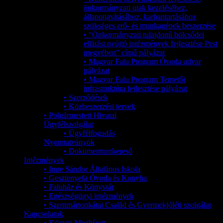
önkormányzati utak kezeléséhez,
állapotjavításához, karbantartásához
szükséges erő- és munkagépek beszerzése
• “Önkormányzati tulajdonú bölcsődei
ellátást nyújtó intézmények fejlesztése Pest
megyében” című pályázat
• Magyar Falu Program Óvoda udvar
pályázat
• Magyar Falu Program Temetői
infrastruktúra fejlesztése pályázat
• Szerződések
• Közbeszerzési tervek
• Polgármesteri Hivatal
Ügyfélszolgálat
• Ügyfélfogadás
Nyomtatványok
• Dokumentumkereső
Intézmények
• Imre Sándor Általános Iskola
• Gesztenyefa Óvoda és Konyha
• Faluház és Könyvtár
• Egészségügyi intézmények
• Szentmártonkátai Család és Gyermekjóléti szolgálat
Kapcsolatok
• Körzeti Megbízott