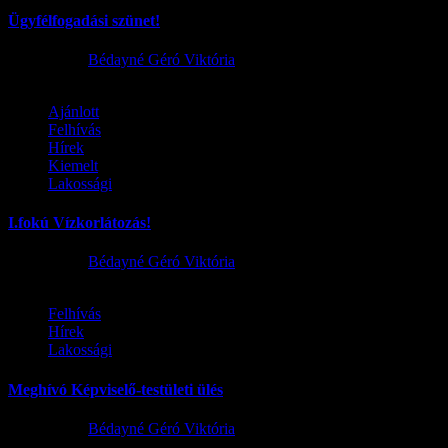
Ügyfélfogadási szünet!
2026.08.02.
Bédayné Géró Viktória
Ajánlott
Felhívás
Hírek
Kiemelt
Lakossági
I.fokú Vízkorlátozás!
2026.08.01.
Bédayné Géró Viktória
Felhívás
Hírek
Lakossági
Meghívó Képviselő-testületi ülés
2026.07.23.
Bédayné Géró Viktória