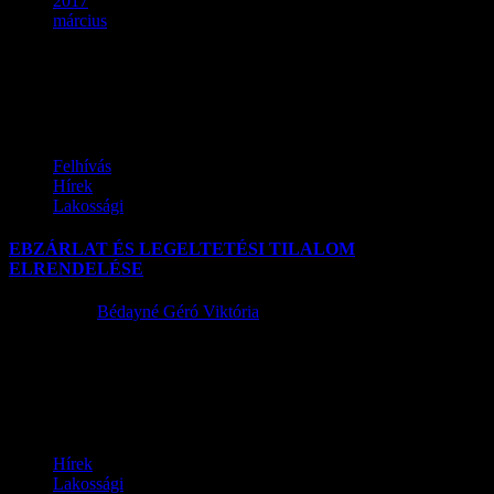
2017
március
Hónap:
2017. március
Felhívás
Hírek
Lakossági
EBZÁRLAT ÉS LEGELTETÉSI TILALOM
ELRENDELÉSE
2017.03.30.
Bédayné Géró Viktória
TISZTELT LAKOSOK! Értesítjük Önöket, hogy a Pest Megyei
Kormányhivatal Monori Járási Hivatala a Vörös rókák tavaszi
veszettség elleni orális immunizálása...
Hírek
Lakossági