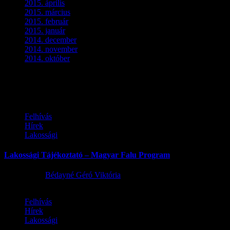
2015. április
(4)
2015. március
(3)
2015. február
(2)
2015. január
(5)
2014. december
(4)
2014. november
(1)
2014. október
(2)
Ez is érdekelhet
Felhívás
Hírek
Lakossági
Lakossági Tájékoztató – Magyar Falu Program
2026.08.06.
Bédayné Géró Viktória
Felhívás
Hírek
Lakossági