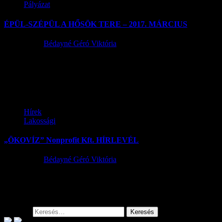
Pályázat
ÉPÜL-SZÉPÜL A HŐSÖK TERE – 2017. MÁRCIUS
2017.03.28.
Bédayné Géró Viktória
Kis falunk látványos parkja hamarosan elkészül. A képeken az
aktuális állapot látható, az Alkotótábor keretein belül készített
szobrok, és padok...
Hírek
Lakossági
„ÖKOVÍZ” Nonprofit Kft. HÍRLEVÉL
2017.03.17.
Bédayné Géró Viktória
Tisztelt Ingatlantulajdonosok! Társaságunk az Ön háztartásában
keletkező, újrahasznosítható, illetve zöld hulladékok, továbbá a lom
hulladékok szelektív gyűjtése kapcsán e HÍRLEVÉLBEN...
Keresés: