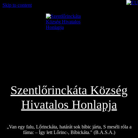
Skip to content
2026.08.06.
Szentlőrinckáta Község
Hivatalos Honlapja
„Van egy falu, Lőrinckáta, határát sok bíbic járta, S meséli róla a
fáma: – Így lett Lőrinc-, Bíbickáta." (B.A.S.A.)