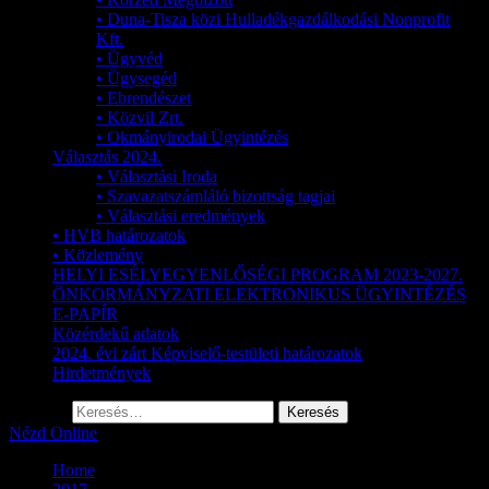
• Duna-Tisza közi Hulladékgazdálkodási Nonprofit
Kft.
• Ügyvéd
• Ügysegéd
• Ebrendészet
• Közvil Zrt.
• Okmányirodai Ügyintézés
Választás 2024.
• Választási Iroda
• Szavazatszámláló bizottság tagjai
• Választási eredmények
• HVB határozatok
• Közlemény
HELYI ESÉLYEGYENLŐSÉGI PROGRAM 2023-2027.
ÖNKORMÁNYZATI ELEKTRONIKUS ÜGYINTÉZÉS
E-PAPÍR
Közérdekű adatok
2024. évi zárt Képviselő-testületi határozatok
Hirdetmények
Keresés:
Nézd Online
Home