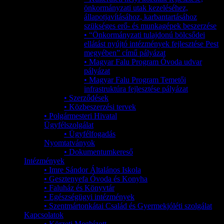
önkormányzati utak kezeléséhez,
állapotjavításához, karbantartásához
szükséges erő- és munkagépek beszerzése
• “Önkormányzati tulajdonú bölcsődei
ellátást nyújtó intézmények fejlesztése Pest
megyében” című pályázat
• Magyar Falu Program Óvoda udvar
pályázat
• Magyar Falu Program Temetői
infrastruktúra fejlesztése pályázat
• Szerződések
• Közbeszerzési tervek
• Polgármesteri Hivatal
Ügyfélszolgálat
• Ügyfélfogadás
Nyomtatványok
• Dokumentumkereső
Intézmények
• Imre Sándor Általános Iskola
• Gesztenyefa Óvoda és Konyha
• Faluház és Könyvtár
• Egészségügyi intézmények
• Szentmártonkátai Család és Gyermekjóléti szolgálat
Kapcsolatok
• Körzeti Megbízott