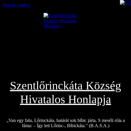
Skip to content
2026.08.06.
Szentlőrinckáta Község
Hivatalos Honlapja
„Van egy falu, Lőrinckáta, határát sok bíbic járta, S meséli róla a
fáma: – Így lett Lőrinc-, Bíbickáta." (B.A.S.A.)