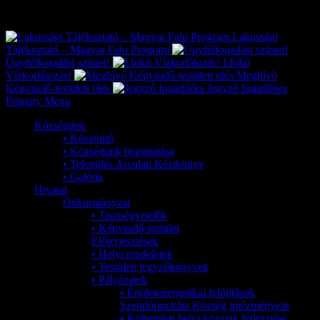
Exkluzív
Friss hírek
Lakossági
Tájékoztató – Magyar Falu Program
Ügyfélfogadási szünet!
I.fokú
Vízkorlátozás!
Meghívó
Képviselő-testületi ülés
Jegyző fogadóóra
Primary Menu
Községünk
• Köszöntő
• Községünk bemutatása
• Település Arculati Kézikönyv
• Galéria
Hivatal
Önkormányzat
• Tisztségviselők
• Képviselő-testület
Előterjesztések
• Helyi rendeletek
• Testületi jegyzőkönyvek
• Pályázatok
• Épületenergetikai felújítások
Szentlőrinckáta Község intézményein
• Külterületi helyi közutak fejlesztése,