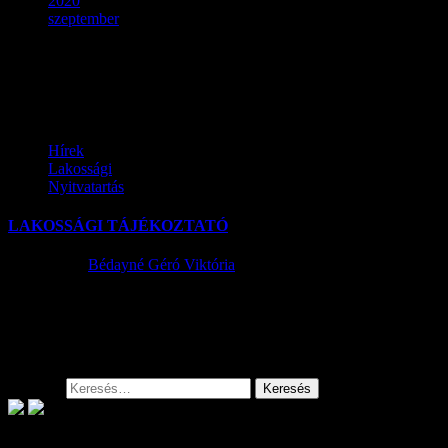
2020
szeptember
Hónap:
2020. szeptember
Hírek
Lakossági
Nyitvatartás
LAKOSSÁGI TÁJÉKOZTATÓ
2020.09.09.
Bédayné Géró Viktória
Tájékoztatjuk Önöket, hogy a Szentmártonkátai Közös
Önkormányzati Hivatal Szentlőrinckátai Kirendeltsége 2020.
szeptember 9-11-ig zárva tart, az ügyintézés szünetel.Sürgős
esetekben a...
Keresés: