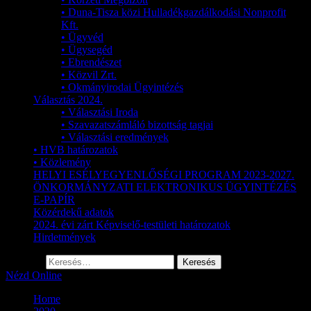
• Duna-Tisza közi Hulladékgazdálkodási Nonprofit
Kft.
• Ügyvéd
• Ügysegéd
• Ebrendészet
• Közvil Zrt.
• Okmányirodai Ügyintézés
Választás 2024.
• Választási Iroda
• Szavazatszámláló bizottság tagjai
• Választási eredmények
• HVB határozatok
• Közlemény
HELYI ESÉLYEGYENLŐSÉGI PROGRAM 2023-2027.
ÖNKORMÁNYZATI ELEKTRONIKUS ÜGYINTÉZÉS
E-PAPÍR
Közérdekű adatok
2024. évi zárt Képviselő-testületi határozatok
Hirdetmények
Keresés:
Nézd Online
Home