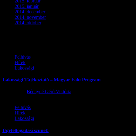
2015. február
(2)
2015. január
(5)
2014. december
(4)
2014. november
(1)
2014. október
(2)
Ez is érdekelhet
Felhívás
Hírek
Lakossági
Lakossági Tájékoztató – Magyar Falu Program
2026.08.06.
Bédayné Géró Viktória
Felhívás
Hírek
Lakossági
Ügyfélfogadási szünet!