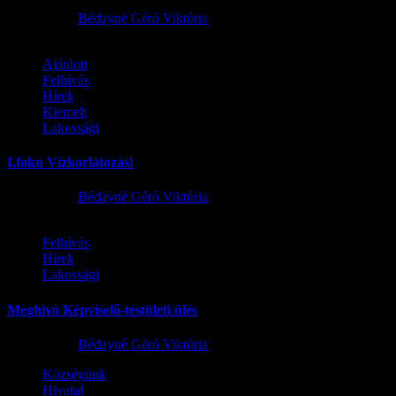
2026.08.02.
Bédayné Géró Viktória
Ajánlott
Felhívás
Hírek
Kiemelt
Lakossági
I.fokú Vízkorlátozás!
2026.08.01.
Bédayné Géró Viktória
Felhívás
Hírek
Lakossági
Meghívó Képviselő-testületi ülés
2026.07.23.
Bédayné Géró Viktória
Községünk
Hivatal