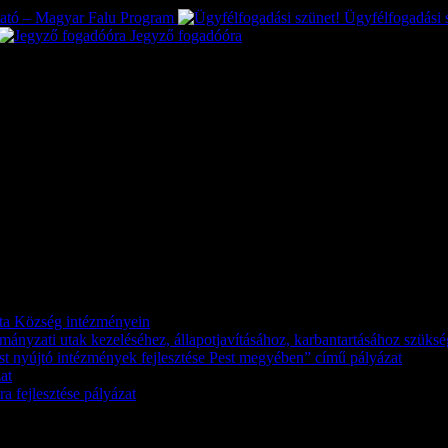
tató – Magyar Falu Program
Ügyfélfogadási 
Jegyző fogadóóra
káta Község intézményein
kormányzati utak kezeléséhez, állapotjavításához, karbantartásához szük
st nyújtó intézmények fejlesztése Pest megyében” című pályázat
at
a fejlesztése pályázat