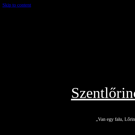
Skip to content
2026.08.06.
Szentlőri
„Van egy falu, Lőrinc
Exkluzív
Friss hírek