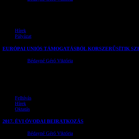
Tisztelt Lakosság! Szentlőrinckáta, Szabadság utca és Petőfi utca (Árp
Hírek
Pályázat
EURÓPAI UNIÓS TÁMOGATÁSBÓL KORSZERŰSÍTIK S
2017.05.09.
Bédayné Géró Viktória
SAJTÓKÖZLEMÉNY EURÓPAI UNIÓS TÁMOGATÁSBÓL KORSZERŰS
épületenergetikai korszerűsítésére több mint 115 millió...
Felhívás
Hírek
Oktatás
2017. ÉVI ÓVODAI BEIRATKOZÁS
2017.05.04.
Bédayné Géró Viktória