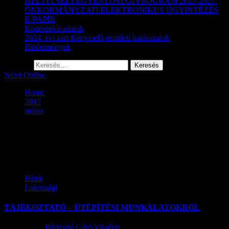
HELYI ESÉLYEGYENLŐSÉGI PROGRAM 2023-2027.
ÖNKORMÁNYZATI ELEKTRONIKUS ÜGYINTÉZÉS
E-PAPÍR
Közérdekű adatok
2024. évi zárt Képviselő-testületi határozatok
Hirdetmények
Keresés:
Nézd Online
Home
2017
május
Hónap:
2017. május
Hírek
Lakossági
TÁJÉKOZTATÓ – ÚTÉPÍTÉSI MUNKÁLATOKRÓL
2017.05.16.
Bédayné Géró Viktória