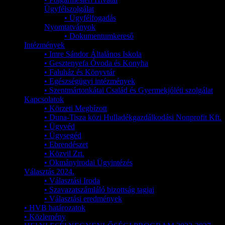
Ügyfélszolgálat
• Ügyfélfogadás
Nyomtatványok
• Dokumentumkereső
Intézmények
• Imre Sándor Általános Iskola
• Gesztenyefa Óvoda és Konyha
• Faluház és Könyvtár
• Egészségügyi intézmények
• Szentmártonkátai Család és Gyermekjóléti szolgálat
Kapcsolatok
• Körzeti Megbízott
• Duna-Tisza közi Hulladékgazdálkodási Nonprofit Kft.
• Ügyvéd
• Ügysegéd
• Ebrendészet
• Közvil Zrt.
• Okmányirodai Ügyintézés
Választás 2024.
• Választási Iroda
• Szavazatszámláló bizottság tagjai
• Választási eredmények
• HVB határozatok
• Közlemény