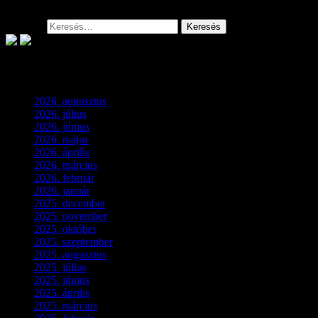
ingatlanonként KÉT alkalommal házhoz...
Keresés:
Archívum
2026. augusztus
(3)
2026. július
(2)
2026. június
(4)
2026. május
(1)
2026. április
(1)
2026. március
(4)
2026. február
(4)
2026. január
(2)
2025. december
(4)
2025. november
(3)
2025. október
(3)
2025. szeptember
(5)
2025. augusztus
(3)
2025. július
(5)
2025. június
(4)
2025. április
(5)
2025. március
(7)