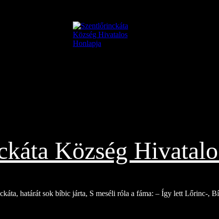
nckáta Község Hivatalo
káta, határát sok bíbic járta, S meséli róla a fáma: – Így lett Lőrinc-, 