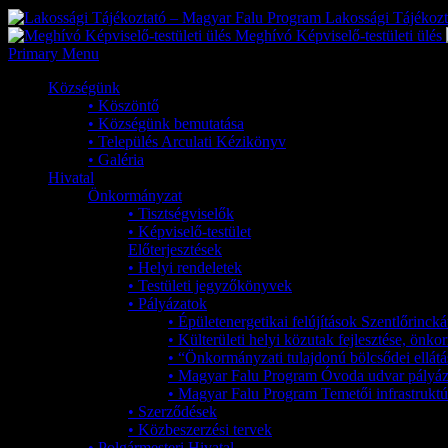
Lakossági Tájékoz
Meghívó Képviselő-testületi ülés
Primary Menu
Községünk
• Köszöntő
• Községünk bemutatása
• Település Arculati Kézikönyv
• Galéria
Hivatal
Önkormányzat
• Tisztségviselők
• Képviselő-testület
Előterjesztések
• Helyi rendeletek
• Testületi jegyzőkönyvek
• Pályázatok
• Épületenergetikai felújítások Szentlőrinc
• Külterületi helyi közutak fejlesztése, ön
• “Önkormányzati tulajdonú bölcsődei ellátá
• Magyar Falu Program Óvoda udvar pályáz
• Magyar Falu Program Temetői infrastruktúr
• Szerződések
• Közbeszerzési tervek
• Polgármesteri Hivatal