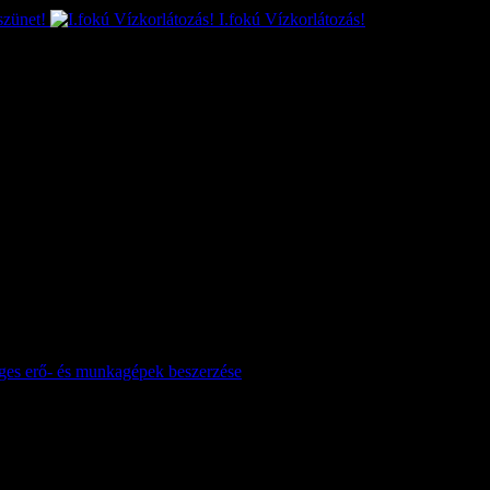
szünet!
I.fokú Vízkorlátozás!
séges erő- és munkagépek beszerzése