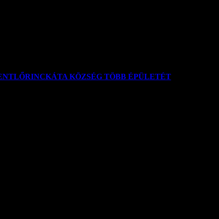
ád és Kertész u. közötti szakasz)útépítési munkálatai előreláthatólag 20
ZENTLŐRINCKÁTA KÖZSÉG TÖBB ÉPÜLETÉT
ÍTIK SZENTLŐRINCKATA KÖZSÉG TÖBB ÉPÜLETÉT Szentlőrin