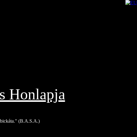
s Honlapja
Bíbickáta." (B.A.S.A.)