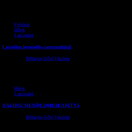
ÓVODAI BEIRATKOZÁS Értesítjük a Tisztelt Szülőket, hogy a 2017
Felhívás
Hírek
Lakossági
Locsoljon kevesebb csatornadíjjal!
2017.05.03.
Bédayné Géró Viktória
Itt a tavasz, indul a locsolási szezon. Aki öntözni szeretne, vagy szer
Hírek
Lakossági
HÁZHOZ MENŐ LOMTALANÍTÁS
2017.05.03.
Bédayné Géró Viktória
A törvényi szabályozással, valamint a hulladékgazdálkodási szolgáltat