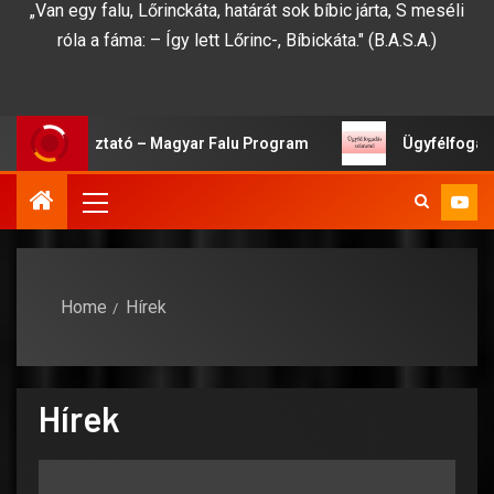
„Van egy falu, Lőrinckáta, határát sok bíbic járta, S meséli
róla a fáma: – Így lett Lőrinc-, Bíbickáta." (B.A.S.A.)
i Tájékoztató – Magyar Falu Program
Ügyfélfogadási 
Home
Hírek
Hírek