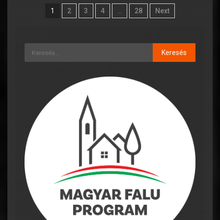
1
2
3
4
…
28
Next