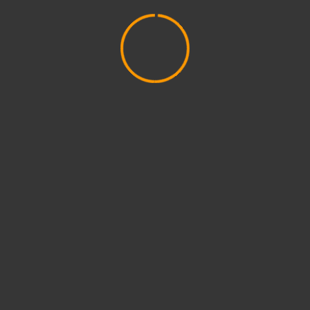
2021. február
(4)
2020. november
(4)
2020. október
(4)
2020. szeptember
(1)
2020. július
(5)
2020. június
(2)
2020. május
(1)
2020. április
(4)
2020. március
(10)
2020. február
(6)
2020. január
(1)
2019. december
(4)