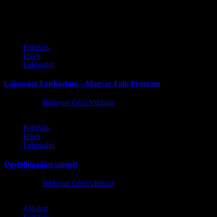
Ez is érdekelhet
Felhívás
Hírek
Lakossági
Lakossági Tájékoztató – Magyar Falu Program
2026.08.06.
Bédayné Géró Viktória
Felhívás
Hírek
Lakossági
Ügyfélfogadási szünet!
2026.08.02.
Bédayné Géró Viktória
Ajánlott