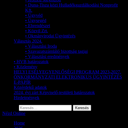
• Duna-Tisza közi Hulladékgazdálkodási Nonprofit
Kft.
• Ügyvéd
• Ügysegéd
• Ebrendészet
• Közvil Zrt.
• Okmányirodai Ügyintézés
Választás 2024.
• Választási Iroda
• Szavazatszámláló bizottság tagjai
• Választási eredmények
• HVB határozatok
• Közlemény
HELYI ESÉLYEGYENLŐSÉGI PROGRAM 2023-2027.
ÖNKORMÁNYZATI ELEKTRONIKUS ÜGYINTÉZÉS
E-PAPÍR
Közérdekű adatok
2024. évi zárt Képviselő-testületi határozatok
Hirdetmények
Keresés:
Nézd Online
Home