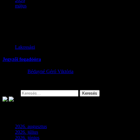
2026
május
Hónap:
2026. május
Lakossági
Jegyzői fogadóóra
2026.05.13.
Bédayné Géró Viktória
Keresés:
Archívum
2026. augusztus
(3)
2026. július
(2)
2026. június
(4)