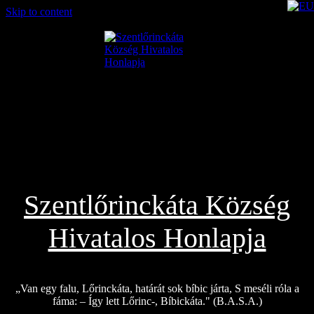
Skip to content
2026.08.08.
Szentlőrinckáta Község
Hivatalos Honlapja
„Van egy falu, Lőrinckáta, határát sok bíbic járta, S meséli róla a
fáma: – Így lett Lőrinc-, Bíbickáta." (B.A.S.A.)