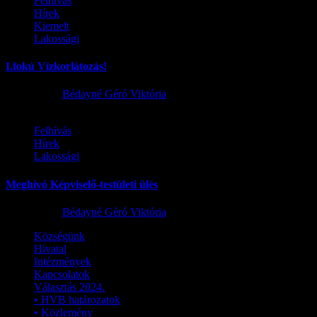
Felhívás
Hírek
Kiemelt
Lakossági
I.fokú Vízkorlátozás!
2026.08.01.
Bédayné Géró Viktória
Felhívás
Hírek
Lakossági
Meghívó Képviselő-testületi ülés
2026.07.23.
Bédayné Géró Viktória
Községünk
Hivatal
Intézmények
Kapcsolatok
Választás 2024.
• HVB határozatok
• Közlemény