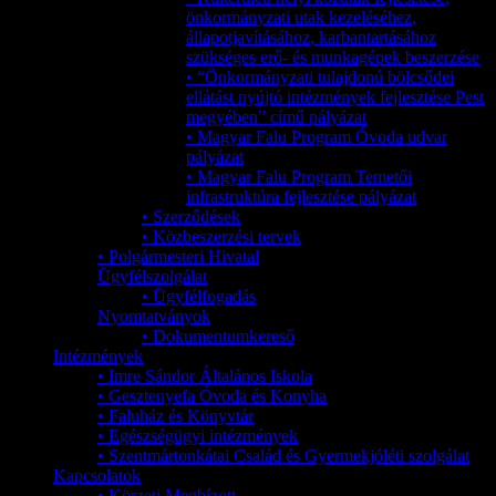
önkormányzati utak kezeléséhez,
állapotjavításához, karbantartásához
szükséges erő- és munkagépek beszerzése
• “Önkormányzati tulajdonú bölcsődei
ellátást nyújtó intézmények fejlesztése Pest
megyében” című pályázat
• Magyar Falu Program Óvoda udvar
pályázat
• Magyar Falu Program Temetői
infrastruktúra fejlesztése pályázat
• Szerződések
• Közbeszerzési tervek
• Polgármesteri Hivatal
Ügyfélszolgálat
• Ügyfélfogadás
Nyomtatványok
• Dokumentumkereső
Intézmények
• Imre Sándor Általános Iskola
• Gesztenyefa Óvoda és Konyha
• Faluház és Könyvtár
• Egészségügyi intézmények
• Szentmártonkátai Család és Gyermekjóléti szolgálat
Kapcsolatok
• Körzeti Megbízott