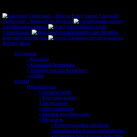
Exkluzív
Friss hírek
Lakossági
Tájékoztató – Magyar Falu Program
Ügyfélfogadási szünet!
I.fokú
Vízkorlátozás!
Meghívó
Képviselő-testületi ülés
Jegyző fogadóóra
Primary Menu
Községünk
• Köszöntő
• Községünk bemutatása
• Település Arculati Kézikönyv
• Galéria
Hivatal
Önkormányzat
• Tisztségviselők
• Képviselő-testület
Előterjesztések
• Helyi rendeletek
• Testületi jegyzőkönyvek
• Pályázatok
• Épületenergetikai felújítások
Szentlőrinckáta Község intézményein
• Külterületi helyi közutak fejlesztése,