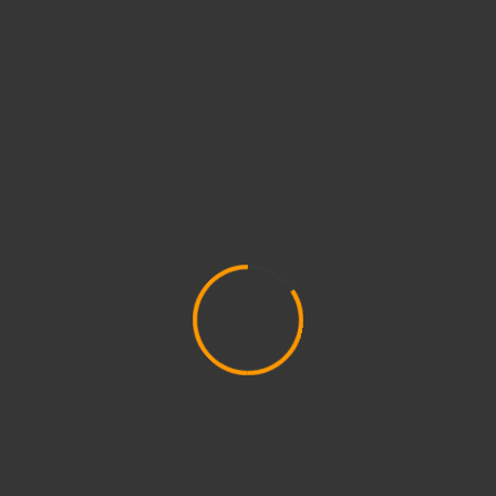
FELHÍVÁS
HÍREK
KÖZÉRDEKŰ ADTOK
LAKOSSÁGI
Gyermek-Alkotó Tábor
2025.07.31.
Bédayné Géró Viktória
Previous
1
2
3
4
5
6
7
…