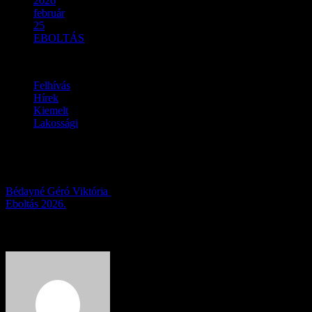
2026
február
25
EBOLTÁS
Felhívás
Hírek
Kiemelt
Lakossági
EBOLTÁS
Bédayné Géró Viktória
2026.02.25.
Eboltás 2026.
About Author