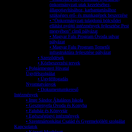
önkormányzati utak kezeléséhez,
állapotjavításához, karbantartásához
szükséges erő- és munkagépek beszerzése
• “Önkormányzati tulajdonú bölcsődei
ellátást nyújtó intézmények fejlesztése Pest
megyében” című pályázat
• Magyar Falu Program Óvoda udvar
pályázat
• Magyar Falu Program Temetői
infrastruktúra fejlesztése pályázat
• Szerződések
• Közbeszerzési tervek
• Polgármesteri Hivatal
Ügyfélszolgálat
• Ügyfélfogadás
Nyomtatványok
• Dokumentumkereső
Intézmények
• Imre Sándor Általános Iskola
• Gesztenyefa Óvoda és Konyha
• Faluház és Könyvtár
• Egészségügyi intézmények
• Szentmártonkátai Család és Gyermekjóléti szolgálat
Kapcsolatok
• Körzeti Megbízott