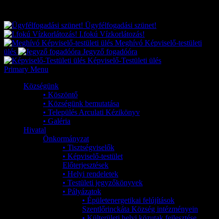
Exkluzív
Friss hírek
Ügyfélfogadási szünet!
I.fokú Vízkorlátozás!
Meghívó Képviselő-testületi
ülés
Jegyző fogadóóra
Képviselő-Testületi ülés
Primary Menu
Községünk
• Köszöntő
• Községünk bemutatása
• Település Arculati Kézikönyv
• Galéria
Hivatal
Önkormányzat
• Tisztségviselők
• Képviselő-testület
Előterjesztések
• Helyi rendeletek
• Testületi jegyzőkönyvek
• Pályázatok
• Épületenergetikai felújítások
Szentlőrinckáta Község intézményein
• Külterületi helyi közutak fejlesztése,