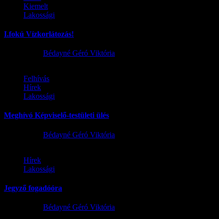
Kiemelt
Lakossági
I.fokú Vízkorlátozás!
2026.08.01.
Bédayné Géró Viktória
Felhívás
Hírek
Lakossági
Meghívó Képviselő-testületi ülés
2026.07.23.
Bédayné Géró Viktória
Hírek
Lakossági
Jegyző fogadóóra
2026.07.15.
Bédayné Géró Viktória