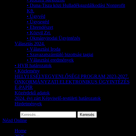
• Duna-Tisza közi Hulladékgazdálkodási Nonprofit
Kft.
• Ügyvéd
• Ügysegéd
• Ebrendészet
• Közvil Zrt.
• Okmányirodai Ügyintézés
Választás 2024.
• Választási Iroda
• Szavazatszámláló bizottság tagjai
• Választási eredmények
• HVB határozatok
• Közlemény
HELYI ESÉLYEGYENLŐSÉGI PROGRAM 2023-2027.
ÖNKORMÁNYZATI ELEKTRONIKUS ÜGYINTÉZÉS
E-PAPÍR
Közérdekű adatok
2024. évi zárt Képviselő-testületi határozatok
Hirdetmények
Keresés:
Nézd Online
Home