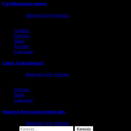
Ügyfélfogadási szünet!
2026.08.02.
Bédayné Géró Viktória
Ajánlott
Felhívás
Hírek
Kiemelt
Lakossági
I.fokú Vízkorlátozás!
2026.08.01.
Bédayné Géró Viktória
Felhívás
Hírek
Lakossági
Meghívó Képviselő-testületi ülés
2026.07.23.
Bédayné Géró Viktória
Keresés: