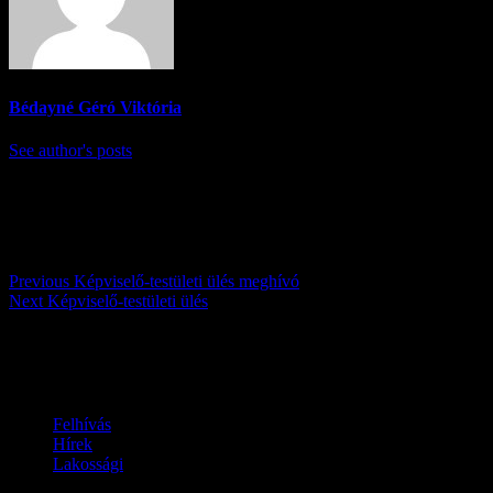
Bédayné Géró Viktória
See author's posts
Post navigation
Previous
Képviselő-testületi ülés meghívó
Next
Képviselő-testületi ülés
Továbbiak
Felhívás
Hírek
Lakossági