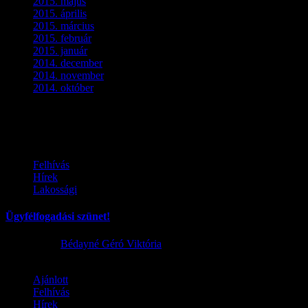
2015. május
(3)
2015. április
(4)
2015. március
(3)
2015. február
(2)
2015. január
(5)
2014. december
(4)
2014. november
(1)
2014. október
(2)
Ez is érdekelhet
Felhívás
Hírek
Lakossági
Ügyfélfogadási szünet!
2026.08.02.
Bédayné Géró Viktória
Ajánlott
Felhívás
Hírek