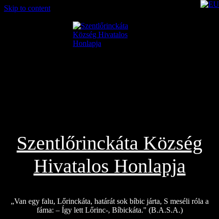
Skip to content
2026.08.02.
Szentlőrinckáta Község
Hivatalos Honlapja
„Van egy falu, Lőrinckáta, határát sok bíbic járta, S meséli róla a
fáma: – Így lett Lőrinc-, Bíbickáta." (B.A.S.A.)