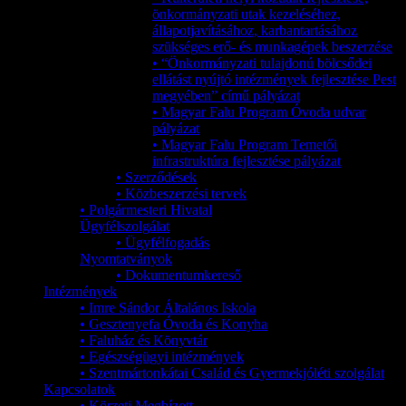
önkormányzati utak kezeléséhez,
állapotjavításához, karbantartásához
szükséges erő- és munkagépek beszerzése
• “Önkormányzati tulajdonú bölcsődei
ellátást nyújtó intézmények fejlesztése Pest
megyében” című pályázat
• Magyar Falu Program Óvoda udvar
pályázat
• Magyar Falu Program Temetői
infrastruktúra fejlesztése pályázat
• Szerződések
• Közbeszerzési tervek
• Polgármesteri Hivatal
Ügyfélszolgálat
• Ügyfélfogadás
Nyomtatványok
• Dokumentumkereső
Intézmények
• Imre Sándor Általános Iskola
• Gesztenyefa Óvoda és Konyha
• Faluház és Könyvtár
• Egészségügyi intézmények
• Szentmártonkátai Család és Gyermekjóléti szolgálat
Kapcsolatok
• Körzeti Megbízott