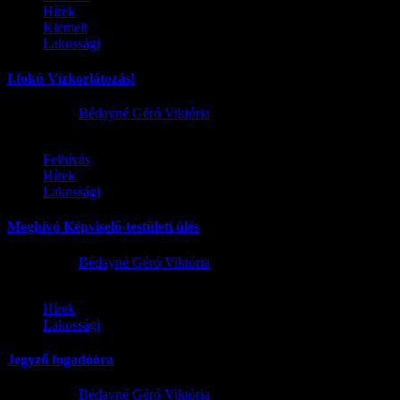
Hírek
Kiemelt
Lakossági
I.fokú Vízkorlátozás!
2026.08.01.
Bédayné Géró Viktória
Felhívás
Hírek
Lakossági
Meghívó Képviselő-testületi ülés
2026.07.23.
Bédayné Géró Viktória
Hírek
Lakossági
Jegyző fogadóóra
2026.07.15.
Bédayné Géró Viktória