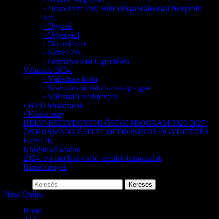
• Duna-Tisza közi Hulladékgazdálkodási Nonprofit
Kft.
• Ügyvéd
• Ügysegéd
• Ebrendészet
• Közvil Zrt.
• Okmányirodai Ügyintézés
Választás 2024.
• Választási Iroda
• Szavazatszámláló bizottság tagjai
• Választási eredmények
• HVB határozatok
• Közlemény
HELYI ESÉLYEGYENLŐSÉGI PROGRAM 2023-2027.
ÖNKORMÁNYZATI ELEKTRONIKUS ÜGYINTÉZÉS
E-PAPÍR
Közérdekű adatok
2024. évi zárt Képviselő-testületi határozatok
Hirdetmények
Keresés:
Nézd Online
Home