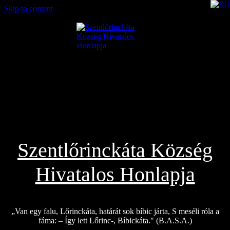
Skip to content
2026.08.02.
Szentlőrinckáta Község
Hivatalos Honlapja
„Van egy falu, Lőrinckáta, határát sok bíbic járta, S meséli róla a
fáma: – Így lett Lőrinc-, Bíbickáta." (B.A.S.A.)