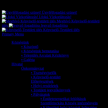
Exkluzív
Friss hírek
Ügyfélfogadási szünet!
I.fokú Vízkorlátozás!
Meghívó Képviselő-testületi
ülés
Jegyző fogadóóra
Képviselő-Testületi ülés
Primary Menu
Községünk
• Köszöntő
• Községünk bemutatása
• Település Arculati Kézikönyv
• Galéria
Hivatal
Önkormányzat
• Tisztségviselők
• Képviselő-testület
Előterjesztések
• Helyi rendeletek
• Testületi jegyzőkönyvek
• Pályázatok
• Épületenergetikai felújítások
Szentlőrinckáta Község intézményein
• Külterületi helyi közutak fejlesztése,