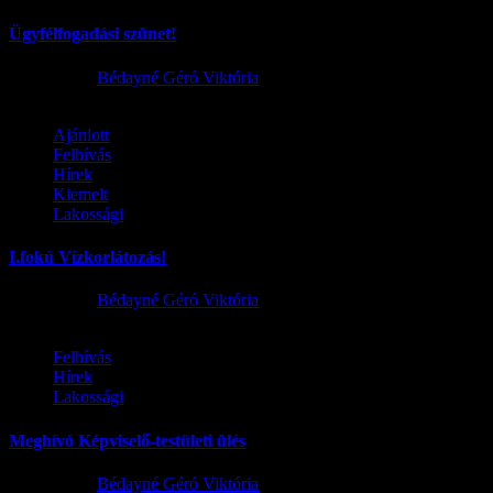
Ügyfélfogadási szünet!
2026.08.02.
Bédayné Géró Viktória
Ajánlott
Felhívás
Hírek
Kiemelt
Lakossági
I.fokú Vízkorlátozás!
2026.08.01.
Bédayné Géró Viktória
Felhívás
Hírek
Lakossági
Meghívó Képviselő-testületi ülés
2026.07.23.
Bédayné Géró Viktória