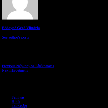
Bédayné Géró Viktória
See author's posts
Post navigation
Previous
Népkonyha Tájékoztatás
Next
Hirdetmény
Továbbiak
Felhívás
Hírek
Lakossági