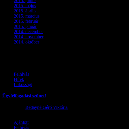
2015. június
(2)
2015. május
(3)
2015. április
(4)
2015. március
(3)
2015. február
(2)
2015. január
(5)
2014. december
(4)
2014. november
(1)
2014. október
(2)
Ez is érdekelhet
Felhívás
Hírek
Lakossági
Ügyfélfogadási szünet!
2026.08.02.
Bédayné Géró Viktória
Ajánlott
Felhívás