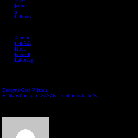
2026
január
9
Felhívás!
Ajánlott
Felhívás
Hírek
Kiemelt
Lakossági
Felhívás!
Bédayné Géró Viktória
2026.01.09.
Felhívás honlapra - SZSZB tag toborzás határiős
About Author