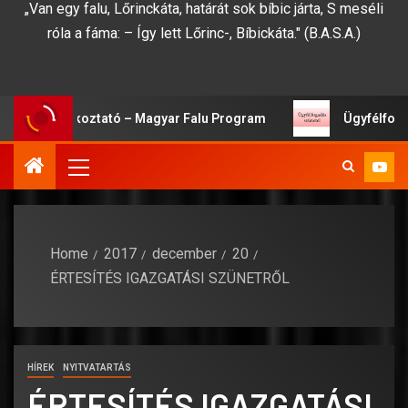
„Van egy falu, Lőrinckáta, határát sok bíbic járta, S meséli
róla a fáma: – Így lett Lőrinc-, Bíbickáta." (B.A.S.A.)
ági Tájékoztató – Magyar Falu Program
Ügyfélfogadás
Home
2017
december
20
ÉRTESÍTÉS IGAZGATÁSI SZÜNETRŐL
HÍREK
NYITVATARTÁS
ÉRTESÍTÉS IGAZGATÁSI