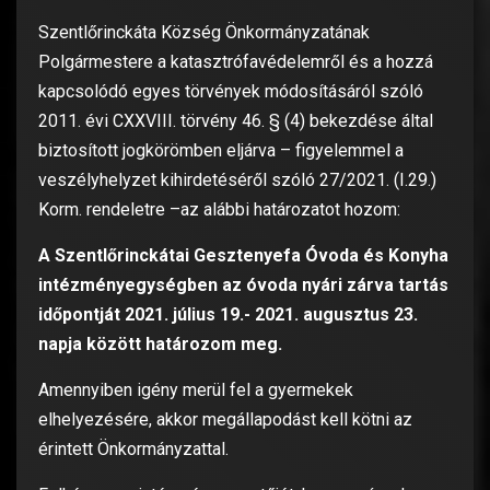
Szentlőrinckáta Község Önkormányzatának
Polgármestere a katasztrófavédelemről és a hozzá
kapcsolódó egyes törvények módosításáról szóló
2011. évi CXXVIII. törvény 46. § (4) bekezdése által
biztosított jogkörömben eljárva – figyelemmel a
veszélyhelyzet kihirdetéséről szóló 27/2021. (I.29.)
Korm. rendeletre –az alábbi határozatot hozom:
A Szentlőrinckátai Gesztenyefa Óvoda és Konyha
intézményegységben az óvoda nyári zárva tartás
időpontját 2021. július 19.- 2021. augusztus 23.
napja között határozom meg.
Amennyiben igény merül fel a gyermekek
elhelyezésére, akkor megállapodást kell kötni az
érintett Önkormányzattal.