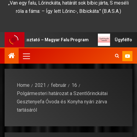
„Van egy falu, Lőrinckáta, határát sok bíbic járta, S meséli
róla a fáma: – Így lett Lőrinc-, Bíbickáta." (B.A.S.A.)
ági Tájékoztató – Magyar Falu Program
Ügyfélfogadási
Home
2021
február
16
Polgármesteri határozat a Szentlőrinckátai
Gesztenyefa Óvoda és Konyha nyári zárva
tartásáról