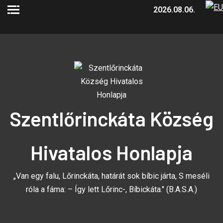
2026.08.06.
Szentlőrinckáta Község
Hivatalos Honlapja
„Van egy falu, Lőrinckáta, határát sok bíbic járta, S meséli
róla a fáma: – Így lett Lőrinc-, Bíbickáta." (B.A.S.A.)