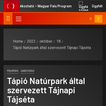
ssági Tájékoztató – Magyar Falu Program
Ügyfélfogad
Home
2022
október
18
Tápió Natúrpark által szervezett Tájnapi Tájséta
FELHÍVÁS
LAKOSSÁGI
Tápió Natúrpark által
szervezett Tájnapi
Tájséta