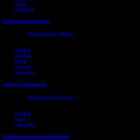
Hírek
Lakossági
Ügyfélfogadási szünet!
2026.08.02.
Bédayné Géró Viktória
Ajánlott
Felhívás
Hírek
Kiemelt
Lakossági
I.fokú Vízkorlátozás!
2026.08.01.
Bédayné Géró Viktória
Felhívás
Hírek
Lakossági
Meghívó Képviselő-testületi ülés