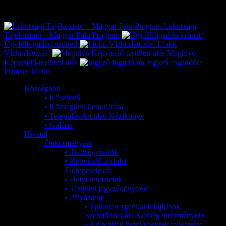
Exkluzív
Friss hírek
Lakossági
Tájékoztató – Magyar Falu Program
Ügyfélfogadási szünet!
I.fokú
Vízkorlátozás!
Meghívó
Képviselő-testületi ülés
Jegyző fogadóóra
Primary Menu
Községünk
• Köszöntő
• Községünk bemutatása
• Település Arculati Kézikönyv
• Galéria
Hivatal
Önkormányzat
• Tisztségviselők
• Képviselő-testület
Előterjesztések
• Helyi rendeletek
• Testületi jegyzőkönyvek
• Pályázatok
• Épületenergetikai felújítások
Szentlőrinckáta Község intézményein
• Külterületi helyi közutak fejlesztése,