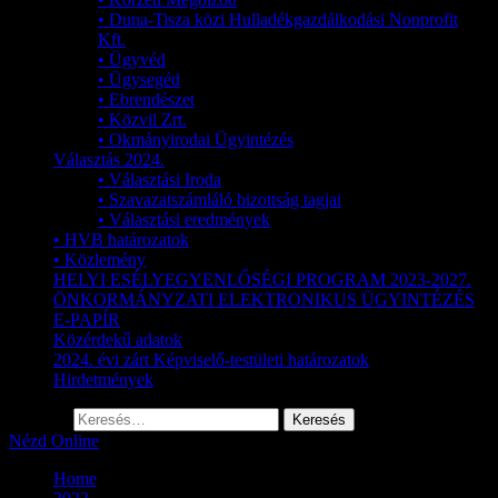
• Duna-Tisza közi Hulladékgazdálkodási Nonprofit
Kft.
• Ügyvéd
• Ügysegéd
• Ebrendészet
• Közvil Zrt.
• Okmányirodai Ügyintézés
Választás 2024.
• Választási Iroda
• Szavazatszámláló bizottság tagjai
• Választási eredmények
• HVB határozatok
• Közlemény
HELYI ESÉLYEGYENLŐSÉGI PROGRAM 2023-2027.
ÖNKORMÁNYZATI ELEKTRONIKUS ÜGYINTÉZÉS
E-PAPÍR
Közérdekű adatok
2024. évi zárt Képviselő-testületi határozatok
Hirdetmények
Keresés:
Nézd Online
Home