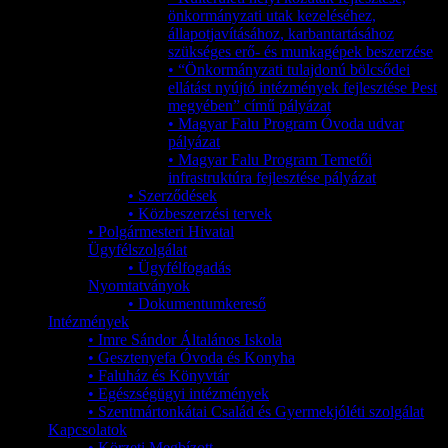
önkormányzati utak kezeléséhez,
állapotjavításához, karbantartásához
szükséges erő- és munkagépek beszerzése
• “Önkormányzati tulajdonú bölcsődei
ellátást nyújtó intézmények fejlesztése Pest
megyében” című pályázat
• Magyar Falu Program Óvoda udvar
pályázat
• Magyar Falu Program Temetői
infrastruktúra fejlesztése pályázat
• Szerződések
• Közbeszerzési tervek
• Polgármesteri Hivatal
Ügyfélszolgálat
• Ügyfélfogadás
Nyomtatványok
• Dokumentumkereső
Intézmények
• Imre Sándor Általános Iskola
• Gesztenyefa Óvoda és Konyha
• Faluház és Könyvtár
• Egészségügyi intézmények
• Szentmártonkátai Család és Gyermekjóléti szolgálat
Kapcsolatok
• Körzeti Megbízott