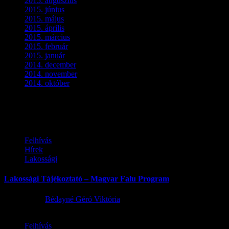
2015. augusztus
(3)
2015. június
(2)
2015. május
(3)
2015. április
(4)
2015. március
(3)
2015. február
(2)
2015. január
(5)
2014. december
(4)
2014. november
(1)
2014. október
(2)
Ez is érdekelhet
Felhívás
Hírek
Lakossági
Lakossági Tájékoztató – Magyar Falu Program
2026.08.06.
Bédayné Géró Viktória
Felhívás