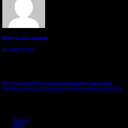
Bédayné Géró Viktória
See author's posts
Post navigation
Previous
Igényfelmérés mammográfia szűréssel kapcsolatban
Next
Közlemény környezetvédelmi hatósági eljárás megindításáról
Továbbiak
Felhívás
Hírek