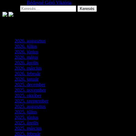
2026.08.01.
Bédayné Géró Viktória
Keresés:
Archívum
2026. augusztus
(3)
2026. július
(2)
2026. június
(4)
2026. május
(1)
2026. április
(1)
2026. március
(4)
2026. február
(4)
2026. január
(2)
2025. december
(4)
2025. november
(3)
2025. október
(3)
2025. szeptember
(5)
2025. augusztus
(3)
2025. július
(5)
2025. június
(4)
2025. április
(5)
2025. március
(7)
2025. február
(7)