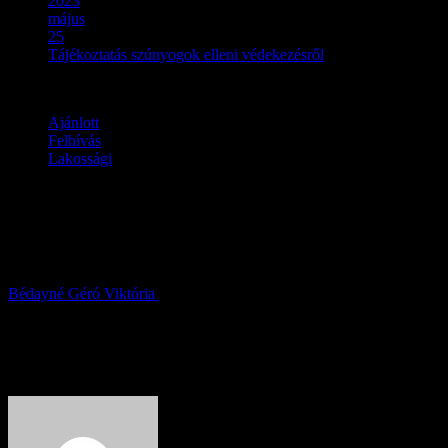
2023
május
25
Tájékoztatás szúnyogok elleni védekezésről
Ajánlott
Felhívás
Lakossági
Tájékoztatás szúnyogok elleni
védekezésről
Bédayné Géró Viktória
2023.05.25.
About Author