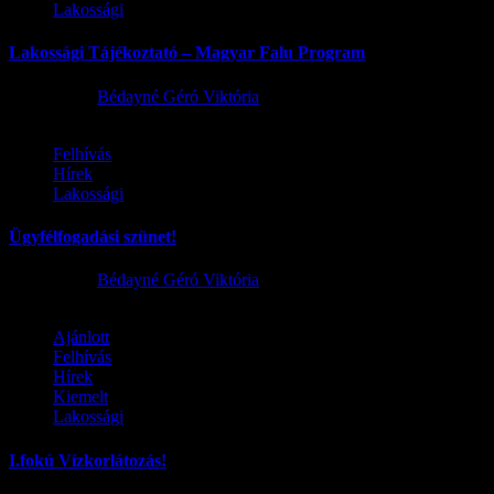
Lakossági
Lakossági Tájékoztató – Magyar Falu Program
2026.08.06.
Bédayné Géró Viktória
Felhívás
Hírek
Lakossági
Ügyfélfogadási szünet!
2026.08.02.
Bédayné Géró Viktória
Ajánlott
Felhívás
Hírek
Kiemelt
Lakossági
I.fokú Vízkorlátozás!