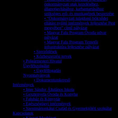
önkormányzati utak kezeléséhez,
állapotjavításához, karbantartásához
szükséges erő- és munkagépek beszerzése
• “Önkormányzati tulajdonú bölcsődei
ellátást nyújtó intézmények fejlesztése Pest
megyében” című pályázat
• Magyar Falu Program Óvoda udvar
pályázat
• Magyar Falu Program Temetői
infrastruktúra fejlesztése pályázat
• Szerződések
• Közbeszerzési tervek
• Polgármesteri Hivatal
Ügyfélszolgálat
• Ügyfélfogadás
Nyomtatványok
• Dokumentumkereső
Intézmények
• Imre Sándor Általános Iskola
• Gesztenyefa Óvoda és Konyha
• Faluház és Könyvtár
• Egészségügyi intézmények
• Szentmártonkátai Család és Gyermekjóléti szolgálat
Kapcsolatok
• Körzeti Megbízott