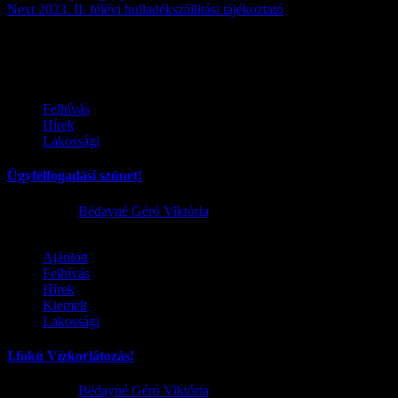
Next
2023. II. félévi hulladékszállítási tájékoztató
Továbbiak
Felhívás
Hírek
Lakossági
Ügyfélfogadási szünet!
2026.08.02.
Bédayné Géró Viktória
Ajánlott
Felhívás
Hírek
Kiemelt
Lakossági
I.fokú Vízkorlátozás!
2026.08.01.
Bédayné Géró Viktória