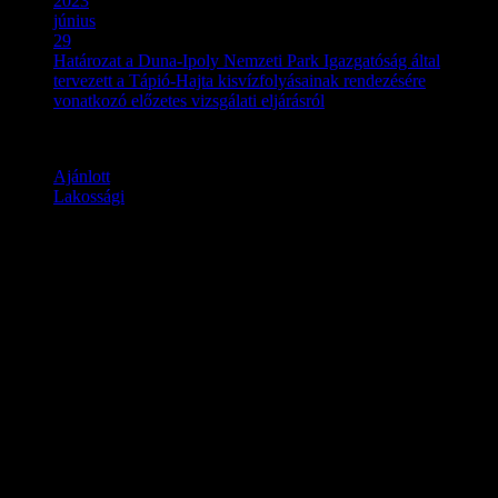
2023
június
29
Határozat a Duna-Ipoly Nemzeti Park Igazgatóság által
tervezett a Tápió-Hajta kisvízfolyásainak rendezésére
vonatkozó előzetes vizsgálati eljárásról
Ajánlott
Lakossági
Határozat a Duna-Ipoly
Nemzeti Park Igazgatóság által
tervezett a Tápió-Hajta
kisvízfolyásainak rendezésére
vonatkozó előzetes vizsgálati
eljárásról