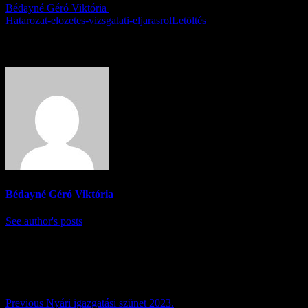
Bédayné Géró Viktória
2023.06.29.
Hatarozat-elozetes-vizsgalati-eljarasrol
Letöltés
About Author
Bédayné Géró Viktória
See author's posts
Post navigation
Previous
Nyári igazgatási szünet 2023.