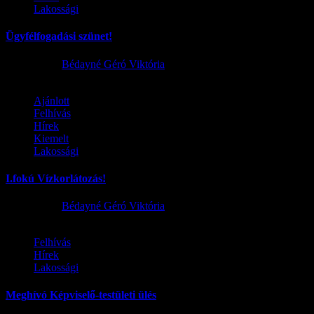
Lakossági
Ügyfélfogadási szünet!
2026.08.02.
Bédayné Géró Viktória
Ajánlott
Felhívás
Hírek
Kiemelt
Lakossági
I.fokú Vízkorlátozás!
2026.08.01.
Bédayné Géró Viktória
Felhívás
Hírek
Lakossági
Meghívó Képviselő-testületi ülés