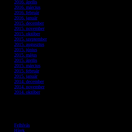
2016. április
(6)
2016. március
(6)
2016. február
(3)
2016. január
(2)
2015. december
(1)
2015. november
(4)
2015. október
(4)
2015. szeptember
(5)
2015. augusztus
(3)
2015. június
(2)
2015. május
(3)
2015. április
(4)
2015. március
(3)
2015. február
(2)
2015. január
(5)
2014. december
(4)
2014. november
(1)
2014. október
(2)
Ez is érdekelhet
Felhívás
Hírek