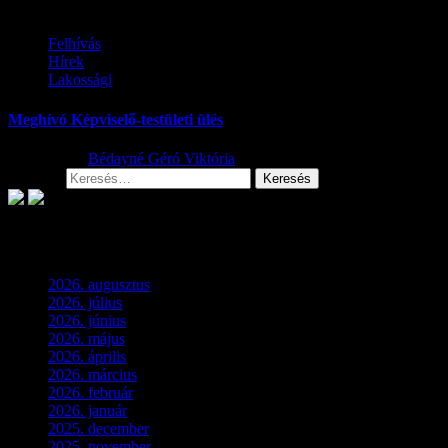
Felhívás
Hírek
Lakossági
Meghívó Képviselő-testületi ülés
2026.07.23.
Bédayné Géró Viktória
Keresés:
Archívum
2026. augusztus
(2)
2026. július
(2)
2026. június
(4)
2026. május
(1)
2026. április
(1)
2026. március
(4)
2026. február
(4)
2026. január
(2)
2025. december
(4)
2025. november
(3)