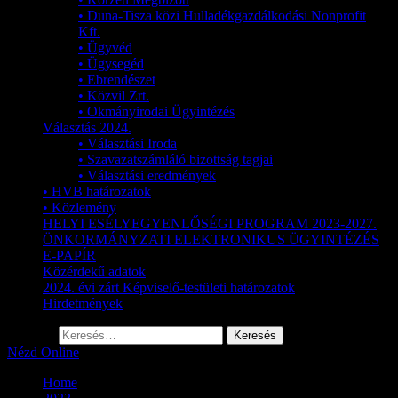
• Duna-Tisza közi Hulladékgazdálkodási Nonprofit
Kft.
• Ügyvéd
• Ügysegéd
• Ebrendészet
• Közvil Zrt.
• Okmányirodai Ügyintézés
Választás 2024.
• Választási Iroda
• Szavazatszámláló bizottság tagjai
• Választási eredmények
• HVB határozatok
• Közlemény
HELYI ESÉLYEGYENLŐSÉGI PROGRAM 2023-2027.
ÖNKORMÁNYZATI ELEKTRONIKUS ÜGYINTÉZÉS
E-PAPÍR
Közérdekű adatok
2024. évi zárt Képviselő-testületi határozatok
Hirdetmények
Keresés:
Nézd Online
Home