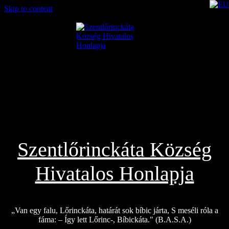
Skip to content
2026.08.02.
Szentlőrinckáta Község
Hivatalos Honlapja
„Van egy falu, Lőrinckáta, határát sok bíbic járta, S meséli róla a
fáma: – Így lett Lőrinc-, Bíbickáta." (B.A.S.A.)