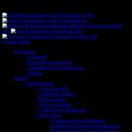
Exkluzív
Friss hírek
Ügyfélfogadási szünet!
I.fokú Vízkorlátozás!
Meghívó Képviselő-testületi
ülés
Jegyző fogadóóra
Képviselő-Testületi ülés
Primary Menu
Községünk
• Köszöntő
• Községünk bemutatása
• Település Arculati Kézikönyv
• Galéria
Hivatal
Önkormányzat
• Tisztségviselők
• Képviselő-testület
Előterjesztések
• Helyi rendeletek
• Testületi jegyzőkönyvek
• Pályázatok
• Épületenergetikai felújítások
Szentlőrinckáta Község intézményein
• Külterületi helyi közutak fejlesztése,