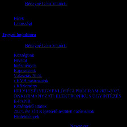
2026.07.23.
Bédayné Géró Viktória
Hírek
Lakossági
Jegyző fogadóóra
2026.07.15.
Bédayné Géró Viktória
Községünk
Hivatal
Intézmények
Kapcsolatok
Választás 2024.
• HVB határozatok
• Közlemény
HELYI ESÉLYEGYENLŐSÉGI PROGRAM 2023-2027.
ÖNKORMÁNYZATI ELEKTRONIKUS ÜGYINTÉZÉS
E-PAPÍR
Közérdekű adatok
2024. évi zárt Képviselő-testületi határozatok
Hirdetmények
Copyright © Minden jog fenntartva.
|
Newsever
by AF themes.