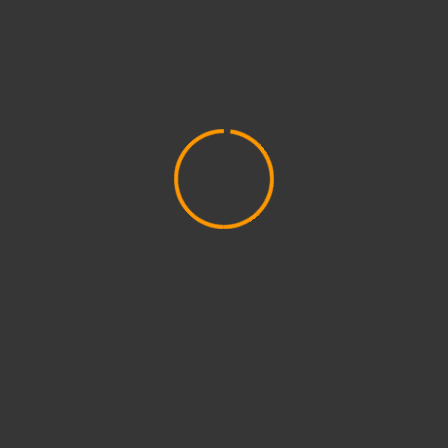
2022. augusztus
(3)
2022. július
(2)
2022. június
(5)
2022. május
(2)
2022. április
(3)
2022. március
(3)
2022. február
(4)
2022. január
(3)
2021. december
(2)
2021. november
(5)
2021. október
(8)
2021. szeptember
(4)