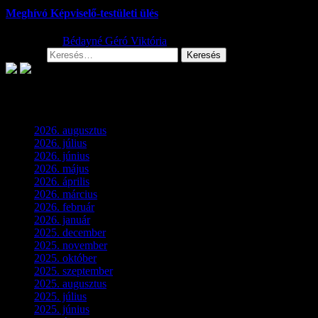
Meghívó Képviselő-testületi ülés
2026.07.23.
Bédayné Géró Viktória
Keresés:
Archívum
2026. augusztus
(2)
2026. július
(2)
2026. június
(4)
2026. május
(1)
2026. április
(1)
2026. március
(4)
2026. február
(4)
2026. január
(2)
2025. december
(4)
2025. november
(3)
2025. október
(3)
2025. szeptember
(5)
2025. augusztus
(3)
2025. július
(5)
2025. június
(4)