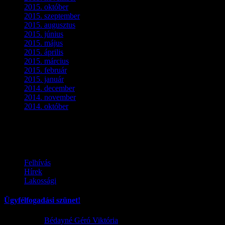
2015. október
(4)
2015. szeptember
(5)
2015. augusztus
(3)
2015. június
(2)
2015. május
(3)
2015. április
(4)
2015. március
(3)
2015. február
(2)
2015. január
(5)
2014. december
(4)
2014. november
(1)
2014. október
(2)
Ez is érdekelhet
Felhívás
Hírek
Lakossági
Ügyfélfogadási szünet!
2026.08.02.
Bédayné Géró Viktória