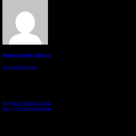
Bédayné Géró Viktória
See author's posts
Post navigation
Previous
Választás 2024.
Next
Óvodai Beiratkozás
Továbbiak