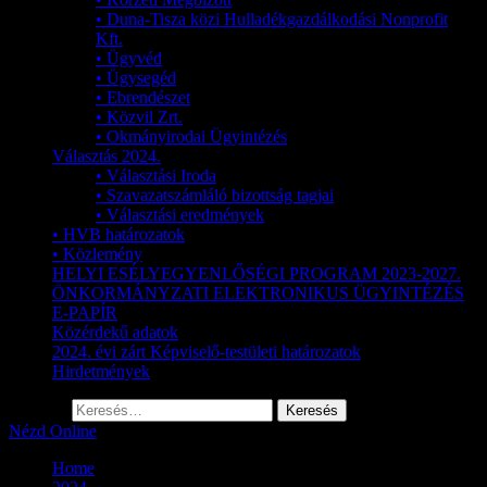
• Duna-Tisza közi Hulladékgazdálkodási Nonprofit
Kft.
• Ügyvéd
• Ügysegéd
• Ebrendészet
• Közvil Zrt.
• Okmányirodai Ügyintézés
Választás 2024.
• Választási Iroda
• Szavazatszámláló bizottság tagjai
• Választási eredmények
• HVB határozatok
• Közlemény
HELYI ESÉLYEGYENLŐSÉGI PROGRAM 2023-2027.
ÖNKORMÁNYZATI ELEKTRONIKUS ÜGYINTÉZÉS
E-PAPÍR
Közérdekű adatok
2024. évi zárt Képviselő-testületi határozatok
Hirdetmények
Keresés:
Nézd Online
Home