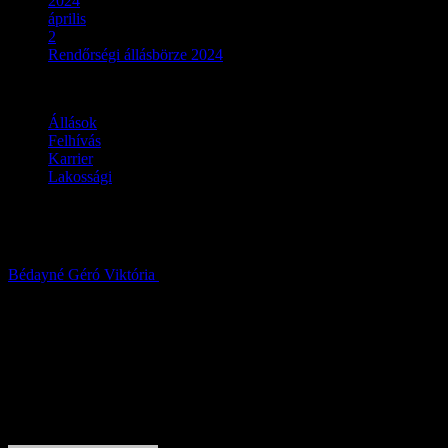
2024
április
2
Rendőrségi állásbörze 2024
Állások
Felhívás
Karrier
Lakossági
Rendőrségi állásbörze 2024
Bédayné Géró Viktória
2024.04.02.
About Author