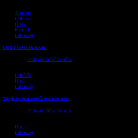
Ajánlott
Felhívás
Hírek
Kiemelt
Lakossági
I.fokú Vízkorlátozás!
2026.08.01.
Bédayné Géró Viktória
Felhívás
Hírek
Lakossági
Meghívó Képviselő-testületi ülés
2026.07.23.
Bédayné Géró Viktória
Hírek
Lakossági