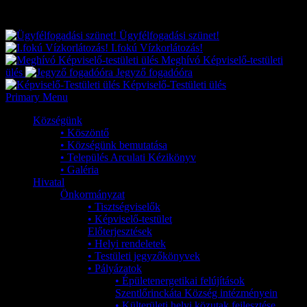
Exkluzív
Friss hírek
Ügyfélfogadási szünet!
I.fokú Vízkorlátozás!
Meghívó Képviselő-testületi
ülés
Jegyző fogadóóra
Képviselő-Testületi ülés
Primary Menu
Községünk
• Köszöntő
• Községünk bemutatása
• Település Arculati Kézikönyv
• Galéria
Hivatal
Önkormányzat
• Tisztségviselők
• Képviselő-testület
Előterjesztések
• Helyi rendeletek
• Testületi jegyzőkönyvek
• Pályázatok
• Épületenergetikai felújítások
Szentlőrinckáta Község intézményein
• Külterületi helyi közutak fejlesztése,