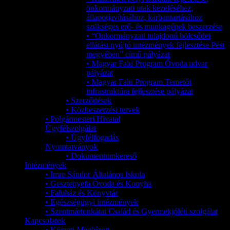
önkormányzati utak kezeléséhez,
állapotjavításához, karbantartásához
szükséges erő- és munkagépek beszerzése
• “Önkormányzati tulajdonú bölcsődei
ellátást nyújtó intézmények fejlesztése Pest
megyében” című pályázat
• Magyar Falu Program Óvoda udvar
pályázat
• Magyar Falu Program Temetői
infrastruktúra fejlesztése pályázat
• Szerződések
• Közbeszerzési tervek
• Polgármesteri Hivatal
Ügyfélszolgálat
• Ügyfélfogadás
Nyomtatványok
• Dokumentumkereső
Intézmények
• Imre Sándor Általános Iskola
• Gesztenyefa Óvoda és Konyha
• Faluház és Könyvtár
• Egészségügyi intézmények
• Szentmártonkátai Család és Gyermekjóléti szolgálat
Kapcsolatok
• Körzeti Megbízott