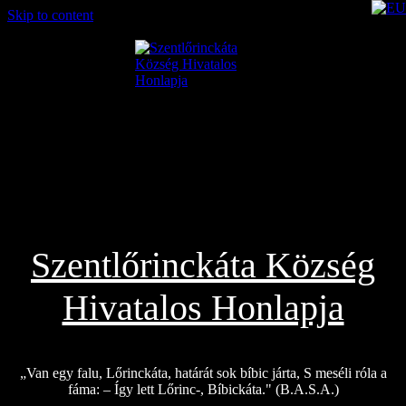
Skip to content
2026.08.02.
Szentlőrinckáta Község
Hivatalos Honlapja
„Van egy falu, Lőrinckáta, határát sok bíbic járta, S meséli róla a
fáma: – Így lett Lőrinc-, Bíbickáta." (B.A.S.A.)