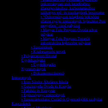
önkormányzati utak kezeléséhez,
állapotjavításához, karbantartásához
szükséges erő- és munkagépek beszerzése
• “Önkormányzati tulajdonú bölcsődei
ellátást nyújtó intézmények fejlesztése Pest
megyében” című pályázat
• Magyar Falu Program Óvoda udvar
pályázat
• Magyar Falu Program Temetői
infrastruktúra fejlesztése pályázat
• Szerződések
• Közbeszerzési tervek
• Polgármesteri Hivatal
Ügyfélszolgálat
• Ügyfélfogadás
Nyomtatványok
• Dokumentumkereső
Intézmények
• Imre Sándor Általános Iskola
• Gesztenyefa Óvoda és Konyha
• Faluház és Könyvtár
• Egészségügyi intézmények
• Szentmártonkátai Család és Gyermekjóléti szolgálat
Kapcsolatok
• Körzeti Megbízott