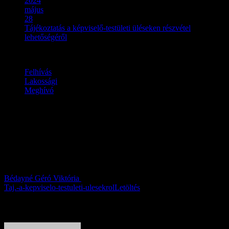
2024
május
28
Tájékoztatás a képviselő-testületi üléseken részvétel
lehetőségéről
Felhívás
Lakossági
Meghívó
Tájékoztatás a képviselő-
testületi üléseken részvétel
lehetőségéről
Bédayné Géró Viktória
2024.05.28.
Taj.-a-kepviselo-testuleti-ulesekrol
Letöltés
About Author