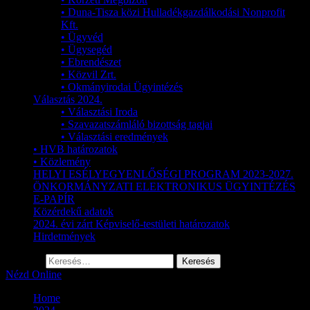
• Duna-Tisza közi Hulladékgazdálkodási Nonprofit
Kft.
• Ügyvéd
• Ügysegéd
• Ebrendészet
• Közvil Zrt.
• Okmányirodai Ügyintézés
Választás 2024.
• Választási Iroda
• Szavazatszámláló bizottság tagjai
• Választási eredmények
• HVB határozatok
• Közlemény
HELYI ESÉLYEGYENLŐSÉGI PROGRAM 2023-2027.
ÖNKORMÁNYZATI ELEKTRONIKUS ÜGYINTÉZÉS
E-PAPÍR
Közérdekű adatok
2024. évi zárt Képviselő-testületi határozatok
Hirdetmények
Keresés:
Nézd Online
Home