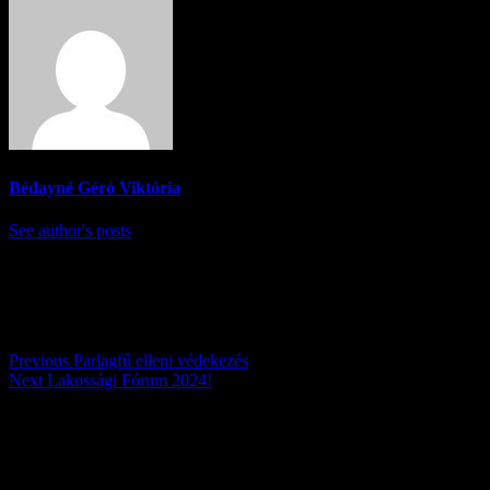
Bédayné Géró Viktória
See author's posts
Post navigation
Previous
Parlagfű elleni védekezés
Next
Lakossági Fórum 2024!
Továbbiak