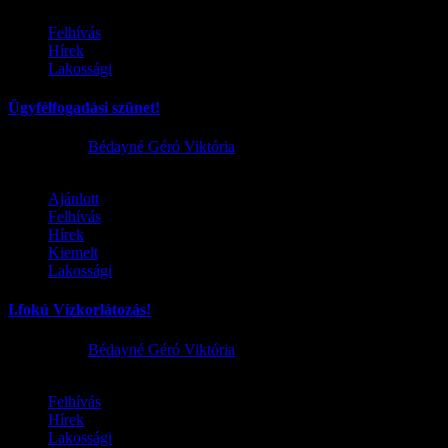
Felhívás
Hírek
Lakossági
Ügyfélfogadási szünet!
2026.08.02.
Bédayné Géró Viktória
Ajánlott
Felhívás
Hírek
Kiemelt
Lakossági
I.fokú Vízkorlátozás!
2026.08.01.
Bédayné Géró Viktória
Felhívás
Hírek
Lakossági