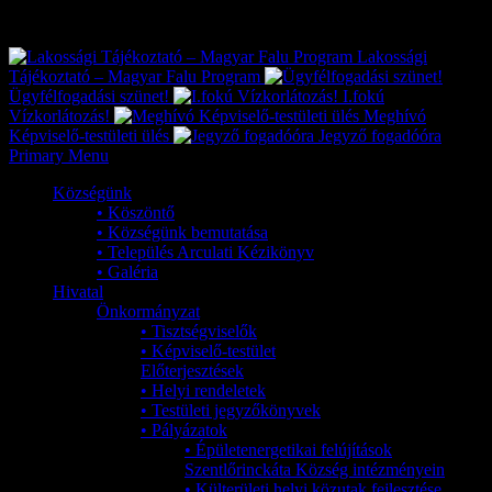
Exkluzív
Friss hírek
Lakossági
Tájékoztató – Magyar Falu Program
Ügyfélfogadási szünet!
I.fokú
Vízkorlátozás!
Meghívó
Képviselő-testületi ülés
Jegyző fogadóóra
Primary Menu
Községünk
• Köszöntő
• Községünk bemutatása
• Település Arculati Kézikönyv
• Galéria
Hivatal
Önkormányzat
• Tisztségviselők
• Képviselő-testület
Előterjesztések
• Helyi rendeletek
• Testületi jegyzőkönyvek
• Pályázatok
• Épületenergetikai felújítások
Szentlőrinckáta Község intézményein
• Külterületi helyi közutak fejlesztése,