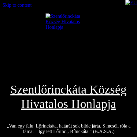
Skip to content
2026.08.06.
Szentlőrinckáta Község
Hivatalos Honlapja
„Van egy falu, Lőrinckáta, határát sok bíbic járta, S meséli róla a
fáma: – Így lett Lőrinc-, Bíbickáta." (B.A.S.A.)