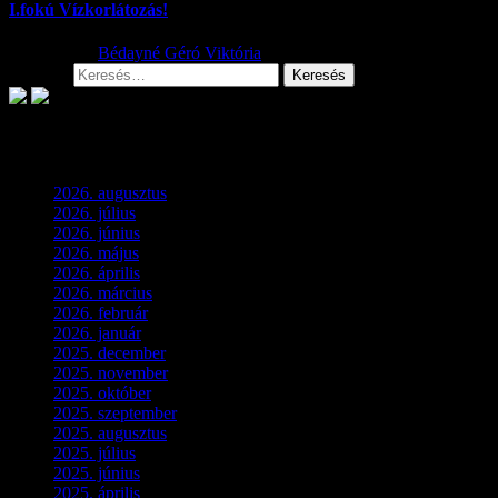
I.fokú Vízkorlátozás!
2026.08.01.
Bédayné Géró Viktória
Keresés:
Archívum
2026. augusztus
(3)
2026. július
(2)
2026. június
(4)
2026. május
(1)
2026. április
(1)
2026. március
(4)
2026. február
(4)
2026. január
(2)
2025. december
(4)
2025. november
(3)
2025. október
(3)
2025. szeptember
(5)
2025. augusztus
(3)
2025. július
(5)
2025. június
(4)
2025. április
(5)