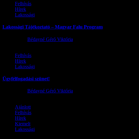
Felhívás
Hírek
Lakossági
Lakossági Tájékoztató – Magyar Falu Program
2026.08.06.
Bédayné Géró Viktória
Felhívás
Hírek
Lakossági
Ügyfélfogadási szünet!
2026.08.02.
Bédayné Géró Viktória
Ajánlott
Felhívás
Hírek
Kiemelt
Lakossági