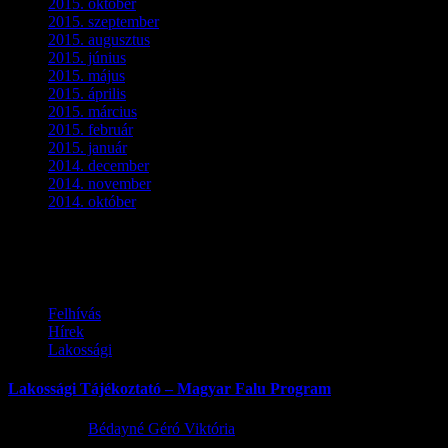
2015. október
(4)
2015. szeptember
(5)
2015. augusztus
(3)
2015. június
(2)
2015. május
(3)
2015. április
(4)
2015. március
(3)
2015. február
(2)
2015. január
(5)
2014. december
(4)
2014. november
(1)
2014. október
(2)
Ez is érdekelhet
Felhívás
Hírek
Lakossági
Lakossági Tájékoztató – Magyar Falu Program
2026.08.06.
Bédayné Géró Viktória