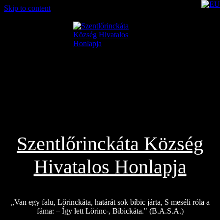
Skip to content
2026.08.06.
Szentlőrinckáta Község
Hivatalos Honlapja
„Van egy falu, Lőrinckáta, határát sok bíbic járta, S meséli róla a
fáma: – Így lett Lőrinc-, Bíbickáta." (B.A.S.A.)