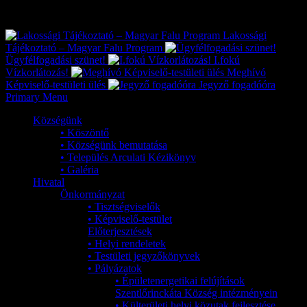
Exkluzív
Friss hírek
Lakossági
Tájékoztató – Magyar Falu Program
Ügyfélfogadási szünet!
I.fokú
Vízkorlátozás!
Meghívó
Képviselő-testületi ülés
Jegyző fogadóóra
Primary Menu
Községünk
• Köszöntő
• Községünk bemutatása
• Település Arculati Kézikönyv
• Galéria
Hivatal
Önkormányzat
• Tisztségviselők
• Képviselő-testület
Előterjesztések
• Helyi rendeletek
• Testületi jegyzőkönyvek
• Pályázatok
• Épületenergetikai felújítások
Szentlőrinckáta Község intézményein
• Külterületi helyi közutak fejlesztése,