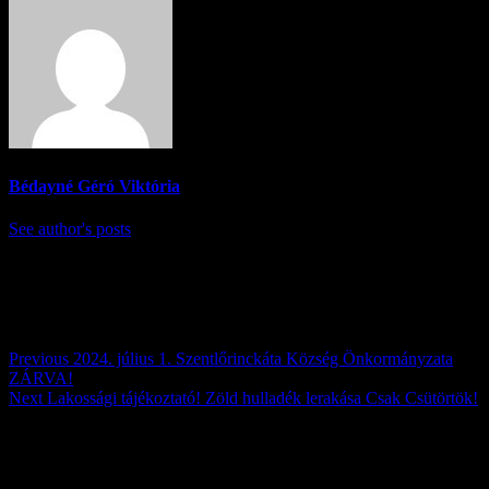
Bédayné Géró Viktória
See author's posts
Post navigation
Previous
2024. július 1. Szentlőrinckáta Község Önkormányzata
ZÁRVA!
Next
Lakossági tájékoztató! Zöld hulladék lerakása Csak Csütörtök!
Továbbiak