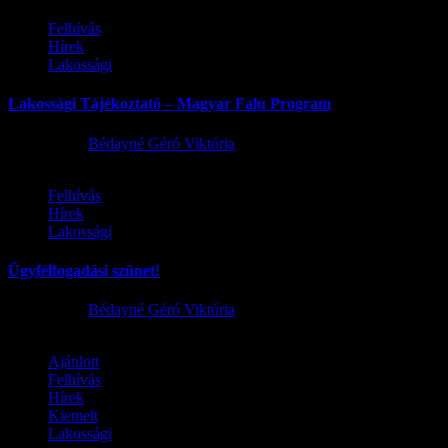
Felhívás
Hírek
Lakossági
Lakossági Tájékoztató – Magyar Falu Program
2026.08.06.
Bédayné Géró Viktória
Felhívás
Hírek
Lakossági
Ügyfélfogadási szünet!
2026.08.02.
Bédayné Géró Viktória
Ajánlott
Felhívás
Hírek
Kiemelt
Lakossági