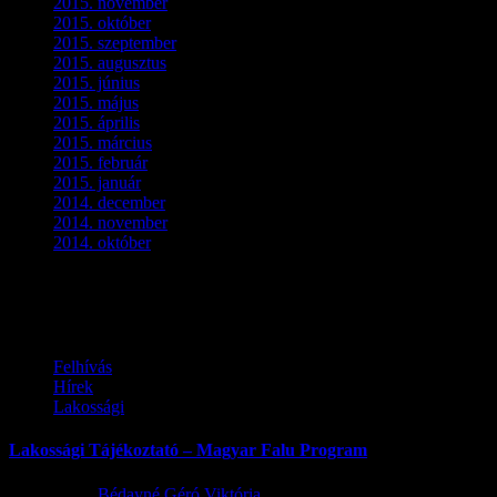
2015. november
(4)
2015. október
(4)
2015. szeptember
(5)
2015. augusztus
(3)
2015. június
(2)
2015. május
(3)
2015. április
(4)
2015. március
(3)
2015. február
(2)
2015. január
(5)
2014. december
(4)
2014. november
(1)
2014. október
(2)
Ez is érdekelhet
Felhívás
Hírek
Lakossági
Lakossági Tájékoztató – Magyar Falu Program
2026.08.06.
Bédayné Géró Viktória