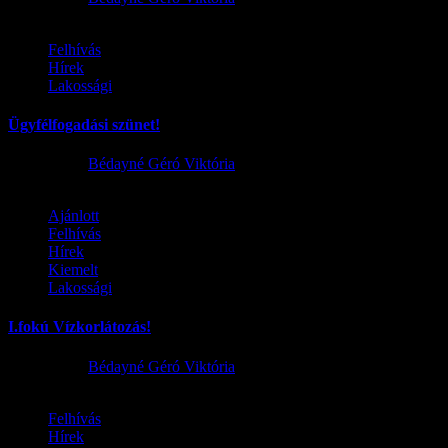
Felhívás
Hírek
Lakossági
Ügyfélfogadási szünet!
2026.08.02.
Bédayné Géró Viktória
Ajánlott
Felhívás
Hírek
Kiemelt
Lakossági
I.fokú Vízkorlátozás!
2026.08.01.
Bédayné Géró Viktória
Felhívás
Hírek