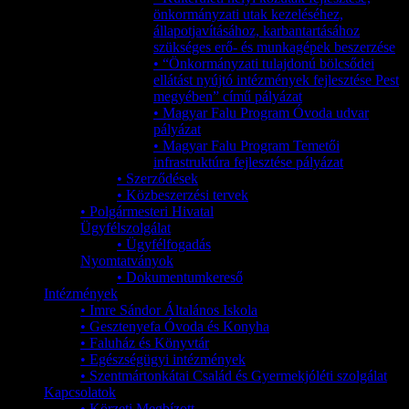
önkormányzati utak kezeléséhez,
állapotjavításához, karbantartásához
szükséges erő- és munkagépek beszerzése
• “Önkormányzati tulajdonú bölcsődei
ellátást nyújtó intézmények fejlesztése Pest
megyében” című pályázat
• Magyar Falu Program Óvoda udvar
pályázat
• Magyar Falu Program Temetői
infrastruktúra fejlesztése pályázat
• Szerződések
• Közbeszerzési tervek
• Polgármesteri Hivatal
Ügyfélszolgálat
• Ügyfélfogadás
Nyomtatványok
• Dokumentumkereső
Intézmények
• Imre Sándor Általános Iskola
• Gesztenyefa Óvoda és Konyha
• Faluház és Könyvtár
• Egészségügyi intézmények
• Szentmártonkátai Család és Gyermekjóléti szolgálat
Kapcsolatok
• Körzeti Megbízott