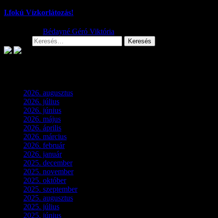
I.fokú Vízkorlátozás!
2026.08.01.
Bédayné Géró Viktória
Keresés:
Archívum
2026. augusztus
(3)
2026. július
(2)
2026. június
(4)
2026. május
(1)
2026. április
(1)
2026. március
(4)
2026. február
(4)
2026. január
(2)
2025. december
(4)
2025. november
(3)
2025. október
(3)
2025. szeptember
(5)
2025. augusztus
(3)
2025. július
(5)
2025. június
(4)