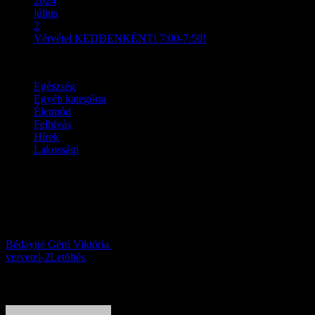
2024
július
2
Vérvétel KEDDENKÉNT! 7:00-7:50!
Egészség
Egyéb kategória
Életmód
Felhívás
Hírek
Lakossági
Vérvétel KEDDENKÉNT!
7:00-7:50!
Bédayné Géró Viktória
2024.07.02.
vervetel-2
Letöltés
About Author