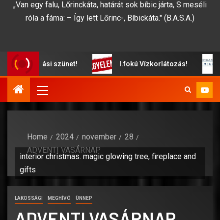
„Van egy falu, Lőrinckáta, határát sok bíbic járta, S meséli
róla a fáma: – Így lett Lőrinc-, Bíbickáta." (B.A.S.A.)
yfélfogadási szünet!
I.fokú Vízkorlátozás!
Home
2024
november
28
ADVENTI VASÁRNAP
interior christmas. magic glowing tree, fireplace and
gifts
LAKOSSÁGI
MEGHÍVÓ
ÜNNEP
ADVENTI VASÁRNAP