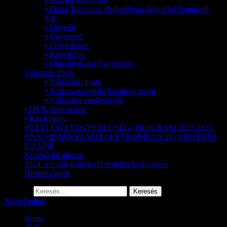
• Duna-Tisza közi Hulladékgazdálkodási Nonprofit
Kft.
• Ügyvéd
• Ügysegéd
• Ebrendészet
• Közvil Zrt.
• Okmányirodai Ügyintézés
Választás 2024.
• Választási Iroda
• Szavazatszámláló bizottság tagjai
• Választási eredmények
• HVB határozatok
• Közlemény
HELYI ESÉLYEGYENLŐSÉGI PROGRAM 2023-2027.
ÖNKORMÁNYZATI ELEKTRONIKUS ÜGYINTÉZÉS
E-PAPÍR
Közérdekű adatok
2024. évi zárt Képviselő-testületi határozatok
Hirdetmények
Keresés:
Nézd Online
Home