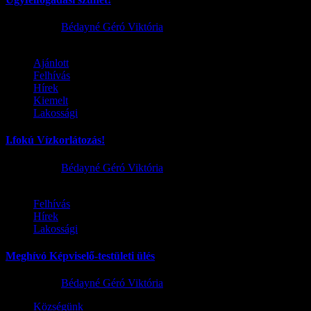
2026.08.02.
Bédayné Géró Viktória
Ajánlott
Felhívás
Hírek
Kiemelt
Lakossági
I.fokú Vízkorlátozás!
2026.08.01.
Bédayné Géró Viktória
Felhívás
Hírek
Lakossági
Meghívó Képviselő-testületi ülés
2026.07.23.
Bédayné Géró Viktória
Községünk