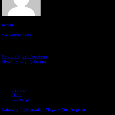
admin
See author's posts
Post navigation
Previous
Jegyzői fogadóóra
Next
Lakossági tájékoztató
Továbbiak
Felhívás
Hírek
Lakossági
Lakossági Tájékoztató – Magyar Falu Program