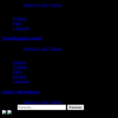
2026.08.06.
Bédayné Géró Viktória
Felhívás
Hírek
Lakossági
Ügyfélfogadási szünet!
2026.08.02.
Bédayné Géró Viktória
Ajánlott
Felhívás
Hírek
Kiemelt
Lakossági
I.fokú Vízkorlátozás!
2026.08.01.
Bédayné Géró Viktória
Keresés: