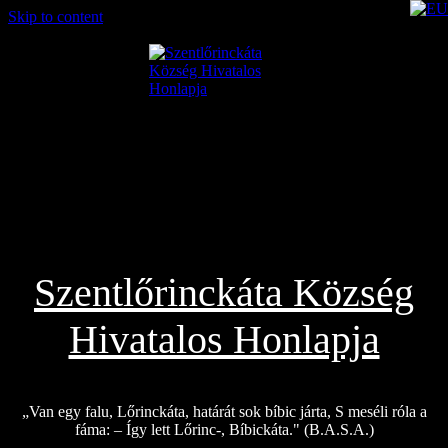
Skip to content
2026.08.06.
Szentlőrinckáta Község
Hivatalos Honlapja
„Van egy falu, Lőrinckáta, határát sok bíbic járta, S meséli róla a
fáma: – Így lett Lőrinc-, Bíbickáta." (B.A.S.A.)