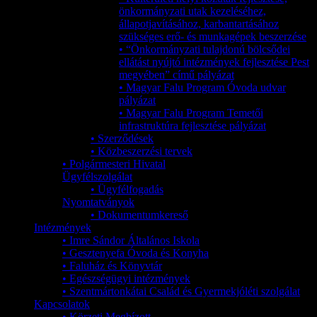
önkormányzati utak kezeléséhez,
állapotjavításához, karbantartásához
szükséges erő- és munkagépek beszerzése
• “Önkormányzati tulajdonú bölcsődei
ellátást nyújtó intézmények fejlesztése Pest
megyében” című pályázat
• Magyar Falu Program Óvoda udvar
pályázat
• Magyar Falu Program Temetői
infrastruktúra fejlesztése pályázat
• Szerződések
• Közbeszerzési tervek
• Polgármesteri Hivatal
Ügyfélszolgálat
• Ügyfélfogadás
Nyomtatványok
• Dokumentumkereső
Intézmények
• Imre Sándor Általános Iskola
• Gesztenyefa Óvoda és Konyha
• Faluház és Könyvtár
• Egészségügyi intézmények
• Szentmártonkátai Család és Gyermekjóléti szolgálat
Kapcsolatok
• Körzeti Megbízott