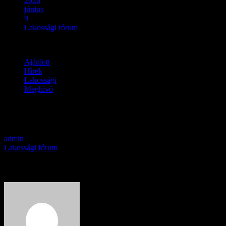
2026
június
9
Lakossági fórum
Ajánlott
Hírek
Lakossági
Meghívó
Lakossági fórum
admin
2026.06.09.
Lakossági fórum
About Author