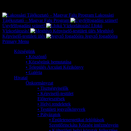
Exkluzív
Friss hírek
Lakossági
Tájékoztató – Magyar Falu Program
Ügyfélfogadási szünet!
I.fokú
Vízkorlátozás!
Meghívó
Képviselő-testületi ülés
Jegyző fogadóóra
Primary Menu
Községünk
• Köszöntő
• Községünk bemutatása
• Település Arculati Kézikönyv
• Galéria
Hivatal
Önkormányzat
• Tisztségviselők
• Képviselő-testület
Előterjesztések
• Helyi rendeletek
• Testületi jegyzőkönyvek
• Pályázatok
• Épületenergetikai felújítások
Szentlőrinckáta Község intézményein
• Külterületi helyi közutak fejlesztése,