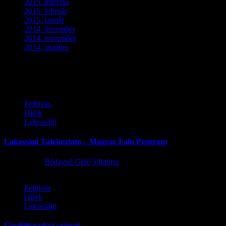
2015. március
(3)
2015. február
(2)
2015. január
(5)
2014. december
(4)
2014. november
(1)
2014. október
(2)
Ez is érdekelhet
Felhívás
Hírek
Lakossági
Lakossági Tájékoztató – Magyar Falu Program
2026.08.06.
Bédayné Géró Viktória
Felhívás
Hírek
Lakossági
Ügyfélfogadási szünet!