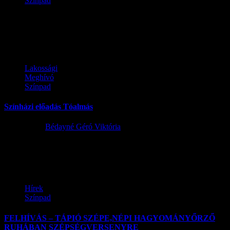
Színpad
Színpad
Lakossági
Meghívó
Színpad
Színházi előadás Tóalmás
2024.03.20.
Bédayné Géró Viktória
Tóalmás Köszégben a Körúti Színház színházi előadást tart. Az első
darabot 2024. 02. 16-án pénteken adták elő a színészek a...
Hírek
Színpad
FELHÍVÁS – TÁPIÓ SZÉPE,NÉPI HAGYOMÁNYŐRZŐ
RUHÁBAN SZÉPSÉGVERSENYRE