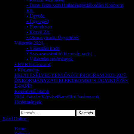
• Duna-Tisza közi Hulladékgazdálkodási Nonprofit
Kft.
• Ügyvéd
• Ügysegéd
• Ebrendészet
• Közvil Zrt.
• Okmányirodai Ügyintézés
Választás 2024.
• Választási Iroda
• Szavazatszámláló bizottság tagjai
• Választási eredmények
• HVB határozatok
• Közlemény
HELYI ESÉLYEGYENLŐSÉGI PROGRAM 2023-2027.
ÖNKORMÁNYZATI ELEKTRONIKUS ÜGYINTÉZÉS
E-PAPÍR
Közérdekű adatok
2024. évi zárt Képviselő-testületi határozatok
Hirdetmények
Keresés:
Nézd Online
Home