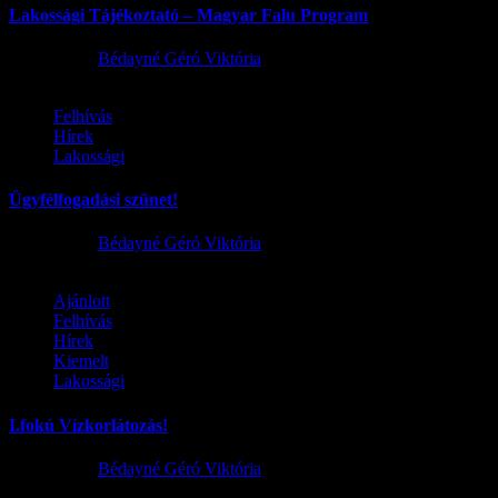
Lakossági Tájékoztató – Magyar Falu Program
2026.08.06.
Bédayné Géró Viktória
Felhívás
Hírek
Lakossági
Ügyfélfogadási szünet!
2026.08.02.
Bédayné Géró Viktória
Ajánlott
Felhívás
Hírek
Kiemelt
Lakossági
I.fokú Vízkorlátozás!
2026.08.01.
Bédayné Géró Viktória