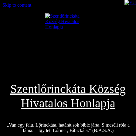
Skip to content
2026.08.06.
Szentlőrinckáta Község
Hivatalos Honlapja
„Van egy falu, Lőrinckáta, határát sok bíbic járta, S meséli róla a
fáma: – Így lett Lőrinc-, Bíbickáta." (B.A.S.A.)