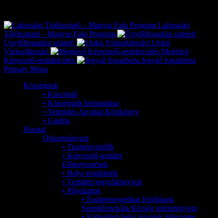
Exkluzív
Friss hírek
Lakossági
Tájékoztató – Magyar Falu Program
Ügyfélfogadási szünet!
I.fokú
Vízkorlátozás!
Meghívó
Képviselő-testületi ülés
Jegyző fogadóóra
Primary Menu
Községünk
• Köszöntő
• Községünk bemutatása
• Település Arculati Kézikönyv
• Galéria
Hivatal
Önkormányzat
• Tisztségviselők
• Képviselő-testület
Előterjesztések
• Helyi rendeletek
• Testületi jegyzőkönyvek
• Pályázatok
• Épületenergetikai felújítások
Szentlőrinckáta Község intézményein
• Külterületi helyi közutak fejlesztése,