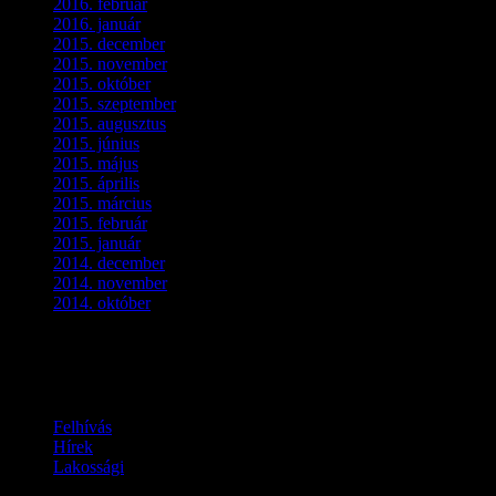
2016. február
(3)
2016. január
(2)
2015. december
(1)
2015. november
(4)
2015. október
(4)
2015. szeptember
(5)
2015. augusztus
(3)
2015. június
(2)
2015. május
(3)
2015. április
(4)
2015. március
(3)
2015. február
(2)
2015. január
(5)
2014. december
(4)
2014. november
(1)
2014. október
(2)
Ez is érdekelhet
Felhívás
Hírek
Lakossági