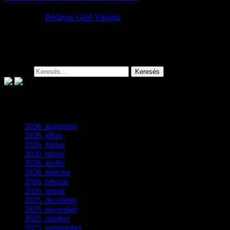
2015.08.26.
Bédayné Géró Viktória
A Tápiófeszt alkalmából megrendezésre kerülő - "Tápió Szépe"
hagyományőrző ruhában - versenyre várjuk azoknak a 18.
életévüket betöltött hölgyeknek a jelentkezését, akik...
Keresés:
Archívum
2026. augusztus
(3)
2026. július
(2)
2026. június
(4)
2026. május
(1)
2026. április
(1)
2026. március
(4)
2026. február
(4)
2026. január
(2)
2025. december
(4)
2025. november
(3)
2025. október
(3)
2025. szeptember
(5)