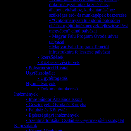
önkormányzati utak kezeléséhez,
állapotjavításához, karbantartásához
szükséges erő- és munkagépek beszerzése
• “Önkormányzati tulajdonú bölcsődei
ellátást nyújtó intézmények fejlesztése Pest
megyében” című pályázat
• Magyar Falu Program Óvoda udvar
pályázat
• Magyar Falu Program Temetői
infrastruktúra fejlesztése pályázat
• Szerződések
• Közbeszerzési tervek
• Polgármesteri Hivatal
Ügyfélszolgálat
• Ügyfélfogadás
Nyomtatványok
• Dokumentumkereső
Intézmények
• Imre Sándor Általános Iskola
• Gesztenyefa Óvoda és Konyha
• Faluház és Könyvtár
• Egészségügyi intézmények
• Szentmártonkátai Család és Gyermekjóléti szolgálat
Kapcsolatok
• Körzeti Megbízott