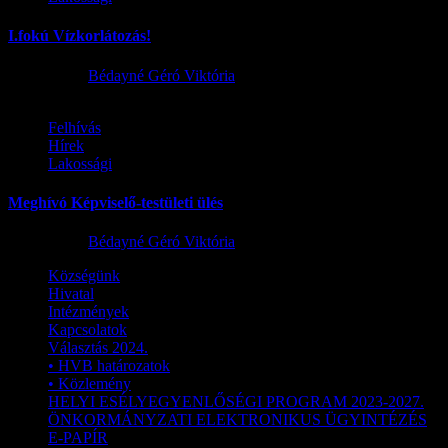
I.fokú Vízkorlátozás!
2026.08.01.
Bédayné Géró Viktória
Felhívás
Hírek
Lakossági
Meghívó Képviselő-testületi ülés
2026.07.23.
Bédayné Géró Viktória
Községünk
Hivatal
Intézmények
Kapcsolatok
Választás 2024.
• HVB határozatok
• Közlemény
HELYI ESÉLYEGYENLŐSÉGI PROGRAM 2023-2027.
ÖNKORMÁNYZATI ELEKTRONIKUS ÜGYINTÉZÉS
E-PAPÍR