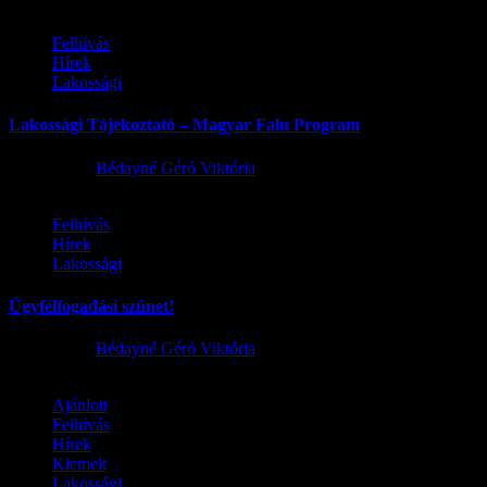
Felhívás
Hírek
Lakossági
Lakossági Tájékoztató – Magyar Falu Program
2026.08.06.
Bédayné Géró Viktória
Felhívás
Hírek
Lakossági
Ügyfélfogadási szünet!
2026.08.02.
Bédayné Géró Viktória
Ajánlott
Felhívás
Hírek
Kiemelt
Lakossági