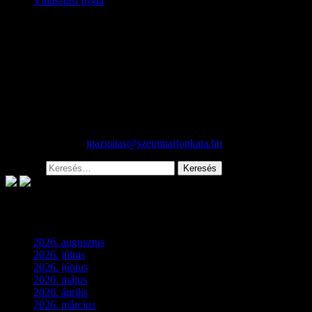
Választási Iroda
Választási Iroda
Helyi Választási Iroda vezető:
Dr. Nagy Lajos jegyző
Helyi Választási Iroda címe:
2254 Szentmártonkáta, Rákóczi út
52/c
Telefon:
06-29-462-101
Központi e-mail:
igazgatas@szentmartonkata.hu
Keresés:
Archívum
2026. augusztus
(3)
2026. július
(2)
2026. június
(4)
2026. május
(1)
2026. április
(1)
2026. március
(4)