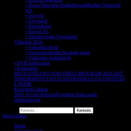
• Duna-Tisza közi Hulladékgazdálkodási Nonprofit
Kft.
• Ügyvéd
• Ügysegéd
• Ebrendészet
• Közvil Zrt.
• Okmányirodai Ügyintézés
Választás 2024.
• Választási Iroda
• Szavazatszámláló bizottság tagjai
• Választási eredmények
• HVB határozatok
• Közlemény
HELYI ESÉLYEGYENLŐSÉGI PROGRAM 2023-2027.
ÖNKORMÁNYZATI ELEKTRONIKUS ÜGYINTÉZÉS
E-PAPÍR
Közérdekű adatok
2024. évi zárt Képviselő-testületi határozatok
Hirdetmények
Keresés:
Nézd Online
Home