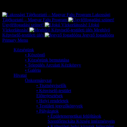
Exkluzív
Friss hírek
Lakossági
Tájékoztató – Magyar Falu Program
Ügyfélfogadási szünet!
I.fokú
Vízkorlátozás!
Meghívó
Képviselő-testületi ülés
Jegyző fogadóóra
Primary Menu
Községünk
• Köszöntő
• Községünk bemutatása
• Település Arculati Kézikönyv
• Galéria
Hivatal
Önkormányzat
• Tisztségviselők
• Képviselő-testület
Előterjesztések
• Helyi rendeletek
• Testületi jegyzőkönyvek
• Pályázatok
• Épületenergetikai felújítások
Szentlőrinckáta Község intézményein
• Külterületi helyi közutak fejlesztése,