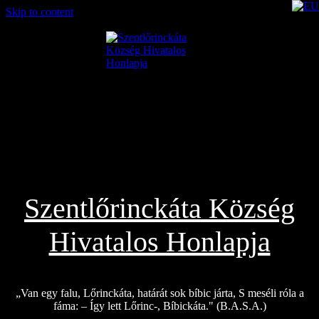
Skip to content
2026.08.08.
Szentlőrinckáta Község
Hivatalos Honlapja
„Van egy falu, Lőrinckáta, határát sok bíbic járta, S meséli róla a
fáma: – Így lett Lőrinc-, Bíbickáta." (B.A.S.A.)