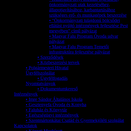
önkormányzati utak kezeléséhez,
állapotjavításához, karbantartásához
szükséges erő- és munkagépek beszerzése
• “Önkormányzati tulajdonú bölcsődei
ellátást nyújtó intézmények fejlesztése Pest
megyében” című pályázat
• Magyar Falu Program Óvoda udvar
pályázat
• Magyar Falu Program Temetői
infrastruktúra fejlesztése pályázat
• Szerződések
• Közbeszerzési tervek
• Polgármesteri Hivatal
Ügyfélszolgálat
• Ügyfélfogadás
Nyomtatványok
• Dokumentumkereső
Intézmények
• Imre Sándor Általános Iskola
• Gesztenyefa Óvoda és Konyha
• Faluház és Könyvtár
• Egészségügyi intézmények
• Szentmártonkátai Család és Gyermekjóléti szolgálat
Kapcsolatok
• Körzeti Megbízott