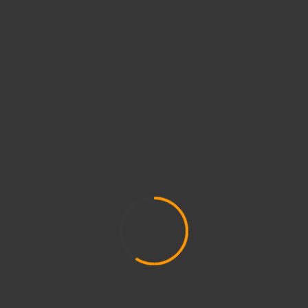
2023. május
(8)
2023. április
(2)
2023. március
(11)
2023. február
(4)
2023. január
(1)
2022. december
(2)
2022. november
(4)
2022. október
(8)
2022. szeptember
(9)
2022. augusztus
(3)
2022. július
(2)
2022. június
(5)