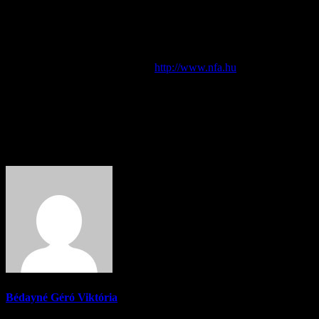
vonatkozó árverési hirdetmények a 2015. október 19. napjával
kezdődő héttől a Nemzeti Földalapkezelő Szervezet hivatalos
honlapján megtekinthetőek. A honlapra a hirdetmények feltöltése
folyamatos. Az árverezésre meghirdetett földterületekkel kapcsolatos
részletekről, többek között a regisztrációs, illetve árverési
időpontokról az NFA honlapján (
http://www.nfa.hu
)
tájékozódhatnak az érdeklődők.
Pest megyében
több mint 500 darab ingatlan
t bocsátanak
árverésre, mely árverések helyszíne Érd megyei jogú város.
About Author
Bédayné Géró Viktória