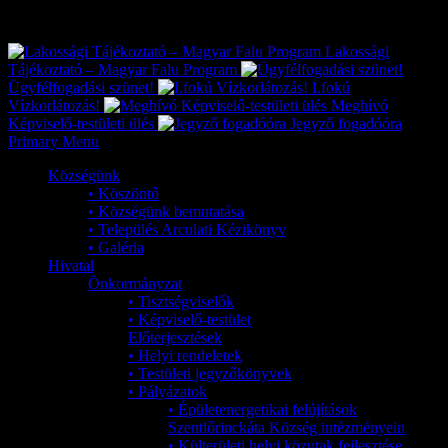
Exkluzív
Friss hírek
Lakossági
Tájékoztató – Magyar Falu Program
Ügyfélfogadási szünet!
I.fokú
Vízkorlátozás!
Meghívó
Képviselő-testületi ülés
Jegyző fogadóóra
Primary Menu
Községünk
• Köszöntő
• Községünk bemutatása
• Település Arculati Kézikönyv
• Galéria
Hivatal
Önkormányzat
• Tisztségviselők
• Képviselő-testület
Előterjesztések
• Helyi rendeletek
• Testületi jegyzőkönyvek
• Pályázatok
• Épületenergetikai felújítások
Szentlőrinckáta Község intézményein
• Külterületi helyi közutak fejlesztése,