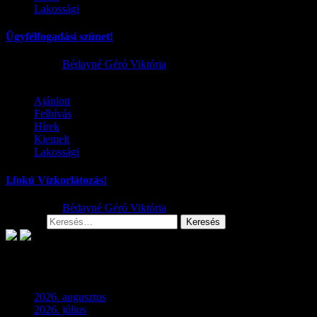
Lakossági
Ügyfélfogadási szünet!
2026.08.02.
Bédayné Géró Viktória
Ajánlott
Felhívás
Hírek
Kiemelt
Lakossági
I.fokú Vízkorlátozás!
2026.08.01.
Bédayné Géró Viktória
Keresés:
Archívum
2026. augusztus
(3)
2026. július
(2)