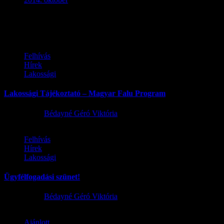
Ez is érdekelhet
Felhívás
Hírek
Lakossági
Lakossági Tájékoztató – Magyar Falu Program
2026.08.06.
Bédayné Géró Viktória
Felhívás
Hírek
Lakossági
Ügyfélfogadási szünet!
2026.08.02.
Bédayné Géró Viktória
Ajánlott