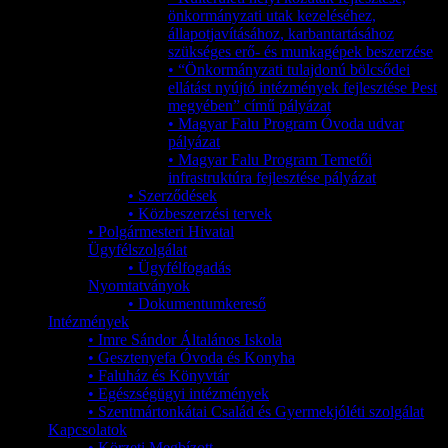
önkormányzati utak kezeléséhez,
állapotjavításához, karbantartásához
szükséges erő- és munkagépek beszerzése
• “Önkormányzati tulajdonú bölcsődei
ellátást nyújtó intézmények fejlesztése Pest
megyében” című pályázat
• Magyar Falu Program Óvoda udvar
pályázat
• Magyar Falu Program Temetői
infrastruktúra fejlesztése pályázat
• Szerződések
• Közbeszerzési tervek
• Polgármesteri Hivatal
Ügyfélszolgálat
• Ügyfélfogadás
Nyomtatványok
• Dokumentumkereső
Intézmények
• Imre Sándor Általános Iskola
• Gesztenyefa Óvoda és Konyha
• Faluház és Könyvtár
• Egészségügyi intézmények
• Szentmártonkátai Család és Gyermekjóléti szolgálat
Kapcsolatok
• Körzeti Megbízott