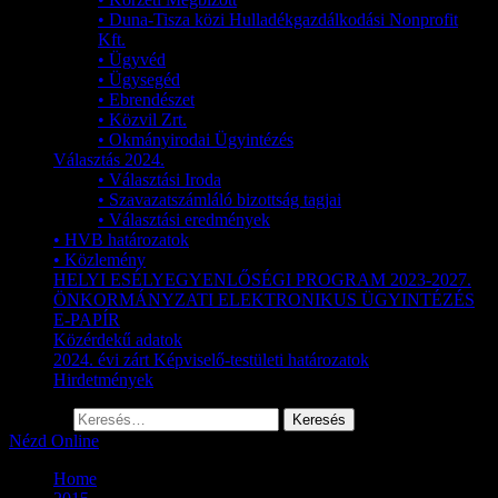
• Duna-Tisza közi Hulladékgazdálkodási Nonprofit
Kft.
• Ügyvéd
• Ügysegéd
• Ebrendészet
• Közvil Zrt.
• Okmányirodai Ügyintézés
Választás 2024.
• Választási Iroda
• Szavazatszámláló bizottság tagjai
• Választási eredmények
• HVB határozatok
• Közlemény
HELYI ESÉLYEGYENLŐSÉGI PROGRAM 2023-2027.
ÖNKORMÁNYZATI ELEKTRONIKUS ÜGYINTÉZÉS
E-PAPÍR
Közérdekű adatok
2024. évi zárt Képviselő-testületi határozatok
Hirdetmények
Keresés:
Nézd Online
Home