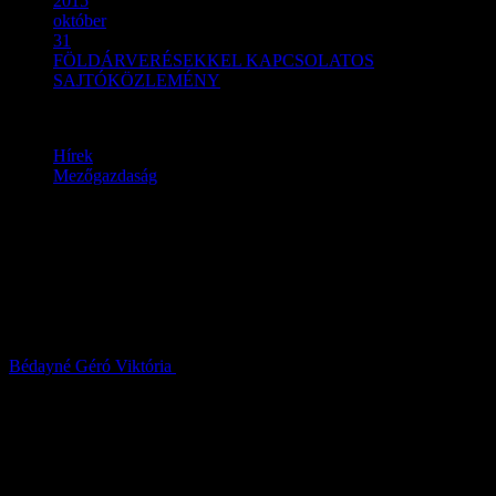
2015
október
31
FÖLDÁRVERÉSEKKEL KAPCSOLATOS
SAJTÓKÖZLEMÉNY
Hírek
Mezőgazdaság
FÖLDÁRVERÉSEKKEL
KAPCSOLATOS
SAJTÓKÖZLEMÉNY
Bédayné Géró Viktória
2015.10.31.
Pest megyében is megjelentek a földárveréssel kapcsolatos
hirdetmények
A Magyar Állam a tulajdonában álló termőföldek egy részét
nyilvános árverésen értékesíti. Az értékesítésre kijelölt ingatlanokra