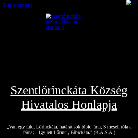
Skip to content
2026.08.06.
Szentlőrinckáta Község
Hivatalos Honlapja
„Van egy falu, Lőrinckáta, határát sok bíbic járta, S meséli róla a
fáma: – Így lett Lőrinc-, Bíbickáta." (B.A.S.A.)