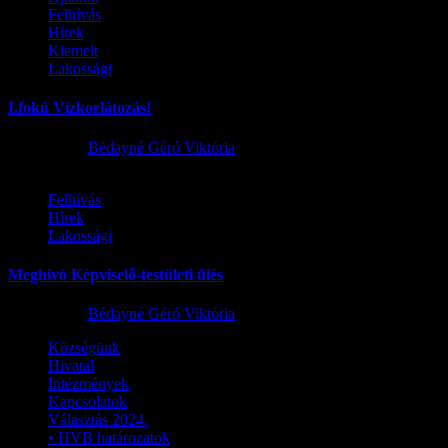
Felhívás
Hírek
Kiemelt
Lakossági
I.fokú Vízkorlátozás!
2026.08.01.
Bédayné Géró Viktória
Felhívás
Hírek
Lakossági
Meghívó Képviselő-testületi ülés
2026.07.23.
Bédayné Géró Viktória
Községünk
Hivatal
Intézmények
Kapcsolatok
Választás 2024.
• HVB határozatok