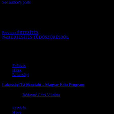
See author's posts
Post navigation
Previous
ÉRTESÍTÉS
Next
ÉRTESÍTÉS TÜDŐSZŰRÉSRŐL
Továbbiak
Felhívás
Hírek
Lakossági
Lakossági Tájékoztató – Magyar Falu Program
2026.08.06.
Bédayné Géró Viktória
Felhívás
Hírek