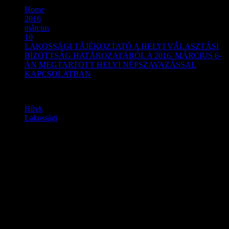
Home
2016
március
10
LAKOSSÁGI TÁJÉKOZTATÓ A HELYI VÁLASZTÁSI
BIZOTTSÁG HATÁROZATÁRÓL A 2016. MÁRCIUS 6-
ÁN MEGTARTOTT HELYI NÉPSZAVAZÁSSAL
KAPCSOLATBAN
Hírek
Lakossági
LAKOSSÁGI
TÁJÉKOZTATÓ A HELYI
VÁLASZTÁSI BIZOTTSÁG
HATÁROZATÁRÓL A 2016.
MÁRCIUS 6-ÁN