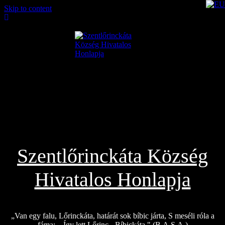
Skip to content
2026.08.06.
Szentlőrinckáta Község
Hivatalos Honlapja
„Van egy falu, Lőrinckáta, határát sok bíbic járta, S meséli róla a
fáma: – Így lett Lőrinc-, Bíbickáta." (B.A.S.A.)