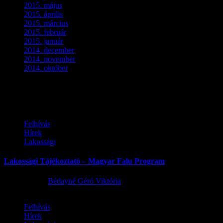
2015. május
(3)
2015. április
(4)
2015. március
(3)
2015. február
(2)
2015. január
(5)
2014. december
(4)
2014. november
(1)
2014. október
(2)
Ez is érdekelhet
Felhívás
Hírek
Lakossági
Lakossági Tájékoztató – Magyar Falu Program
2026.08.06.
Bédayné Géró Viktória
Felhívás
Hírek