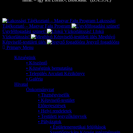
Exkluzív
Friss hírek
Lakossági
Tájékoztató – Magyar Falu Program
Ügyfélfogadási szünet!
I.fokú
Vízkorlátozás!
Meghívó
Képviselő-testületi ülés
Jegyző fogadóóra
Primary Menu
Községünk
• Köszöntő
• Községünk bemutatása
• Település Arculati Kézikönyv
• Galéria
Hivatal
Önkormányzat
• Tisztségviselők
• Képviselő-testület
Előterjesztések
• Helyi rendeletek
• Testületi jegyzőkönyvek
• Pályázatok
• Épületenergetikai felújítások
Szentlőrinckáta Község intézményein