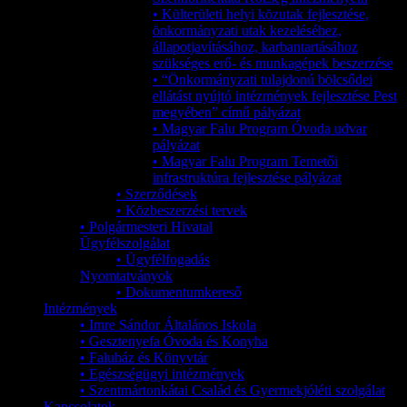
• Külterületi helyi közutak fejlesztése,
önkormányzati utak kezeléséhez,
állapotjavításához, karbantartásához
szükséges erő- és munkagépek beszerzése
• “Önkormányzati tulajdonú bölcsődei
ellátást nyújtó intézmények fejlesztése Pest
megyében” című pályázat
• Magyar Falu Program Óvoda udvar
pályázat
• Magyar Falu Program Temetői
infrastruktúra fejlesztése pályázat
• Szerződések
• Közbeszerzési tervek
• Polgármesteri Hivatal
Ügyfélszolgálat
• Ügyfélfogadás
Nyomtatványok
• Dokumentumkereső
Intézmények
• Imre Sándor Általános Iskola
• Gesztenyefa Óvoda és Konyha
• Faluház és Könyvtár
• Egészségügyi intézmények
• Szentmártonkátai Család és Gyermekjóléti szolgálat
Kapcsolatok