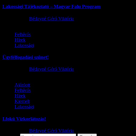
Lakossági Tájékoztató – Magyar Falu Program
2026.08.06.
Bédayné Géró Viktória
Felhívás
Hírek
Lakossági
Ügyfélfogadási szünet!
2026.08.02.
Bédayné Géró Viktória
Ajánlott
Felhívás
Hírek
Kiemelt
Lakossági
I.fokú Vízkorlátozás!
2026.08.01.
Bédayné Géró Viktória