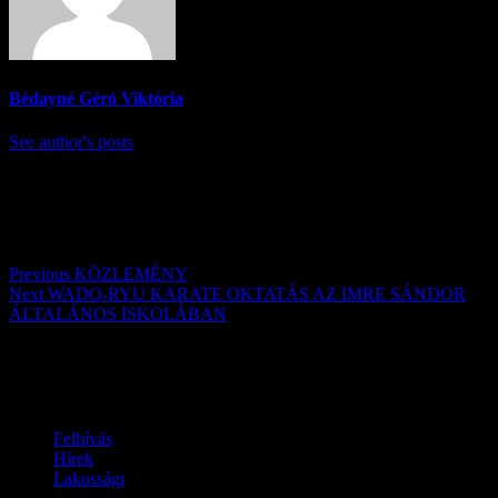
Bédayné Géró Viktória
See author's posts
Post navigation
Previous
KÖZLEMÉNY
Next
WADO-RYU KARATE OKTATÁS AZ IMRE SÁNDOR
ÁLTALÁNOS ISKOLÁBAN
Továbbiak
Felhívás
Hírek
Lakossági