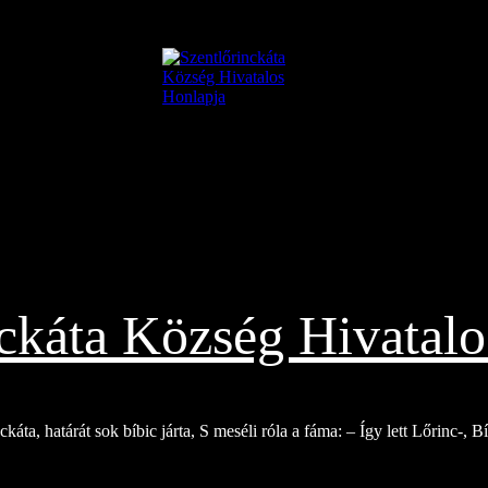
nckáta Község Hivatalo
káta, határát sok bíbic járta, S meséli róla a fáma: – Így lett Lőrinc-, 