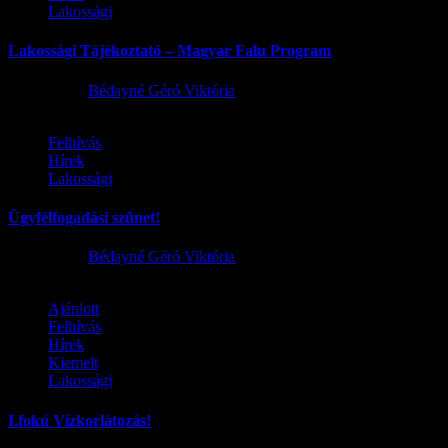
Lakossági
Lakossági Tájékoztató – Magyar Falu Program
2026.08.06.
Bédayné Géró Viktória
Felhívás
Hírek
Lakossági
Ügyfélfogadási szünet!
2026.08.02.
Bédayné Géró Viktória
Ajánlott
Felhívás
Hírek
Kiemelt
Lakossági
I.fokú Vízkorlátozás!