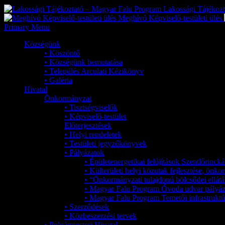
Lakossági Tájékoz
Meghívó Képviselő-testületi ülés
Primary Menu
Községünk
• Köszöntő
• Községünk bemutatása
• Település Arculati Kézikönyv
• Galéria
Hivatal
Önkormányzat
• Tisztségviselők
• Képviselő-testület
Előterjesztések
• Helyi rendeletek
• Testületi jegyzőkönyvek
• Pályázatok
• Épületenergetikai felújítások Szentlőrinc
• Külterületi helyi közutak fejlesztése, ön
• “Önkormányzati tulajdonú bölcsődei ellátá
• Magyar Falu Program Óvoda udvar pályáz
• Magyar Falu Program Temetői infrastruktúr
• Szerződések
• Közbeszerzési tervek
• Polgármesteri Hivatal