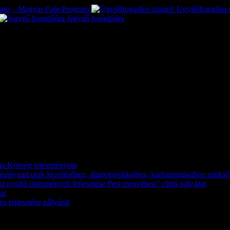
tató – Magyar Falu Program
Ügyfélfogadási 
Jegyző fogadóóra
káta Község intézményein
kormányzati utak kezeléséhez, állapotjavításához, karbantartásához szük
st nyújtó intézmények fejlesztése Pest megyében” című pályázat
at
a fejlesztése pályázat