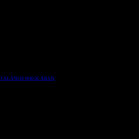
LTALÁNOS ISKOLÁBAN
ÁS AZ IMRE SÁNDOR ÁLTAL