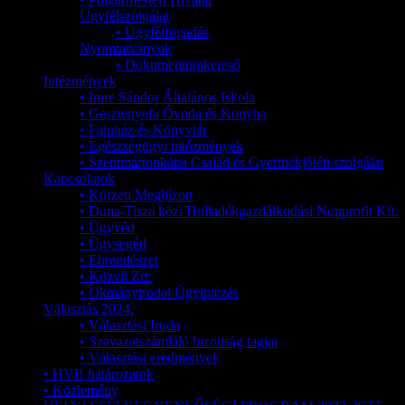
Ügyfélszolgálat
• Ügyfélfogadás
Nyomtatványok
• Dokumentumkereső
Intézmények
• Imre Sándor Általános Iskola
• Gesztenyefa Óvoda és Konyha
• Faluház és Könyvtár
• Egészségügyi intézmények
• Szentmártonkátai Család és Gyermekjóléti szolgálat
Kapcsolatok
• Körzeti Megbízott
• Duna-Tisza közi Hulladékgazdálkodási Nonprofit Kft.
• Ügyvéd
• Ügysegéd
• Ebrendészet
• Közvil Zrt.
• Okmányirodai Ügyintézés
Választás 2024.
• Választási Iroda
• Szavazatszámláló bizottság tagjai
• Választási eredmények
• HVB határozatok
• Közlemény