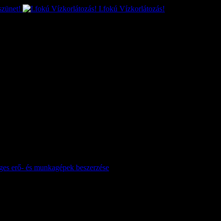
szünet!
I.fokú Vízkorlátozás!
séges erő- és munkagépek beszerzése