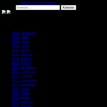
2026.08.01.
Bédayné Géró Viktória
Keresés:
Archívum
2026. augusztus
(3)
2026. július
(2)
2026. június
(4)
2026. május
(1)
2026. április
(1)
2026. március
(4)
2026. február
(4)
2026. január
(2)
2025. december
(4)
2025. november
(3)
2025. október
(3)
2025. szeptember
(5)
2025. augusztus
(3)
2025. július
(5)
2025. június
(4)
2025. április
(5)
2025. március
(7)
2025. február
(7)