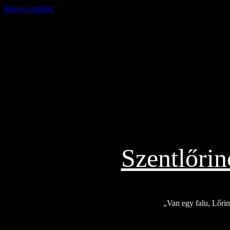
Skip to content
2026.08.06.
Szentlőri
„Van egy falu, Lőrinc
Exkluzív
Friss hírek