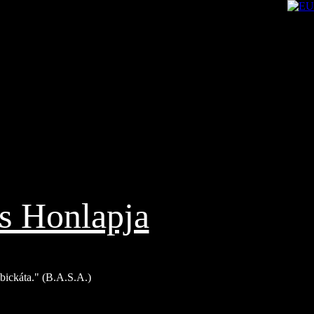
s Honlapja
Bíbickáta." (B.A.S.A.)