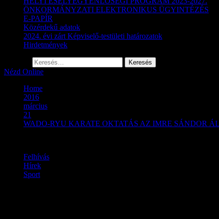
HELYI ESÉLYEGYENLŐSÉGI PROGRAM 2023-2027.
ÖNKORMÁNYZATI ELEKTRONIKUS ÜGYINTÉZÉS
E-PAPÍR
Közérdekű adatok
2024. évi zárt Képviselő-testületi határozatok
Hirdetmények
Keresés:
Nézd Online
Home
2016
március
21
WADO-RYU KARATE OKTATÁS AZ IMRE SÁNDOR Á
Felhívás
Hírek
Sport
WADO-RYU KARATE OKTAT