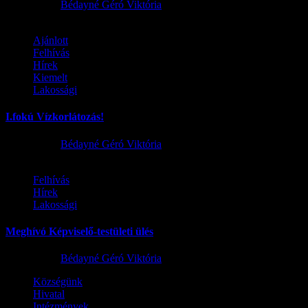
2026.08.02.
Bédayné Géró Viktória
Ajánlott
Felhívás
Hírek
Kiemelt
Lakossági
I.fokú Vízkorlátozás!
2026.08.01.
Bédayné Géró Viktória
Felhívás
Hírek
Lakossági
Meghívó Képviselő-testületi ülés
2026.07.23.
Bédayné Géró Viktória
Községünk
Hivatal
Intézmények