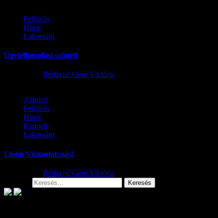
Felhívás
Hírek
Lakossági
Ügyfélfogadási szünet!
2026.08.02.
Bédayné Géró Viktória
Ajánlott
Felhívás
Hírek
Kiemelt
Lakossági
I.fokú Vízkorlátozás!
2026.08.01.
Bédayné Géró Viktória
Keresés:
Archívum