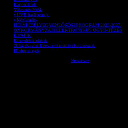
Kapcsolatok
Választás 2024.
• HVB határozatok
• Közlemény
HELYI ESÉLYEGYENLŐSÉGI PROGRAM 2023-2027.
ÖNKORMÁNYZATI ELEKTRONIKUS ÜGYINTÉZÉS
E-PAPÍR
Közérdekű adatok
2024. évi zárt Képviselő-testületi határozatok
Hirdetmények
Copyright © Minden jog fenntartva.
|
Newsever
by AF themes.