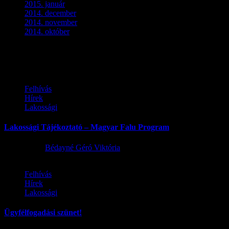
2015. január
(5)
2014. december
(4)
2014. november
(1)
2014. október
(2)
Ez is érdekelhet
Felhívás
Hírek
Lakossági
Lakossági Tájékoztató – Magyar Falu Program
2026.08.06.
Bédayné Géró Viktória
Felhívás
Hírek
Lakossági
Ügyfélfogadási szünet!