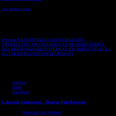
See author's posts
Post navigation
Previous
TÁJÉKOZTATÁS A FENNMARADÓ
ÉRDEKELTSÉGI HOZZÁJÁRULÁS MEGFIZETÉSÉRŐL
Next
MEGHOSSZABBÍTOTTÁK AZ ENGEDÉLY NÉLKÜLI
KUTAK BEJELENTÉSI HATÁRIDEJÉT
Továbbiak
Felhívás
Hírek
Lakossági
Lakossági Tájékoztató – Magyar Falu Program
2026.08.06.
Bédayné Géró Viktória