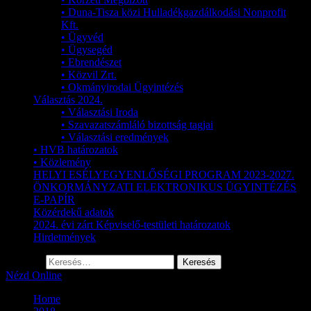
• Duna-Tisza közi Hulladékgazdálkodási Nonprofit
Kft.
• Ügyvéd
• Ügysegéd
• Ebrendészet
• Közvil Zrt.
• Okmányirodai Ügyintézés
Választás 2024.
• Választási Iroda
• Szavazatszámláló bizottság tagjai
• Választási eredmények
• HVB határozatok
• Közlemény
HELYI ESÉLYEGYENLŐSÉGI PROGRAM 2023-2027.
ÖNKORMÁNYZATI ELEKTRONIKUS ÜGYINTÉZÉS
E-PAPÍR
Közérdekű adatok
2024. évi zárt Képviselő-testületi határozatok
Hirdetmények
Keresés:
Nézd Online
Home