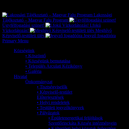
Exkluzív
Friss hírek
Lakossági
Tájékoztató – Magyar Falu Program
Ügyfélfogadási szünet!
I.fokú
Vízkorlátozás!
Meghívó
Képviselő-testületi ülés
Jegyző fogadóóra
Primary Menu
Községünk
• Köszöntő
• Községünk bemutatása
• Település Arculati Kézikönyv
• Galéria
Hivatal
Önkormányzat
• Tisztségviselők
• Képviselő-testület
Előterjesztések
• Helyi rendeletek
• Testületi jegyzőkönyvek
• Pályázatok
• Épületenergetikai felújítások
Szentlőrinckáta Község intézményein
• Külterületi helyi közutak fejlesztése,