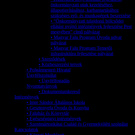
önkormányzati utak kezeléséhez,
állapotjavításához, karbantartásához
szükséges erő- és munkagépek beszerzése
• “Önkormányzati tulajdonú bölcsődei
ellátást nyújtó intézmények fejlesztése Pest
megyében” című pályázat
• Magyar Falu Program Óvoda udvar
pályázat
• Magyar Falu Program Temetői
infrastruktúra fejlesztése pályázat
• Szerződések
• Közbeszerzési tervek
• Polgármesteri Hivatal
Ügyfélszolgálat
• Ügyfélfogadás
Nyomtatványok
• Dokumentumkereső
Intézmények
• Imre Sándor Általános Iskola
• Gesztenyefa Óvoda és Konyha
• Faluház és Könyvtár
• Egészségügyi intézmények
• Szentmártonkátai Család és Gyermekjóléti szolgálat
Kapcsolatok
• Körzeti Megbízott