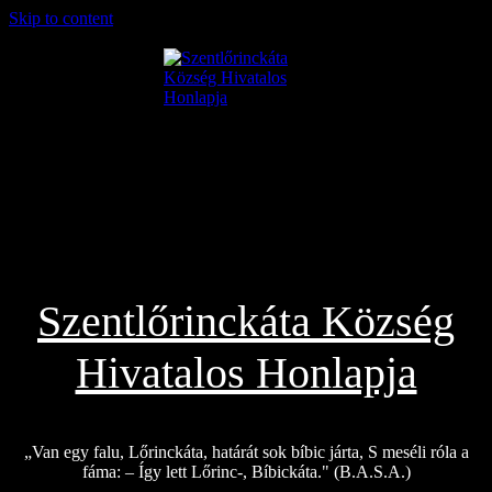
Skip to content
2026.08.06.
Szentlőrinckáta Község
Hivatalos Honlapja
„Van egy falu, Lőrinckáta, határát sok bíbic járta, S meséli róla a
fáma: – Így lett Lőrinc-, Bíbickáta." (B.A.S.A.)