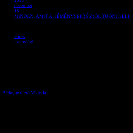
2018
december
15
MINDEN, AMIT A KÉMÉNYSEPRÉSRŐL TUDNI KELL
Hírek
Lakossági
MINDEN, AMIT A
KÉMÉNYSEPRÉSRŐL
TUDNI KELL
Bédayné Géró Viktória
2018.12.15.
Pest megye teljes területén, minden településén a lakossági
tulajdonú ingatlanok és a társasházak égéstermék-elvezetőinek
rendszeres felülvizsgálatát a katasztrófavédelem szakemberei
végzik el. Érdemes megtervezni és ütemezni a karbantartással,
ellenőrzéssel kapcsolatos feladatokat. Célszerű ugyanis nem a
fűtési szezonra vagy a szezon előtti utolsó napokra halasztani