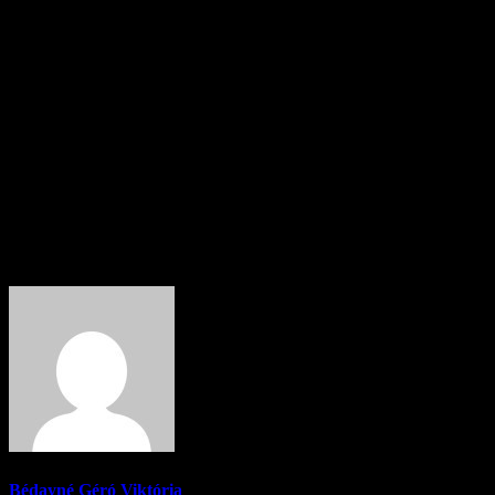
A 2019. évi sormunka ütemterve szerint
Szentlőrinckátán 2019.
május 1 – május 31.
között várható a feladat ellátása.
Szentlőrinckáta, 2018. december 15.
Tisztelettel:
Szabó Viola
polgármester
About Author
Bédayné Géró Viktória