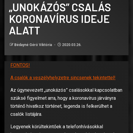
„UNOKÁZÓS” CSALÁS
KORONAVÍRUS IDEJE
ALATT
Bédayné Géró Viktória
2020.03.26.
FONTOS!
A csalók a veszélyhelyzetre sincsenek tekintettel!
Az úgynevezett „unokázós” csalásokkal kapcsolatban
szüksé figyelmet arra, hogy a koronavírus járványra
történő hivatkoz történet, legenda is felkerülhet a
csalók listájára.
Legyenek körültekintőek a telefonhívásokkal