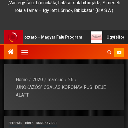
„Van egy falu, Lőrinckáta, határát sok bíbic járta, S meséli
róla a fáma: – Így lett Lőrinc-, Bíbickáta." (B.A.S.A.)
gi Tájékoztató – Magyar Falu Program
Ügyfélfogadási
Home
2020
március
26
„UNOKÁZÓS” CSALÁS KORONAVÍRUS IDEJE
ALATT
FELHÍVÁS
HÍREK
KORONAVÍRUS