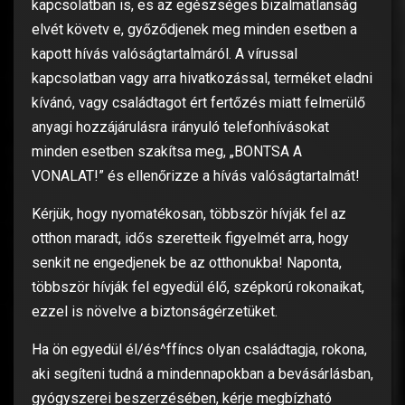
kapcsolatban is, es az egészséges bizalmatlanság
elvét követv e, győződjenek meg minden esetben a
kapott hívás valóságtartalmáról. A vírussal
kapcsolatban vagy arra hivatkozással, terméket eladni
kívánó, vagy családtagot ért fertőzés miatt felmerülő
anyagi hozzájárulásra irányuló telefonhívásokat
minden esetben szakítsa meg, „BONTSA A
VONALAT!” és ellenőrizze a hívás valóságtartalmát!
Kérjük, hogy nyomatékosan, többször hívják fel az
otthon maradt, idős szeretteik figyelmét arra, hogy
senkit ne engedjenek be az otthonukba! Naponta,
többször hívják fel egyedül élő, szépkorú rokonaikat,
ezzel is növelve a biztonságérzetüket.
Ha ön egyedül él/és^ffíncs olyan családtagja, rokona,
aki segíteni tudná a mindennapokban a bevásárlásban,
gyógyszerei beszerzésében, kérje megbízható