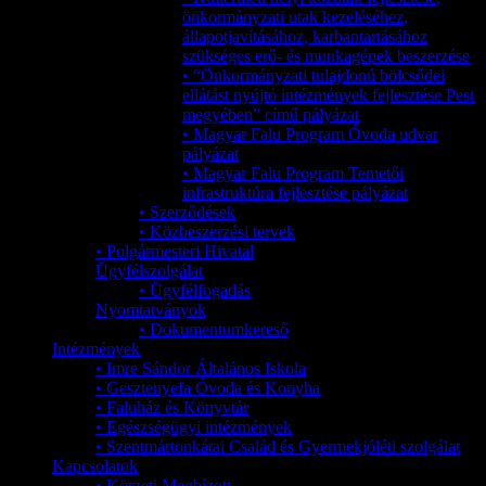
önkormányzati utak kezeléséhez,
állapotjavításához, karbantartásához
szükséges erő- és munkagépek beszerzése
• “Önkormányzati tulajdonú bölcsődei
ellátást nyújtó intézmények fejlesztése Pest
megyében” című pályázat
• Magyar Falu Program Óvoda udvar
pályázat
• Magyar Falu Program Temetői
infrastruktúra fejlesztése pályázat
• Szerződések
• Közbeszerzési tervek
• Polgármesteri Hivatal
Ügyfélszolgálat
• Ügyfélfogadás
Nyomtatványok
• Dokumentumkereső
Intézmények
• Imre Sándor Általános Iskola
• Gesztenyefa Óvoda és Konyha
• Faluház és Könyvtár
• Egészségügyi intézmények
• Szentmártonkátai Család és Gyermekjóléti szolgálat
Kapcsolatok
• Körzeti Megbízott