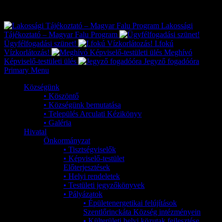
Exkluzív
Friss hírek
Lakossági
Tájékoztató – Magyar Falu Program
Ügyfélfogadási szünet!
I.fokú
Vízkorlátozás!
Meghívó
Képviselő-testületi ülés
Jegyző fogadóóra
Primary Menu
Községünk
• Köszöntő
• Községünk bemutatása
• Település Arculati Kézikönyv
• Galéria
Hivatal
Önkormányzat
• Tisztségviselők
• Képviselő-testület
Előterjesztések
• Helyi rendeletek
• Testületi jegyzőkönyvek
• Pályázatok
• Épületenergetikai felújítások
Szentlőrinckáta Község intézményein
• Külterületi helyi közutak fejlesztése,