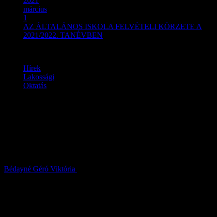
2021
március
1
AZ ÁLTALÁNOS ISKOLA FELVÉTELI KÖRZETE A
2021/2022. TANÉVBEN
Hírek
Lakossági
Oktatás
AZ ÁLTALÁNOS ISKOLA
FELVÉTELI KÖRZETE A
2021/2022. TANÉVBEN
Bédayné Géró Viktória
2021.03.01.
A Ceglédi Tankerületi Központ a nemzeti köznevelésről szóló 2011.
évi CXC. törvény 50. S (8) bekezdésében, valamint a nevelési-
oktatási intézmények működéséről és a köznevelési intézmények
névhasználatáról szóló 20/2012. (1/111.31.) EMMI rendelet 24. S