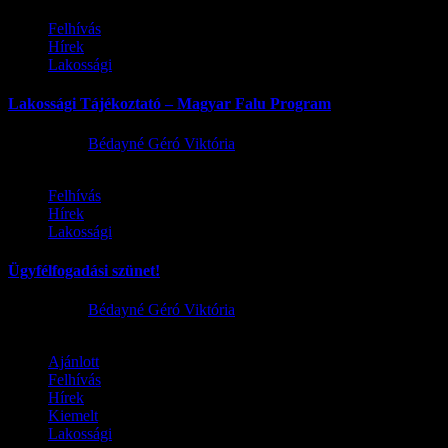
Felhívás
Hírek
Lakossági
Lakossági Tájékoztató – Magyar Falu Program
2026.08.06.
Bédayné Géró Viktória
Felhívás
Hírek
Lakossági
Ügyfélfogadási szünet!
2026.08.02.
Bédayné Géró Viktória
Ajánlott
Felhívás
Hírek
Kiemelt
Lakossági