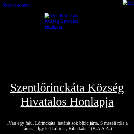
Skip to content
2026.08.06.
Szentlőrinckáta Község
Hivatalos Honlapja
„Van egy falu, Lőrinckáta, határát sok bíbic járta, S meséli róla a
fáma: – Így lett Lőrinc-, Bíbickáta." (B.A.S.A.)