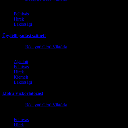
Felhívás
Hírek
Lakossági
Ügyfélfogadási szünet!
2026.08.02.
Bédayné Géró Viktória
Ajánlott
Felhívás
Hírek
Kiemelt
Lakossági
I.fokú Vízkorlátozás!
2026.08.01.
Bédayné Géró Viktória
Felhívás
Hírek