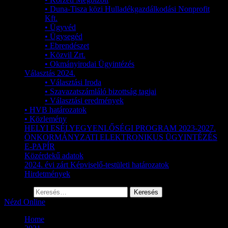
• Duna-Tisza közi Hulladékgazdálkodási Nonprofit
Kft.
• Ügyvéd
• Ügysegéd
• Ebrendészet
• Közvil Zrt.
• Okmányirodai Ügyintézés
Választás 2024.
• Választási Iroda
• Szavazatszámláló bizottság tagjai
• Választási eredmények
• HVB határozatok
• Közlemény
HELYI ESÉLYEGYENLŐSÉGI PROGRAM 2023-2027.
ÖNKORMÁNYZATI ELEKTRONIKUS ÜGYINTÉZÉS
E-PAPÍR
Közérdekű adatok
2024. évi zárt Képviselő-testületi határozatok
Hirdetmények
Keresés:
Nézd Online
Home