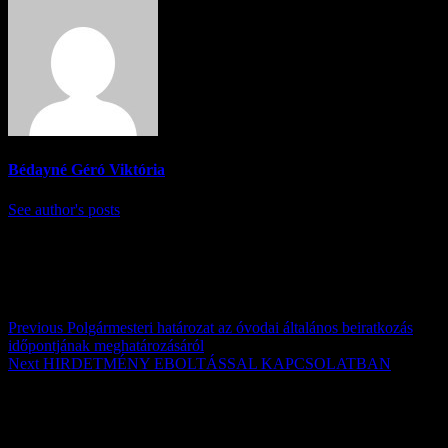
Bédayné Géró Viktória
See author's posts
Post navigation
Previous
Polgármesteri határozat az óvodai általános beiratkozás
időpontjának meghatározásáról
Next
HIRDETMÉNY EBOLTÁSSAL KAPCSOLATBAN
Továbbiak