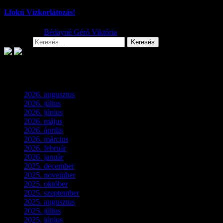
I.fokú Vízkorlátozás!
2026.08.01.
Bédayné Géró Viktória
Keresés:
Archívum
2026. augusztus
(3)
2026. július
(2)
2026. június
(4)
2026. május
(1)
2026. április
(1)
2026. március
(4)
2026. február
(4)
2026. január
(2)
2025. december
(4)
2025. november
(3)
2025. október
(3)
2025. szeptember
(5)
2025. augusztus
(3)
2025. július
(5)
2025. június
(4)