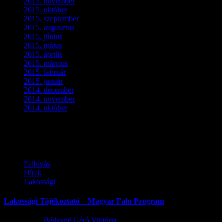
2015. november
(4)
2015. október
(4)
2015. szeptember
(5)
2015. augusztus
(3)
2015. június
(2)
2015. május
(3)
2015. április
(4)
2015. március
(3)
2015. február
(2)
2015. január
(5)
2014. december
(4)
2014. november
(1)
2014. október
(2)
Ez is érdekelhet
Felhívás
Hírek
Lakossági
Lakossági Tájékoztató – Magyar Falu Program
2026.08.06.
Bédayné Géró Viktória