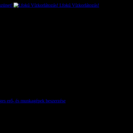
szünet!
I.fokú Vízkorlátozás!
séges erő- és munkagépek beszerzése