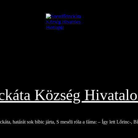
nckáta Község Hivatalo
káta, határát sok bíbic járta, S meséli róla a fáma: – Így lett Lőrinc-, 