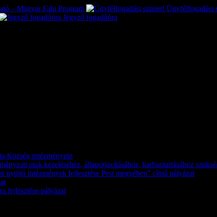
tató – Magyar Falu Program
Ügyfélfogadási 
Jegyző fogadóóra
káta Község intézményein
kormányzati utak kezeléséhez, állapotjavításához, karbantartásához szük
st nyújtó intézmények fejlesztése Pest megyében” című pályázat
at
a fejlesztése pályázat