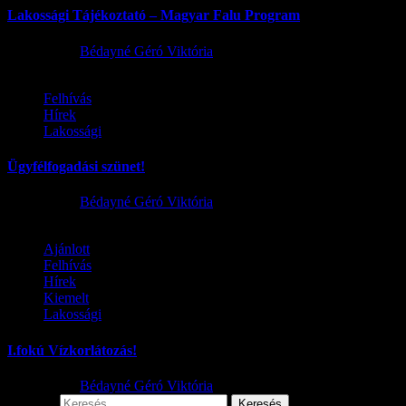
Lakossági Tájékoztató – Magyar Falu Program
2026.08.06.
Bédayné Géró Viktória
Felhívás
Hírek
Lakossági
Ügyfélfogadási szünet!
2026.08.02.
Bédayné Géró Viktória
Ajánlott
Felhívás
Hírek
Kiemelt
Lakossági
I.fokú Vízkorlátozás!
2026.08.01.
Bédayné Géró Viktória
Keresés: