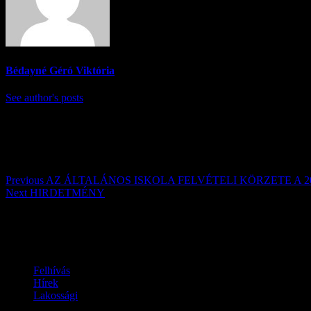
Bédayné Géró Viktória
See author's posts
Post navigation
Previous
AZ ÁLTALÁNOS ISKOLA FELVÉTELI KÖRZETE A 20
Next
HIRDETMÉNY
Továbbiak
Felhívás
Hírek
Lakossági