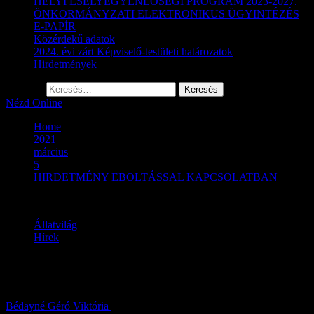
HELYI ESÉLYEGYENLŐSÉGI PROGRAM 2023-2027.
ÖNKORMÁNYZATI ELEKTRONIKUS ÜGYINTÉZÉS
E-PAPÍR
Közérdekű adatok
2024. évi zárt Képviselő-testületi határozatok
Hirdetmények
Keresés:
Nézd Online
Home
2021
március
5
HIRDETMÉNY EBOLTÁSSAL KAPCSOLATBAN
Állatvilág
Hírek
HIRDETMÉNY EBOLTÁSSAL
Bédayné Géró Viktória
2021.03.05.