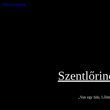
Skip to content
2026.08.06.
Szentlőri
„Van egy falu, Lőrinc
Exkluzív
Friss hírek