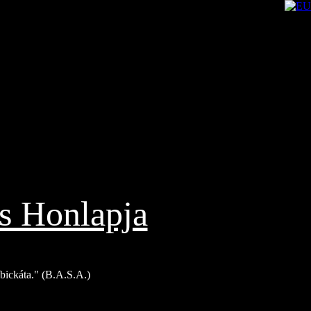
s Honlapja
Bíbickáta." (B.A.S.A.)