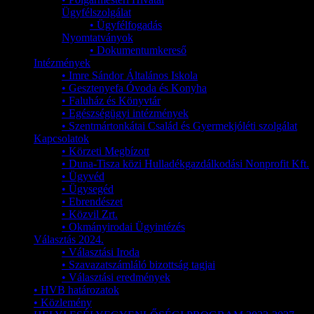
Ügyfélszolgálat
• Ügyfélfogadás
Nyomtatványok
• Dokumentumkereső
Intézmények
• Imre Sándor Általános Iskola
• Gesztenyefa Óvoda és Konyha
• Faluház és Könyvtár
• Egészségügyi intézmények
• Szentmártonkátai Család és Gyermekjóléti szolgálat
Kapcsolatok
• Körzeti Megbízott
• Duna-Tisza közi Hulladékgazdálkodási Nonprofit Kft.
• Ügyvéd
• Ügysegéd
• Ebrendészet
• Közvil Zrt.
• Okmányirodai Ügyintézés
Választás 2024.
• Választási Iroda
• Szavazatszámláló bizottság tagjai
• Választási eredmények
• HVB határozatok
• Közlemény