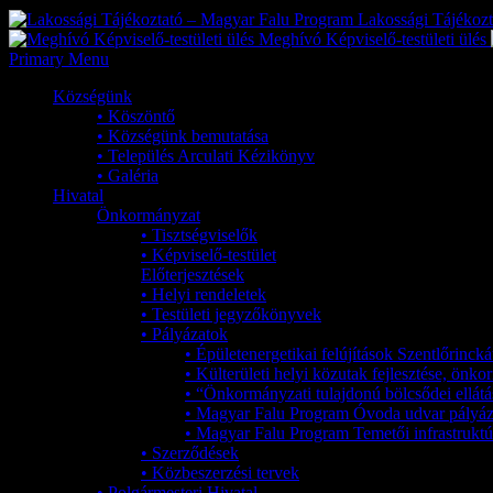
Lakossági Tájékoz
Meghívó Képviselő-testületi ülés
Primary Menu
Községünk
• Köszöntő
• Községünk bemutatása
• Település Arculati Kézikönyv
• Galéria
Hivatal
Önkormányzat
• Tisztségviselők
• Képviselő-testület
Előterjesztések
• Helyi rendeletek
• Testületi jegyzőkönyvek
• Pályázatok
• Épületenergetikai felújítások Szentlőrinc
• Külterületi helyi közutak fejlesztése, ön
• “Önkormányzati tulajdonú bölcsődei ellátá
• Magyar Falu Program Óvoda udvar pályáz
• Magyar Falu Program Temetői infrastruktúr
• Szerződések
• Közbeszerzési tervek
• Polgármesteri Hivatal