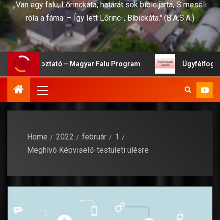
„Van egy falu, Lőrinckáta, határát sok bíbic járta, S meséli
róla a fáma: – Így lett Lőrinc-, Bíbickáta." (B.A.S.A.)
i Tájékoztató – Magyar Falu Program
Ügyfélfogadási s
Home
2022
február
1
Meghívó Képviselő-testületi ülésre