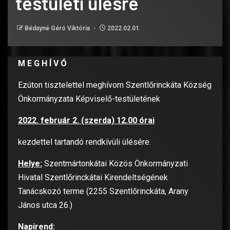
testületi ülésre
Bédayné Géró Viktória
2022.02.01.
M E G H Í V Ó
Ezúton tisztelettel meghívom Szentlőrinckáta Község
Önkormányzata Képviselő-testületének
2022. február 2. (szerda) 12.00 órai
kezdettel tartandó rendkívüli ülésére.
Helye:
Szentmártonkátai Közös Önkormányzati
Hivatal Szentlőrinckátai Kirendeltségének
Tanácskozó terme (2255 Szentlőrinckáta, Arany
János utca 26.)
Napirend: