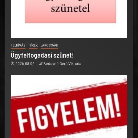
FELHÍVÁS
HÍREK
LAKOSSÁGI
Ügyfélfogadási szünet!
2026.08.02.
Bédayné Géró Viktória