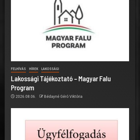
FELHÍVÁS
HÍREK
LAKOSSÁGI
Lakossági Tájékoztató – Magyar Falu
Program
2026.08.06.
Bédayné Géró Viktória