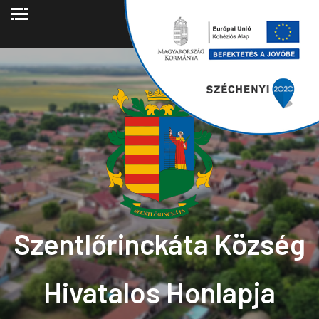
2026.08.06.
Szentlőrinckáta Község
Hivatalos Honlapja