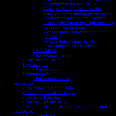
önkormányzati utak kezeléséhez,
állapotjavításához, karbantartásához
szükséges erő- és munkagépek beszerzése
• “Önkormányzati tulajdonú bölcsődei
ellátást nyújtó intézmények fejlesztése Pest
megyében” című pályázat
• Magyar Falu Program Óvoda udvar
pályázat
• Magyar Falu Program Temetői
infrastruktúra fejlesztése pályázat
• Szerződések
• Közbeszerzési tervek
• Polgármesteri Hivatal
Ügyfélszolgálat
• Ügyfélfogadás
Nyomtatványok
• Dokumentumkereső
Intézmények
• Imre Sándor Általános Iskola
• Gesztenyefa Óvoda és Konyha
• Faluház és Könyvtár
• Egészségügyi intézmények
• Szentmártonkátai Család és Gyermekjóléti szolgálat
Kapcsolatok
• Körzeti Megbízott