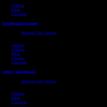
Felhívás
Hírek
Lakossági
Ügyfélfogadási szünet!
2026.08.02.
Bédayné Géró Viktória
Ajánlott
Felhívás
Hírek
Kiemelt
Lakossági
I.fokú Vízkorlátozás!
2026.08.01.
Bédayné Géró Viktória
Felhívás
Hírek
Lakossági