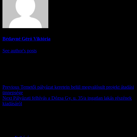
Bédayné Géró Viktória
See author's posts
Post navigation
Previous
Temetői pályázat keretein belül megvalósult projekt átadási
ünnepsége
Next
Pályázati felhívás a Dózsa Gy. u. 35/a ingatlan lakás részének
kiadásáról
Továbbiak