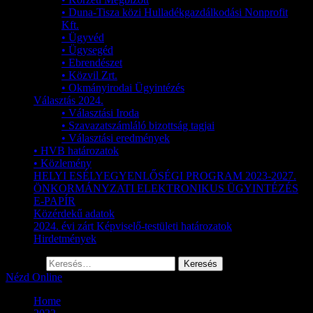
• Duna-Tisza közi Hulladékgazdálkodási Nonprofit
Kft.
• Ügyvéd
• Ügysegéd
• Ebrendészet
• Közvil Zrt.
• Okmányirodai Ügyintézés
Választás 2024.
• Választási Iroda
• Szavazatszámláló bizottság tagjai
• Választási eredmények
• HVB határozatok
• Közlemény
HELYI ESÉLYEGYENLŐSÉGI PROGRAM 2023-2027.
ÖNKORMÁNYZATI ELEKTRONIKUS ÜGYINTÉZÉS
E-PAPÍR
Közérdekű adatok
2024. évi zárt Képviselő-testületi határozatok
Hirdetmények
Keresés:
Nézd Online
Home