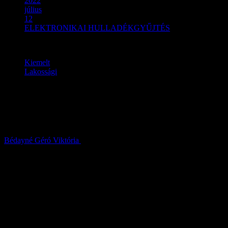
2022
július
12
ELEKTRONIKAI HULLADÉKGYŰJTÉS
Kiemelt
Lakossági
ELEKTRONIKAI
HULLADÉKGYŰJTÉS
Bédayné Géró Viktória
2022.07.12.
INGYENES LAKOSSÁGI
ELEKTRONIKAI
HULLADÉKGYŰJTÉS
SZENTLŐRINCKÁTA KÖZSÉG ÖNKORMÁNYZATA
SZERVEZÉSÉBEN
GYŰJTÉS IDEJE: