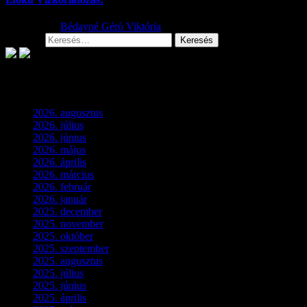
2026.08.01.
Bédayné Géró Viktória
Keresés:
Archívum
2026. augusztus
(3)
2026. július
(2)
2026. június
(4)
2026. május
(1)
2026. április
(1)
2026. március
(4)
2026. február
(4)
2026. január
(2)
2025. december
(4)
2025. november
(3)
2025. október
(3)
2025. szeptember
(5)
2025. augusztus
(3)
2025. július
(5)
2025. június
(4)
2025. április
(5)