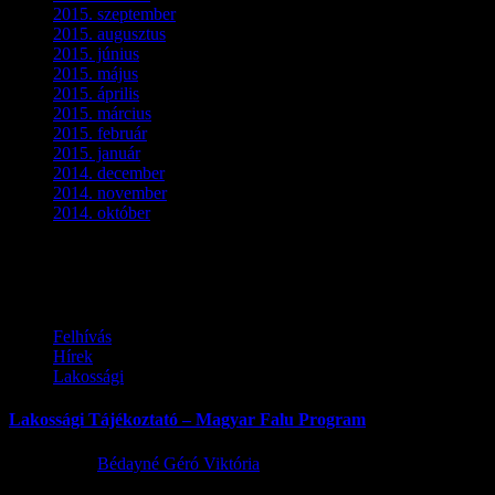
2015. szeptember
(5)
2015. augusztus
(3)
2015. június
(2)
2015. május
(3)
2015. április
(4)
2015. március
(3)
2015. február
(2)
2015. január
(5)
2014. december
(4)
2014. november
(1)
2014. október
(2)
Ez is érdekelhet
Felhívás
Hírek
Lakossági
Lakossági Tájékoztató – Magyar Falu Program
2026.08.06.
Bédayné Géró Viktória