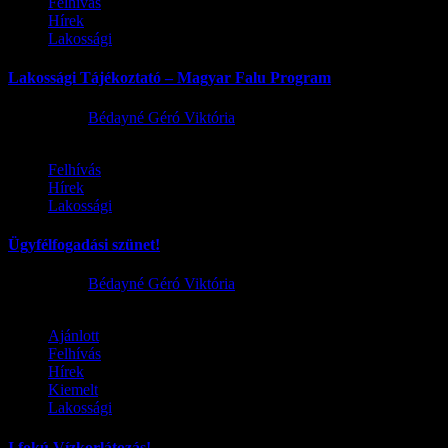
Felhívás
Hírek
Lakossági
Lakossági Tájékoztató – Magyar Falu Program
2026.08.06.
Bédayné Géró Viktória
Felhívás
Hírek
Lakossági
Ügyfélfogadási szünet!
2026.08.02.
Bédayné Géró Viktória
Ajánlott
Felhívás
Hírek
Kiemelt
Lakossági
I.fokú Vízkorlátozás!