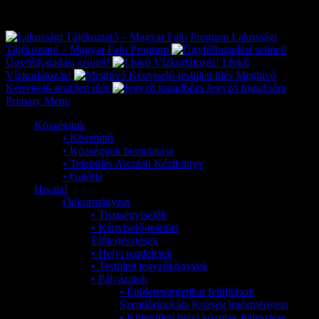
Exkluzív
Friss hírek
Lakossági
Tájékoztató – Magyar Falu Program
Ügyfélfogadási szünet!
I.fokú
Vízkorlátozás!
Meghívó
Képviselő-testületi ülés
Jegyző fogadóóra
Primary Menu
Községünk
• Köszöntő
• Községünk bemutatása
• Település Arculati Kézikönyv
• Galéria
Hivatal
Önkormányzat
• Tisztségviselők
• Képviselő-testület
Előterjesztések
• Helyi rendeletek
• Testületi jegyzőkönyvek
• Pályázatok
• Épületenergetikai felújítások
Szentlőrinckáta Község intézményein
• Külterületi helyi közutak fejlesztése,