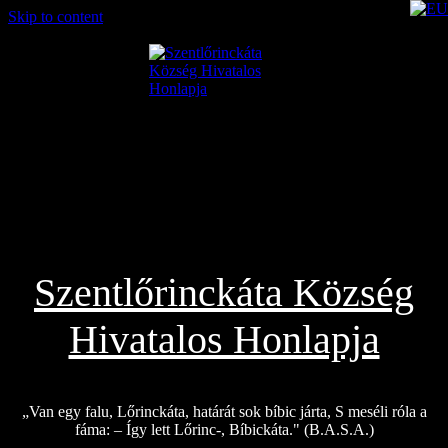
Skip to content
2026.08.06.
Szentlőrinckáta Község
Hivatalos Honlapja
„Van egy falu, Lőrinckáta, határát sok bíbic járta, S meséli róla a
fáma: – Így lett Lőrinc-, Bíbickáta." (B.A.S.A.)