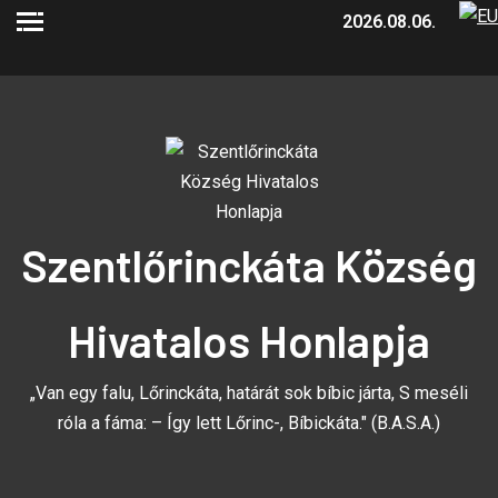
2026.08.06.
Szentlőrinckáta Község
Hivatalos Honlapja
„Van egy falu, Lőrinckáta, határát sok bíbic járta, S meséli
róla a fáma: – Így lett Lőrinc-, Bíbickáta." (B.A.S.A.)