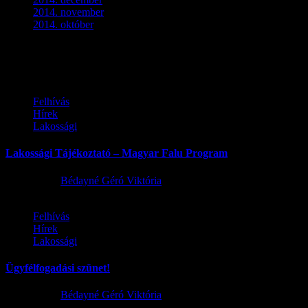
2014. november
(1)
2014. október
(2)
Ez is érdekelhet
Felhívás
Hírek
Lakossági
Lakossági Tájékoztató – Magyar Falu Program
2026.08.06.
Bédayné Géró Viktória
Felhívás
Hírek
Lakossági
Ügyfélfogadási szünet!
2026.08.02.
Bédayné Géró Viktória