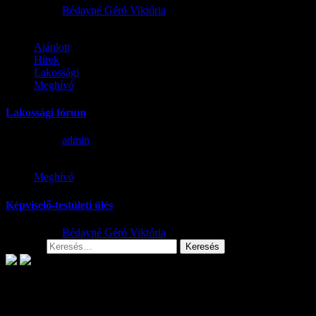
2026.06.29.
Bédayné Géró Viktória
Ajánlott
Hírek
Lakossági
Meghívó
Lakossági fórum
2026.06.09.
admin
Meghívó
Képviselő-testületi ülés
2026.03.04.
Bédayné Géró Viktória
Keresés:
Archívum