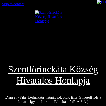
Skip to content
2026.08.06.
Szentlőrinckáta Község
Hivatalos Honlapja
„Van egy falu, Lőrinckáta, határát sok bíbic járta, S meséli róla a
fáma: – Így lett Lőrinc-, Bíbickáta." (B.A.S.A.)