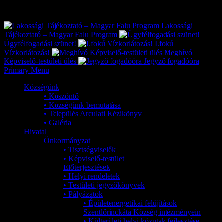
Exkluzív
Friss hírek
Lakossági
Tájékoztató – Magyar Falu Program
Ügyfélfogadási szünet!
I.fokú
Vízkorlátozás!
Meghívó
Képviselő-testületi ülés
Jegyző fogadóóra
Primary Menu
Községünk
• Köszöntő
• Községünk bemutatása
• Település Arculati Kézikönyv
• Galéria
Hivatal
Önkormányzat
• Tisztségviselők
• Képviselő-testület
Előterjesztések
• Helyi rendeletek
• Testületi jegyzőkönyvek
• Pályázatok
• Épületenergetikai felújítások
Szentlőrinckáta Község intézményein
• Külterületi helyi közutak fejlesztése,