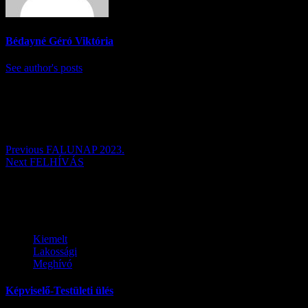
Bédayné Géró Viktória
See author's posts
Post navigation
Previous
FALUNAP 2023.
Next
FELHÍVÁS
Továbbiak
Kiemelt
Lakossági
Meghívó
Képviselő-Testületi ülés