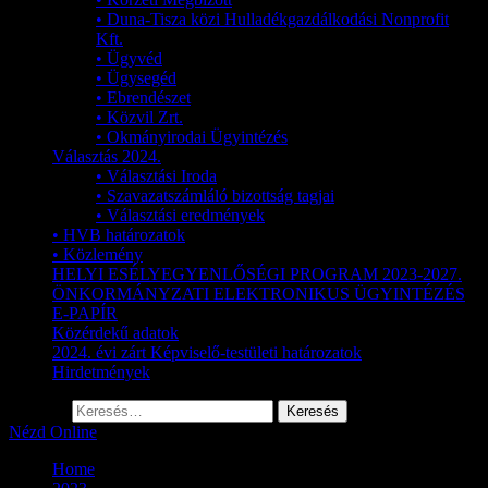
• Duna-Tisza közi Hulladékgazdálkodási Nonprofit
Kft.
• Ügyvéd
• Ügysegéd
• Ebrendészet
• Közvil Zrt.
• Okmányirodai Ügyintézés
Választás 2024.
• Választási Iroda
• Szavazatszámláló bizottság tagjai
• Választási eredmények
• HVB határozatok
• Közlemény
HELYI ESÉLYEGYENLŐSÉGI PROGRAM 2023-2027.
ÖNKORMÁNYZATI ELEKTRONIKUS ÜGYINTÉZÉS
E-PAPÍR
Közérdekű adatok
2024. évi zárt Képviselő-testületi határozatok
Hirdetmények
Keresés:
Nézd Online
Home