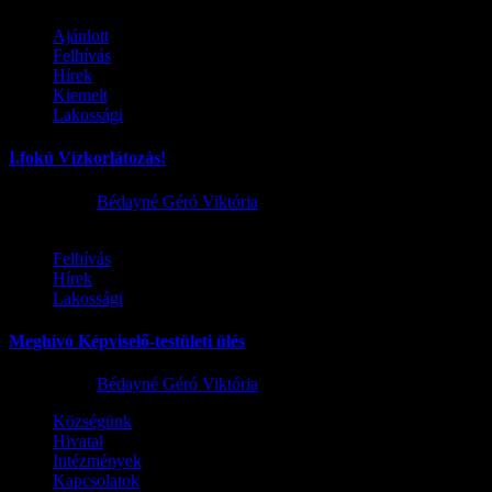
Ajánlott
Felhívás
Hírek
Kiemelt
Lakossági
I.fokú Vízkorlátozás!
2026.08.01.
Bédayné Géró Viktória
Felhívás
Hírek
Lakossági
Meghívó Képviselő-testületi ülés
2026.07.23.
Bédayné Géró Viktória
Községünk
Hivatal
Intézmények
Kapcsolatok