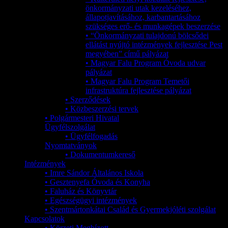
önkormányzati utak kezeléséhez,
állapotjavításához, karbantartásához
szükséges erő- és munkagépek beszerzése
• “Önkormányzati tulajdonú bölcsődei
ellátást nyújtó intézmények fejlesztése Pest
megyében” című pályázat
• Magyar Falu Program Óvoda udvar
pályázat
• Magyar Falu Program Temetői
infrastruktúra fejlesztése pályázat
• Szerződések
• Közbeszerzési tervek
• Polgármesteri Hivatal
Ügyfélszolgálat
• Ügyfélfogadás
Nyomtatványok
• Dokumentumkereső
Intézmények
• Imre Sándor Általános Iskola
• Gesztenyefa Óvoda és Konyha
• Faluház és Könyvtár
• Egészségügyi intézmények
• Szentmártonkátai Család és Gyermekjóléti szolgálat
Kapcsolatok
• Körzeti Megbízott