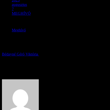
2023
augusztus
7
MEGHÍVÓ
Meghívó
MEGHÍVÓ
Bédayné Géró Viktória
2023.08.07.
About Author